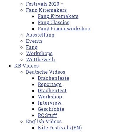
Festivals 2020 –
Fanø Kitemakers
Fanø Kitemakers
Fanø Classics
Fanø Frauenworkshop
Ausstellung
Events
Fanø
Workshops
Wettbewerb
KB Videos
Deutsche Videos
Drachenfeste
Reportage
Drachentest
Workshop
Interview
Geschichte
RC Stuff
English Videos
Kite Festivals (EN)