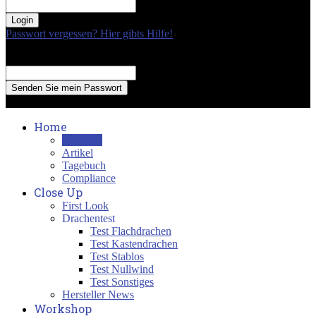
your password
Passwort vergessen? Hier gibts Hilfe!
Passwort Erneuerung
Recover your password
your email
A password will be e-mailed to you.
Home
Startseite
Artikel
Tagebuch
Compliance
Close Up
First Look
Drachentest
Test Flachdrachen
Test Kastendrachen
Test Stablos
Test Nullwind
Test Sonstiges
Hersteller News
Workshop