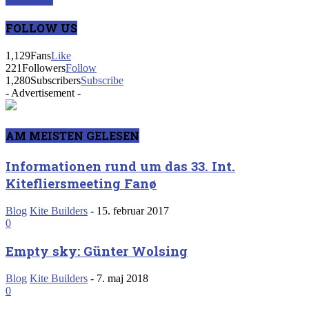
FOLLOW US
1,129
Fans
Like
221
Followers
Follow
1,280
Subscribers
Subscribe
- Advertisement -
AM MEISTEN GELESEN
Informationen rund um das 33. Int.
Kitefliersmeeting Fanø
Blog
Kite Builders
-
15. februar 2017
0
Empty sky: Günter Wolsing
Blog
Kite Builders
-
7. maj 2018
0