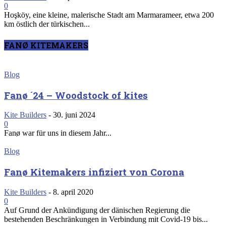
0
Hoşköy, eine kleine, malerische Stadt am Marmarameer, etwa 200
km östlich der türkischen...
FANØ KITEMAKERS
Blog
Fanø ´24 – Woodstock of kites
Kite Builders
-
30. juni 2024
0
Fanø war für uns in diesem Jahr...
Blog
Fanø Kitemakers infiziert von Corona
Kite Builders
-
8. april 2020
0
Auf Grund der Ankündigung der dänischen Regierung die
bestehenden Beschränkungen in Verbindung mit Covid-19 bis...