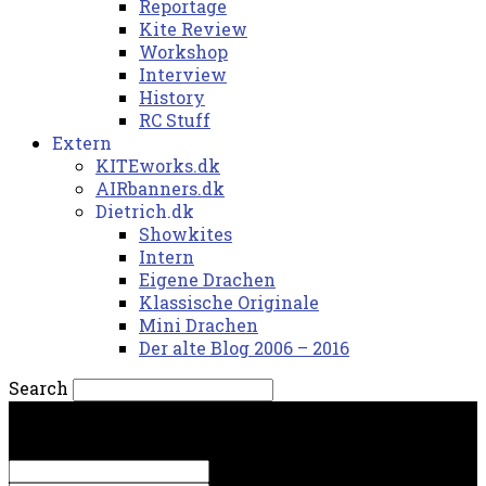
Reportage
Kite Review
Workshop
Interview
History
RC Stuff
Extern
KITEworks.dk
AIRbanners.dk
Dietrich.dk
Showkites
Intern
Eigene Drachen
Klassische Originale
Mini Drachen
Der alte Blog 2006 – 2016
Search
fredag, 7. august 2026.
Sign in
Welcome! Log into your account
your username