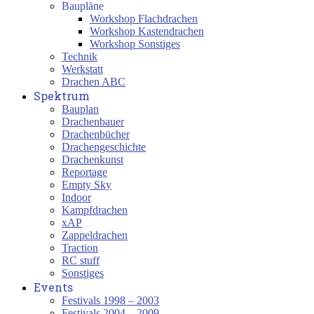
Baupläne
Workshop Flachdrachen
Workshop Kastendrachen
Workshop Sonstiges
Technik
Werkstatt
Drachen ABC
Spektrum
Bauplan
Drachenbauer
Drachenbücher
Drachengeschichte
Drachenkunst
Reportage
Empty Sky
Indoor
Kampfdrachen
xAP
Zappeldrachen
Traction
RC stuff
Sonstiges
Events
Festivals 1998 – 2003
Festivals 2004 – 2009