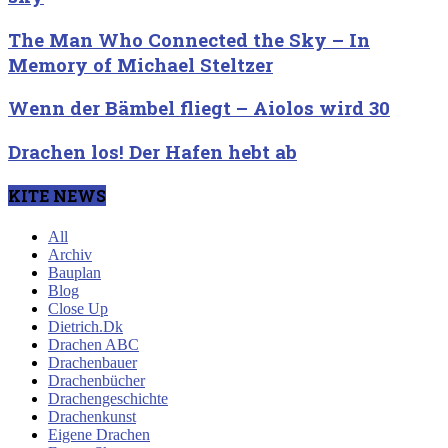
The Man Who Connected the Sky – In
Memory of Michael Steltzer
Wenn der Bämbel fliegt – Aiolos wird 30
Drachen los! Der Hafen hebt ab
KITE NEWS
All
Archiv
Bauplan
Blog
Close Up
Dietrich.Dk
Drachen ABC
Drachenbauer
Drachenbücher
Drachengeschichte
Drachenkunst
Eigene Drachen