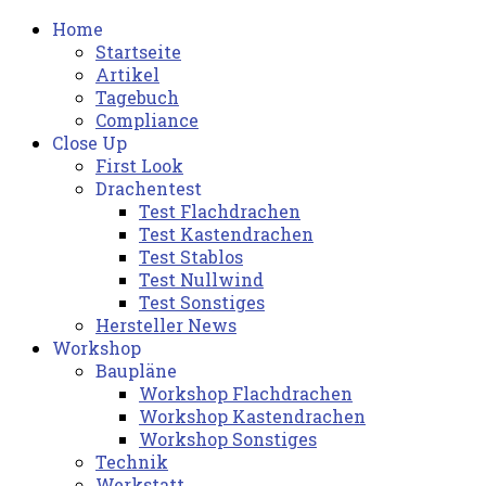
Home
Startseite
Artikel
Tagebuch
Compliance
Close Up
First Look
Drachentest
Test Flachdrachen
Test Kastendrachen
Test Stablos
Test Nullwind
Test Sonstiges
Hersteller News
Workshop
Baupläne
Workshop Flachdrachen
Workshop Kastendrachen
Workshop Sonstiges
Technik
Werkstatt