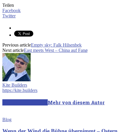
Teilen
Facebook
Twitter
Previous article
Empty sky: Falk Hilsenbek
Next article
East meets West – China auf Fanø
Kite Builders
https://kite.builders
Verwandte Artikel
Mehr von diesem Autor
Blog
Wenn der Wind die Bühne übernimmt – Ostern