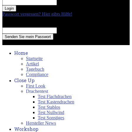
your password
Passwort vergessen? Hier gibts Hilfe!
Passwort Erneuerung
Recover your password
your email
A password will be e-mailed to you.
Home
Startseite
Artikel
Tagebuch
Compliance
Close Up
First Look
Drachentest
Test Flachdrachen
Test Kastendrachen
Test Stablos
Test Nullwind
Test Sonstiges
Hersteller News
Workshop