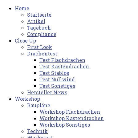
Home
Startseite
Artikel
Tagebuch
Compliance
Close Up
First Look
Drachentest
Test Flachdrachen
Test Kastendrachen
Test Stablos
Test Nullwind
Test Sonstiges
Hersteller News
Workshop
Baupläne
Workshop Flachdrachen
Workshop Kastendrachen
Workshop Sonstiges
Technik
Werkstatt