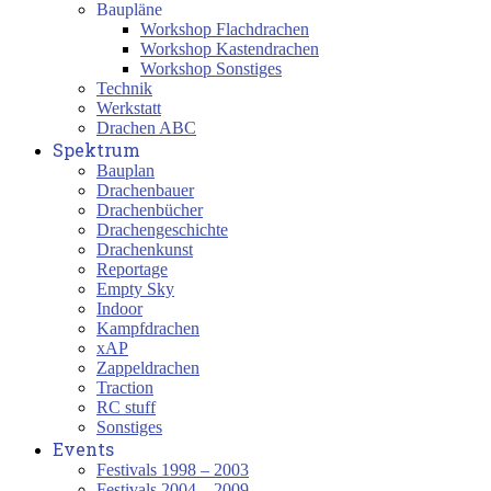
Baupläne
Workshop Flachdrachen
Workshop Kastendrachen
Workshop Sonstiges
Technik
Werkstatt
Drachen ABC
Spektrum
Bauplan
Drachenbauer
Drachenbücher
Drachengeschichte
Drachenkunst
Reportage
Empty Sky
Indoor
Kampfdrachen
xAP
Zappeldrachen
Traction
RC stuff
Sonstiges
Events
Festivals 1998 – 2003
Festivals 2004 – 2009