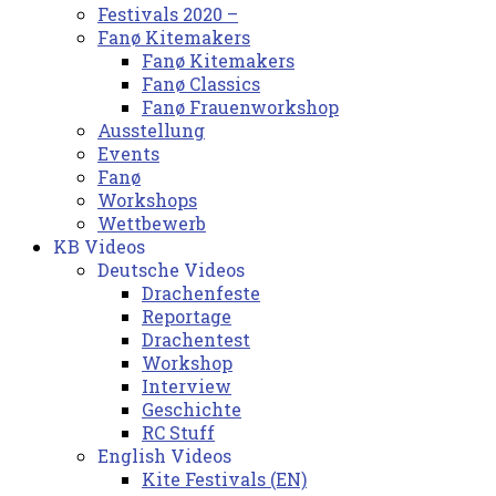
Festivals 2020 –
Fanø Kitemakers
Fanø Kitemakers
Fanø Classics
Fanø Frauenworkshop
Ausstellung
Events
Fanø
Workshops
Wettbewerb
KB Videos
Deutsche Videos
Drachenfeste
Reportage
Drachentest
Workshop
Interview
Geschichte
RC Stuff
English Videos
Kite Festivals (EN)