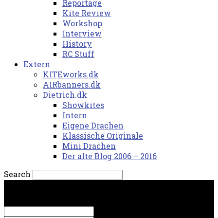
Reportage
Kite Review
Workshop
Interview
History
RC Stuff
Extern
KITEworks.dk
AIRbanners.dk
Dietrich.dk
Showkites
Intern
Eigene Drachen
Klassische Originale
Mini Drachen
Der alte Blog 2006 – 2016
Search
lørdag, 8. august 2026.
Sign in
Welcome! Log into your account
your username