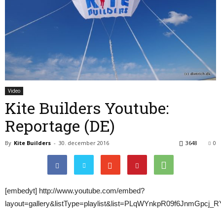
Video
Kite Builders Youtube:
Reportage (DE)
By
Kite Builders
-
30. december 2016
3648
0
[embedyt] http://www.youtube.com/embed?
layout=gallery&listType=playlist&list=PLqWYnkpR09f6JnmGpcj