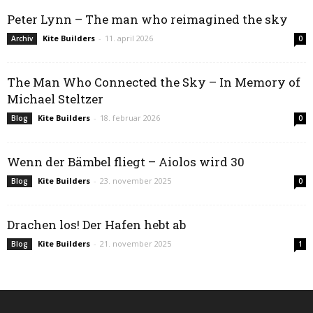
Peter Lynn – The man who reimagined the sky
Kite Builders
-
11. april 2026
Archiv
0
The Man Who Connected the Sky – In Memory of
Michael Steltzer
Kite Builders
-
18. februar 2026
Blog
0
Wenn der Bämbel fliegt – Aiolos wird 30
Kite Builders
-
23. november 2025
Blog
0
Drachen los! Der Hafen hebt ab
Kite Builders
-
21. november 2025
Blog
1