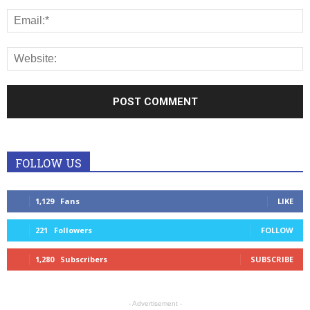
FOLLOW US
1,129
Fans
LIKE
221
Followers
FOLLOW
1,280
Subscribers
SUBSCRIBE
- Advertisement -