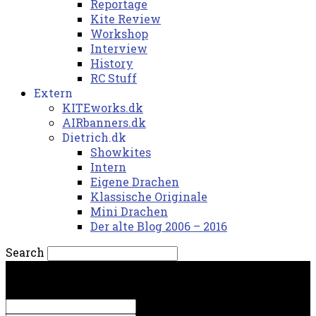
Reportage
Kite Review
Workshop
Interview
History
RC Stuff
Extern
KITEworks.dk
AIRbanners.dk
Dietrich.dk
Showkites
Intern
Eigene Drachen
Klassische Originale
Mini Drachen
Der alte Blog 2006 – 2016
Search
lørdag, 8. august 2026.
Sign in
Welcome! Log into your account
your username