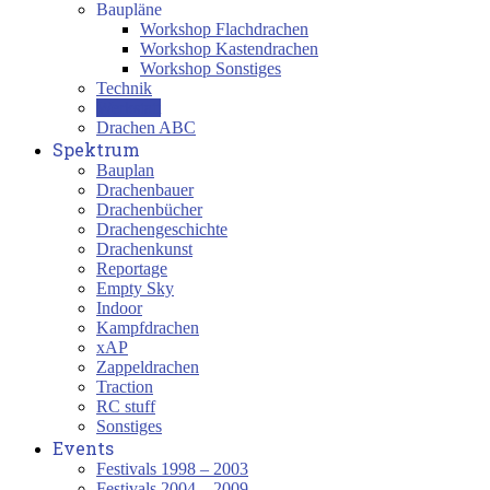
Baupläne
Workshop Flachdrachen
Workshop Kastendrachen
Workshop Sonstiges
Technik
Werkstatt
Drachen ABC
Spektrum
Bauplan
Drachenbauer
Drachenbücher
Drachengeschichte
Drachenkunst
Reportage
Empty Sky
Indoor
Kampfdrachen
xAP
Zappeldrachen
Traction
RC stuff
Sonstiges
Events
Festivals 1998 – 2003
Festivals 2004 – 2009