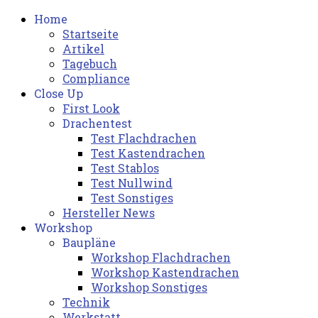
Home
Startseite
Artikel
Tagebuch
Compliance
Close Up
First Look
Drachentest
Test Flachdrachen
Test Kastendrachen
Test Stablos
Test Nullwind
Test Sonstiges
Hersteller News
Workshop
Baupläne
Workshop Flachdrachen
Workshop Kastendrachen
Workshop Sonstiges
Technik
Werkstatt