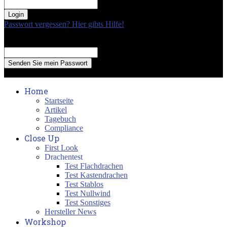
your password
Passwort vergessen? Hier gibts Hilfe!
Passwort Erneuerung
Recover your password
your email
A password will be e-mailed to you.
Home
Startseite
Artikel
Tagebuch
Compliance
Close Up
First Look
Drachentest
Test Flachdrachen
Test Kastendrachen
Test Stablos
Test Nullwind
Test Sonstiges
Hersteller News
Workshop