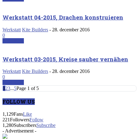
Werkstatt 04-2015, Drachen konstruieren
Werkstatt
Kite Builders
-
28. december 2016
0
Read more
Werkstatt 03-2015, Kreise sauber vernähen
Werkstatt
Kite Builders
-
28. december 2016
0
Read more
1
2
3
...
5
Page 1 of 5
FOLLOW US
1,129
Fans
Like
221
Followers
Follow
1,280
Subscribers
Subscribe
- Advertisement -