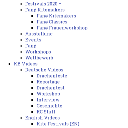
Festivals 2020 –
Fanø Kitemakers
Fanø Kitemakers
Fanø Classics
Fanø Frauenworkshop
Ausstellung
Events
Fanø
Workshops
Wettbewerb
KB Videos
Deutsche Videos
Drachenfeste
Reportage
Drachentest
Workshop
Interview
Geschichte
RC Stuff
English Videos
Kite Festivals (EN)