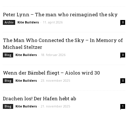
Peter Lynn – The man who reimagined the sky
Kite Builders
-
11. april 2026
Archiv
0
The Man Who Connected the Sky – In Memory of
Michael Steltzer
Kite Builders
-
18. februar 2026
Blog
0
Wenn der Bämbel fliegt – Aiolos wird 30
Kite Builders
-
23. november 2025
Blog
0
Drachen los! Der Hafen hebt ab
Kite Builders
-
21. november 2025
Blog
1