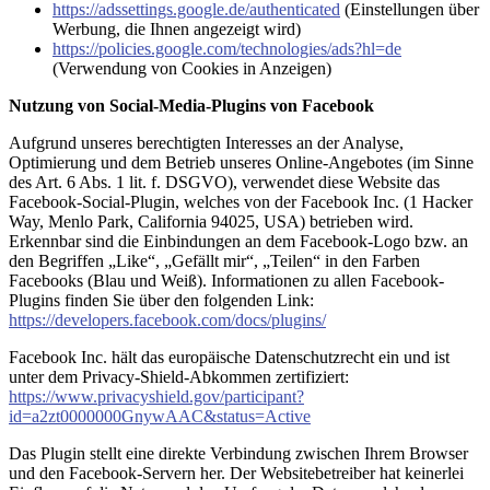
https://adssettings.google.de/authenticated
(Einstellungen über
Werbung, die Ihnen angezeigt wird)
https://policies.google.com/technologies/ads?hl=de
(Verwendung von Cookies in Anzeigen)
Nutzung von Social-Media-Plugins von Facebook
Aufgrund unseres berechtigten Interesses an der Analyse,
Optimierung und dem Betrieb unseres Online-Angebotes (im Sinne
des Art. 6 Abs. 1 lit. f. DSGVO), verwendet diese Website das
Facebook-Social-Plugin, welches von der Facebook Inc. (1 Hacker
Way, Menlo Park, California 94025, USA) betrieben wird.
Erkennbar sind die Einbindungen an dem Facebook-Logo bzw. an
den Begriffen „Like“, „Gefällt mir“, „Teilen“ in den Farben
Facebooks (Blau und Weiß). Informationen zu allen Facebook-
Plugins finden Sie über den folgenden Link:
https://developers.facebook.com/docs/plugins/
Facebook Inc. hält das europäische Datenschutzrecht ein und ist
unter dem Privacy-Shield-Abkommen zertifiziert:
https://www.privacyshield.gov/participant?
id=a2zt0000000GnywAAC&status=Active
Das Plugin stellt eine direkte Verbindung zwischen Ihrem Browser
und den Facebook-Servern her. Der Websitebetreiber hat keinerlei