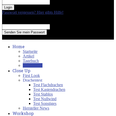
your password
Passwort vergessen? Hier gibts Hilfe!
Passwort Erneuerung
Recover your password
your email
A password will be e-mailed to you.
Home
Startseite
Artikel
Tagebuch
Compliance
Close Up
First Look
Drachentest
Test Flachdrachen
Test Kastendrachen
Test Stablos
Test Nullwind
Test Sonstiges
Hersteller News
Workshop