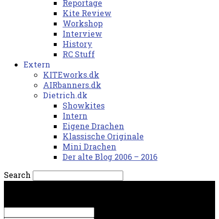
Reportage
Kite Review
Workshop
Interview
History
RC Stuff
Extern
KITEworks.dk
AIRbanners.dk
Dietrich.dk
Showkites
Intern
Eigene Drachen
Klassische Originale
Mini Drachen
Der alte Blog 2006 – 2016
Search
søndag, 9. august 2026.
Sign in
Welcome! Log into your account
your username