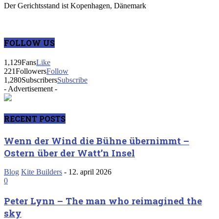
Der Gerichtsstand ist Kopenhagen, Dänemark
FOLLOW US
1,129
Fans
Like
221
Followers
Follow
1,280
Subscribers
Subscribe
- Advertisement -
RECENT POSTS
Wenn der Wind die Bühne übernimmt –
Ostern über der Watt’n Insel
Blog
Kite Builders
-
12. april 2026
0
Peter Lynn – The man who reimagined the
sky