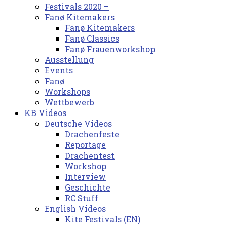
Festivals 2020 –
Fanø Kitemakers
Fanø Kitemakers
Fanø Classics
Fanø Frauenworkshop
Ausstellung
Events
Fanø
Workshops
Wettbewerb
KB Videos
Deutsche Videos
Drachenfeste
Reportage
Drachentest
Workshop
Interview
Geschichte
RC Stuff
English Videos
Kite Festivals (EN)