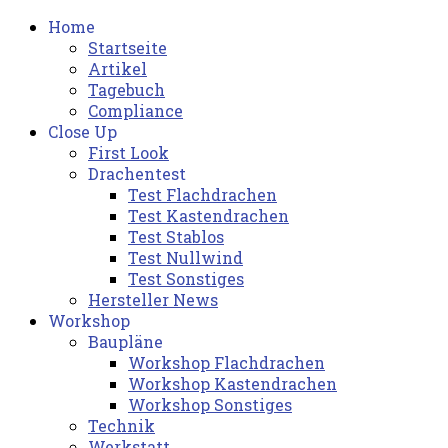
Home
Startseite
Artikel
Tagebuch
Compliance
Close Up
First Look
Drachentest
Test Flachdrachen
Test Kastendrachen
Test Stablos
Test Nullwind
Test Sonstiges
Hersteller News
Workshop
Baupläne
Workshop Flachdrachen
Workshop Kastendrachen
Workshop Sonstiges
Technik
Werkstatt