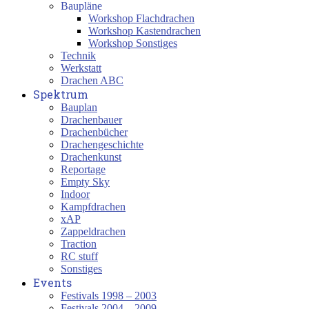
Baupläne
Workshop Flachdrachen
Workshop Kastendrachen
Workshop Sonstiges
Technik
Werkstatt
Drachen ABC
Spektrum
Bauplan
Drachenbauer
Drachenbücher
Drachengeschichte
Drachenkunst
Reportage
Empty Sky
Indoor
Kampfdrachen
xAP
Zappeldrachen
Traction
RC stuff
Sonstiges
Events
Festivals 1998 – 2003
Festivals 2004 – 2009