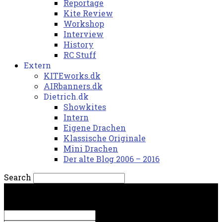
Reportage
Kite Review
Workshop
Interview
History
RC Stuff
Extern
KITEworks.dk
AIRbanners.dk
Dietrich.dk
Showkites
Intern
Eigene Drachen
Klassische Originale
Mini Drachen
Der alte Blog 2006 – 2016
Search
torsdag, 6. august 2026.
Sign in
Welcome! Log into your account
your username