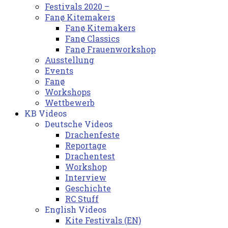
Festivals 2020 –
Fanø Kitemakers
Fanø Kitemakers
Fanø Classics
Fanø Frauenworkshop
Ausstellung
Events
Fanø
Workshops
Wettbewerb
KB Videos
Deutsche Videos
Drachenfeste
Reportage
Drachentest
Workshop
Interview
Geschichte
RC Stuff
English Videos
Kite Festivals (EN)