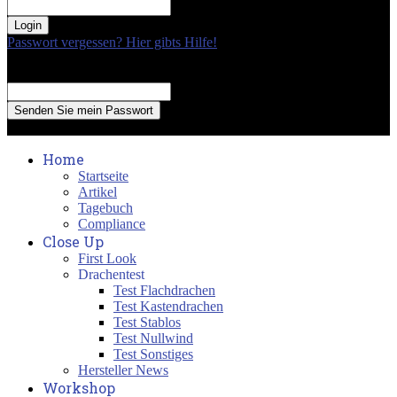
your password
Passwort vergessen? Hier gibts Hilfe!
Passwort Erneuerung
Recover your password
your email
A password will be e-mailed to you.
Home
Startseite
Artikel
Tagebuch
Compliance
Close Up
First Look
Drachentest
Test Flachdrachen
Test Kastendrachen
Test Stablos
Test Nullwind
Test Sonstiges
Hersteller News
Workshop