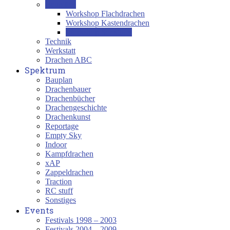
Baupläne
Workshop Flachdrachen
Workshop Kastendrachen
Workshop Sonstiges
Technik
Werkstatt
Drachen ABC
Spektrum
Bauplan
Drachenbauer
Drachenbücher
Drachengeschichte
Drachenkunst
Reportage
Empty Sky
Indoor
Kampfdrachen
xAP
Zappeldrachen
Traction
RC stuff
Sonstiges
Events
Festivals 1998 – 2003
Festivals 2004 – 2009