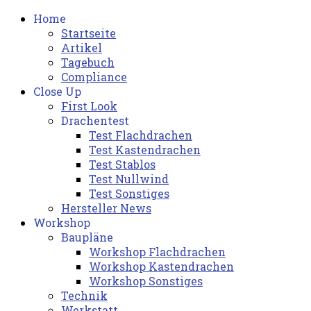
Home
Startseite
Artikel
Tagebuch
Compliance
Close Up
First Look
Drachentest
Test Flachdrachen
Test Kastendrachen
Test Stablos
Test Nullwind
Test Sonstiges
Hersteller News
Workshop
Baupläne
Workshop Flachdrachen
Workshop Kastendrachen
Workshop Sonstiges
Technik
Werkstatt