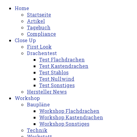
Home
Startseite
Artikel
Tagebuch
Compliance
Close Up
First Look
Drachentest
Test Flachdrachen
Test Kastendrachen
Test Stablos
Test Nullwind
Test Sonstiges
Hersteller News
Workshop
Baupläne
Workshop Flachdrachen
Workshop Kastendrachen
Workshop Sonstiges
Technik
Werkstatt