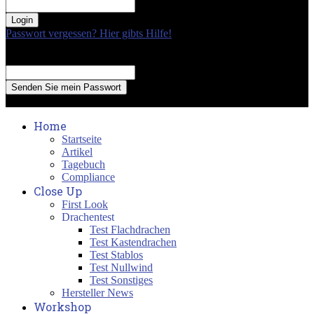
your password
Passwort vergessen? Hier gibts Hilfe!
Passwort Erneuerung
Recover your password
your email
A password will be e-mailed to you.
Home
Startseite
Artikel
Tagebuch
Compliance
Close Up
First Look
Drachentest
Test Flachdrachen
Test Kastendrachen
Test Stablos
Test Nullwind
Test Sonstiges
Hersteller News
Workshop