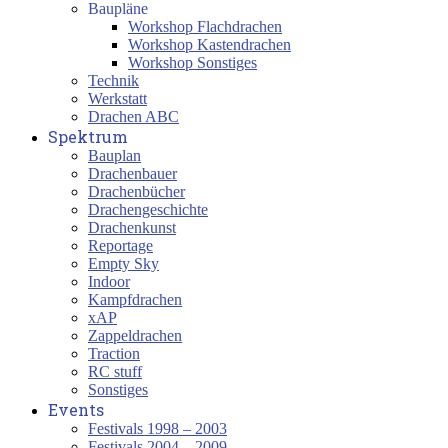
Baupläne
Workshop Flachdrachen
Workshop Kastendrachen
Workshop Sonstiges
Technik
Werkstatt
Drachen ABC
Spektrum
Bauplan
Drachenbauer
Drachenbücher
Drachengeschichte
Drachenkunst
Reportage
Empty Sky
Indoor
Kampfdrachen
xAP
Zappeldrachen
Traction
RC stuff
Sonstiges
Events
Festivals 1998 – 2003
Festivals 2004 – 2009