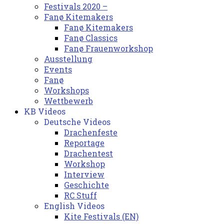
Festivals 2020 –
Fanø Kitemakers
Fanø Kitemakers
Fanø Classics
Fanø Frauenworkshop
Ausstellung
Events
Fanø
Workshops
Wettbewerb
KB Videos
Deutsche Videos
Drachenfeste
Reportage
Drachentest
Workshop
Interview
Geschichte
RC Stuff
English Videos
Kite Festivals (EN)