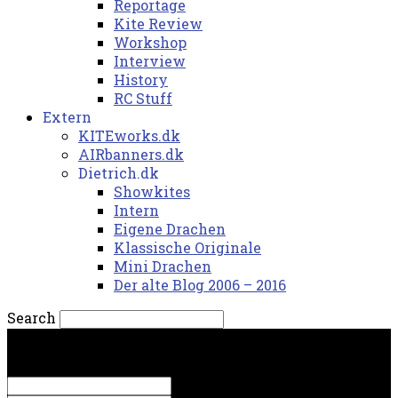
Reportage
Kite Review
Workshop
Interview
History
RC Stuff
Extern
KITEworks.dk
AIRbanners.dk
Dietrich.dk
Showkites
Intern
Eigene Drachen
Klassische Originale
Mini Drachen
Der alte Blog 2006 – 2016
Search
lørdag, 8. august 2026.
Sign in
Welcome! Log into your account
your username