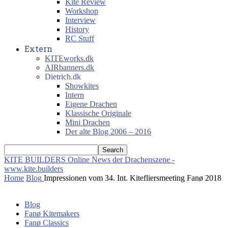
Kite Review
Workshop
Interview
History
RC Stuff
Extern
KITEworks.dk
AIRbanners.dk
Dietrich.dk
Showkites
Intern
Eigene Drachen
Klassische Originale
Mini Drachen
Der alte Blog 2006 – 2016
KITE BUILDERS
Online News der Drachenszene -
www.kite.builders
Home
Blog
Impressionen vom 34. Int. Kitefliersmeeting Fanø 2018
Blog
Fanø Kitemakers
Fanø Classics