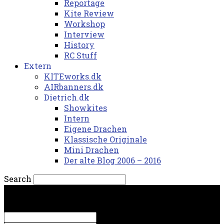
Reportage
Kite Review
Workshop
Interview
History
RC Stuff
Extern
KITEworks.dk
AIRbanners.dk
Dietrich.dk
Showkites
Intern
Eigene Drachen
Klassische Originale
Mini Drachen
Der alte Blog 2006 – 2016
Search
lørdag, 8. august 2026.
Sign in
Welcome! Log into your account
your username