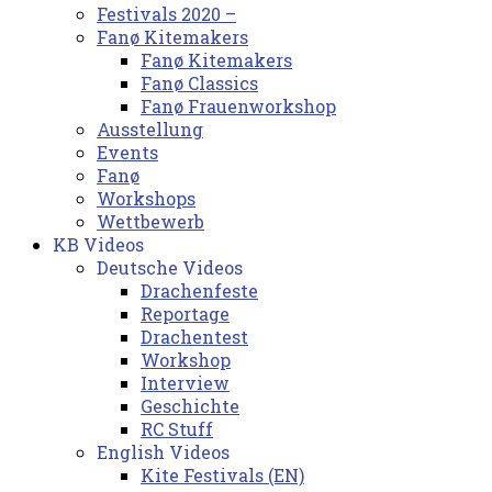
Festivals 2020 –
Fanø Kitemakers
Fanø Kitemakers
Fanø Classics
Fanø Frauenworkshop
Ausstellung
Events
Fanø
Workshops
Wettbewerb
KB Videos
Deutsche Videos
Drachenfeste
Reportage
Drachentest
Workshop
Interview
Geschichte
RC Stuff
English Videos
Kite Festivals (EN)