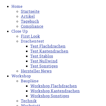
Home
Startseite
Artikel
Tagebuch
Compliance
Close Up
First Look
Drachentest
Test Flachdrachen
Test Kastendrachen
Test Stablos
Test Nullwind
Test Sonstiges
Hersteller News
Workshop
Baupläne
Workshop Flachdrachen
Workshop Kastendrachen
Workshop Sonstiges
Technik
Werkstatt