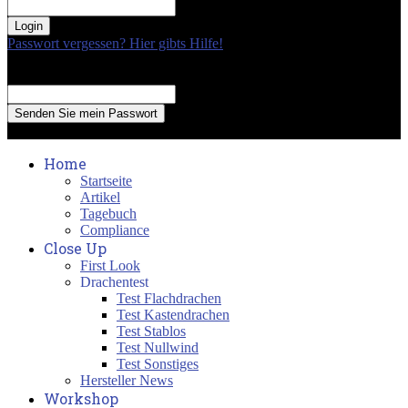
your password
Passwort vergessen? Hier gibts Hilfe!
Passwort Erneuerung
Recover your password
your email
A password will be e-mailed to you.
Home
Startseite
Artikel
Tagebuch
Compliance
Close Up
First Look
Drachentest
Test Flachdrachen
Test Kastendrachen
Test Stablos
Test Nullwind
Test Sonstiges
Hersteller News
Workshop