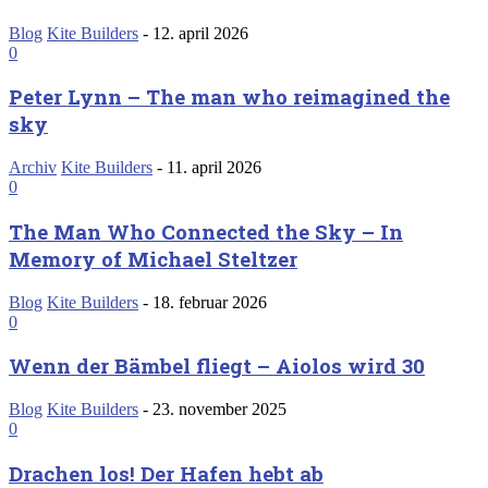
Blog
Kite Builders
-
12. april 2026
0
Peter Lynn – The man who reimagined the
sky
Archiv
Kite Builders
-
11. april 2026
0
The Man Who Connected the Sky – In
Memory of Michael Steltzer
Blog
Kite Builders
-
18. februar 2026
0
Wenn der Bämbel fliegt – Aiolos wird 30
Blog
Kite Builders
-
23. november 2025
0
Drachen los! Der Hafen hebt ab