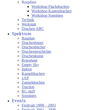
Baupläne
Workshop Flachdrachen
Workshop Kastendrachen
Workshop Sonstiges
Technik
Werkstatt
Drachen ABC
Spektrum
Bauplan
Drachenbauer
Drachenbücher
Drachengeschichte
Drachenkunst
Reportage
Empty Sky
Indoor
Kampfdrachen
xAP
Zappeldrachen
Traction
RC stuff
Sonstiges
Events
Festivals 1998 – 2003
Festivals 2004 – 2009