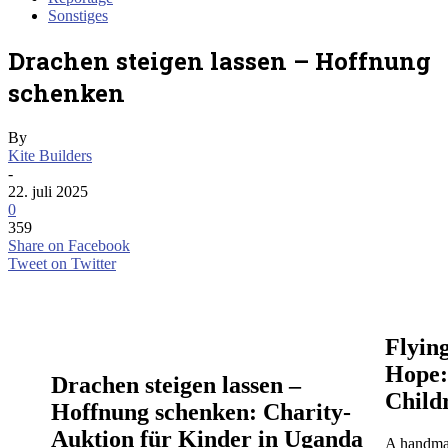
Sonstiges
Drachen steigen lassen – Hoffnung
schenken
By
Kite Builders
-
22. juli 2025
0
359
Share on Facebook
Tweet on Twitter
Flyin
Hope:
Drachen steigen lassen –
Child
Hoffnung schenken: Charity-
Auktion für Kinder in Uganda
A handmade