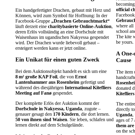
becoming 
official c
Ein handgefertigter Drachen, gebaut mit Herz und
Facebook
Können, wird zum Symbol für Hoffnung: In der
Gebrauch
Facebook-Gruppe
„Drachen Gebrauchtmarkt“
where all 
läuft derzeit eine
charitybasierte Online-Auktion
,
school an
deren Erlös vollständig an eine Dorfschule mit
The kite 
Waisenhaus im ugandischen Nakyessa gespendet
be yours.
wird. Der Drachen wurde liebevoll gebaut –
ersteigert werden kann er jetzt online.
A One-o
Ein Unikat für einen guten Zweck
Cause
Bei dem Auktionsobjekt handelt es sich um eine
The item 
8 m² große KAP Foil
, die von
Ernst
handcraft
Lantenhammer aus Rosenheim
gefertigt und
Rosenhe
während des diesjährigen
International Kitefliers
donated d
Meeting auf Fanø
gespendet.
Kiteflier
Der komplette Erlös der Auktion kommt der
The entir
Dorfschule in Nakyessa, Uganda
, zugute –
directly t
genauer gesagt den
170 Kindern
, die dort lernen.
Uganda
,
50 von ihnen sind Waisen
. Sie leben, schlafen und
ages of 7 
lernen direkt auf dem Schulgelände.
them are
on the sc