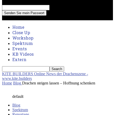
Recover your password
your email
A password will be e-mailed to you.
Home
Close Up
Workshop
Spektrum
Events
KB Videos
Extern
KITE BUILDERS
Online News der Drachenszene -
www.kite.builders
Home
Blog
Drachen steigen lassen – Hoffnung schenken
default
Blog
Spektrum
Reportage