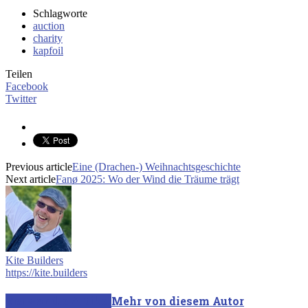
Schlagworte
auction
charity
kapfoil
Teilen
Facebook
Twitter
Previous article
Eine (Drachen-) Weihnachtsgeschichte
Next article
Fanø 2025: Wo der Wind die Träume trägt
Kite Builders
https://kite.builders
Verwandte Artikel
Mehr von diesem Autor