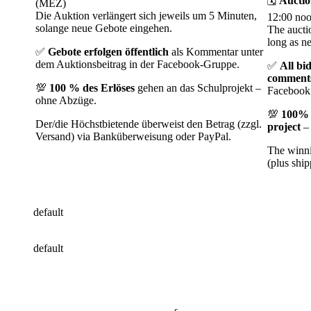
🗓️
Auctio
(MEZ)
Die Auktion verlängert sich jeweils um 5 Minuten,
12:00 no
solange neue Gebote eingehen.
The aucti
long as n
✅
Gebote erfolgen öffentlich
als Kommentar unter
dem Auktionsbeitrag in der Facebook-Gruppe.
✅
All bi
comment
💯
100 % des Erlöses
gehen an das Schulprojekt –
Facebook
ohne Abzüge.
💯
100% o
Der/die Höchstbietende überweist den Betrag (zzgl.
project
– 
Versand) via Banküberweisung oder PayPal.
The winni
(plus ship
default
default