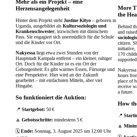
Mehr als ein Projekt – eine
More Th
Herzensangelegenheit
the Hea
Hinter dem Projekt steht
Justine Kityo
– geboren in
Uganda, ausgebildet als
Kultursoziologin und
Behind thi
Krankenschwester
, inzwischen mit dänischem
and raise
Pass. Sie engagiert sich unermüdlich für die Schule
sociologi
und die Kinder vor Ort.
citizen. S
initiative
Nakyessa
liegt etwa zwei Stunden von der
170 child
Hauptstadt Kampala entfernt – ein kleiner, ruhiger
supported
Ort. Doch für die Kinder ist es ein Ort der
Geborgenheit: Es gibt warmes Essen, Fürsorge und
Nakyessa i
eine Perspektive. Hier wird an der Zukunft
hours from
gearbeitet – mit einfachsten Mitteln, aber viel
place of 
Hingabe.
receive w
a future.
So funktioniert die Auktion:
How th
📍
Startgebot:
50 €
📍
Starti
🔼
Gebotsschritte:
mindestens 5 €
🔼
Minim
🗓️
Ende:
Sonntag, 3. August 2025 um 12:00 Uhr