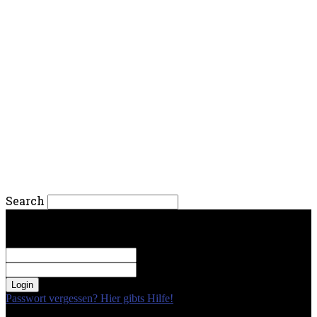
Search
fredag, 7. august 2026.
Sign in
Welcome! Log into your account
your username
your password
Passwort vergessen? Hier gibts Hilfe!
Passwort Erneuerung