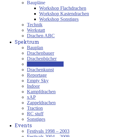
Baupläne
Workshop Flachdrachen
Workshop Kastendrachen
Workshop Sonstiges
Technik
Werkstatt
Drachen ABC
Spektrum
Bauplan
Drachenbauer
Drachenbücher
Drachengeschichte
Drachenkunst
Reportage
Empty Sky
Indoor
Kampfdrachen
xAP
Zappeldrachen
Traction
RC stuff
Sonstiges
Events
Festivals 1998 – 2003
Festivals 2004 – 2009