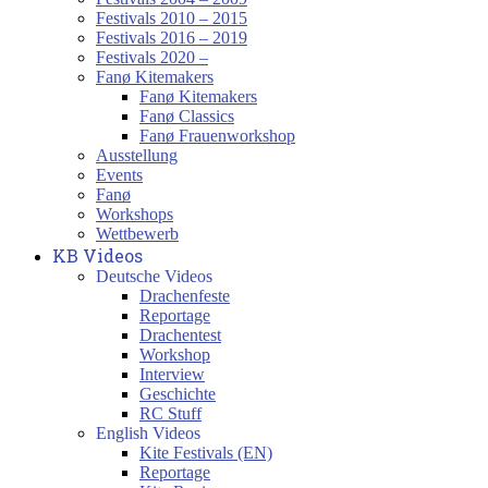
Festivals 2010 – 2015
Festivals 2016 – 2019
Festivals 2020 –
Fanø Kitemakers
Fanø Kitemakers
Fanø Classics
Fanø Frauenworkshop
Ausstellung
Events
Fanø
Workshops
Wettbewerb
KB Videos
Deutsche Videos
Drachenfeste
Reportage
Drachentest
Workshop
Interview
Geschichte
RC Stuff
English Videos
Kite Festivals (EN)
Reportage