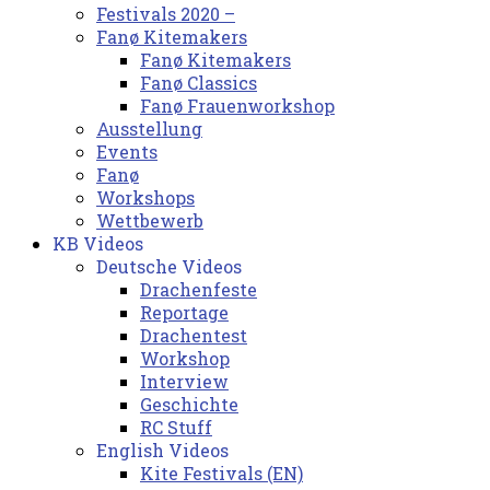
Festivals 2020 –
Fanø Kitemakers
Fanø Kitemakers
Fanø Classics
Fanø Frauenworkshop
Ausstellung
Events
Fanø
Workshops
Wettbewerb
KB Videos
Deutsche Videos
Drachenfeste
Reportage
Drachentest
Workshop
Interview
Geschichte
RC Stuff
English Videos
Kite Festivals (EN)