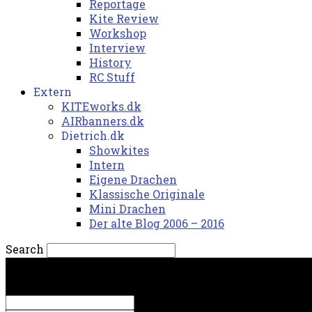
Reportage
Kite Review
Workshop
Interview
History
RC Stuff
Extern
KITEworks.dk
AIRbanners.dk
Dietrich.dk
Showkites
Intern
Eigene Drachen
Klassische Originale
Mini Drachen
Der alte Blog 2006 – 2016
Search
fredag, 7. august 2026.
Sign in
Welcome! Log into your account
your username