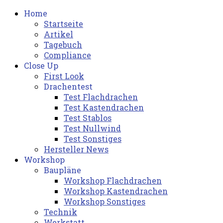
Home
Startseite
Artikel
Tagebuch
Compliance
Close Up
First Look
Drachentest
Test Flachdrachen
Test Kastendrachen
Test Stablos
Test Nullwind
Test Sonstiges
Hersteller News
Workshop
Baupläne
Workshop Flachdrachen
Workshop Kastendrachen
Workshop Sonstiges
Technik
Werkstatt