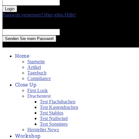
your password
Passwort vergessen? Hier gibts Hilfe!
Passwort Erneuerung
Recover your password
your email
A password will be e-mailed to you.
Home
Startseite
Artikel
Tagebuch
Compliance
Close Up
First Look
Drachentest
Test Flachdrachen
Test Kastendrachen
Test Stablos
Test Nullwind
Test Sonstiges
Hersteller News
Workshop