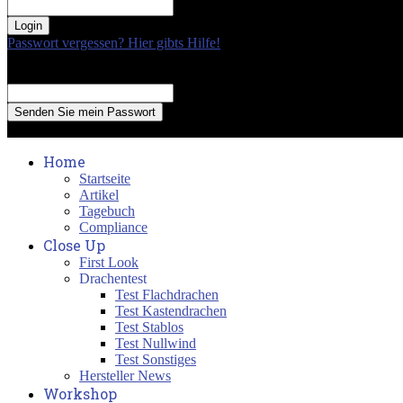
your password
Passwort vergessen? Hier gibts Hilfe!
Passwort Erneuerung
Recover your password
your email
A password will be e-mailed to you.
Home
Startseite
Artikel
Tagebuch
Compliance
Close Up
First Look
Drachentest
Test Flachdrachen
Test Kastendrachen
Test Stablos
Test Nullwind
Test Sonstiges
Hersteller News
Workshop