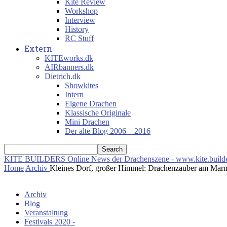
Kite Review
Workshop
Interview
History
RC Stuff
Extern
KITEworks.dk
AIRbanners.dk
Dietrich.dk
Showkites
Intern
Eigene Drachen
Klassische Originale
Mini Drachen
Der alte Blog 2006 – 2016
KITE BUILDERS
Online News der Drachenszene - www.kite.build
Home
Archiv
Kleines Dorf, großer Himmel: Drachenzauber am Mar
Archiv
Blog
Veranstaltung
Festivals 2020 -