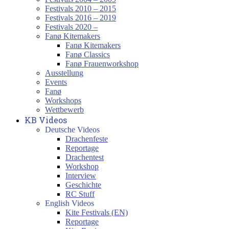
Festivals 2010 – 2015
Festivals 2016 – 2019
Festivals 2020 –
Fanø Kitemakers
Fanø Kitemakers
Fanø Classics
Fanø Frauenworkshop
Ausstellung
Events
Fanø
Workshops
Wettbewerb
KB Videos
Deutsche Videos
Drachenfeste
Reportage
Drachentest
Workshop
Interview
Geschichte
RC Stuff
English Videos
Kite Festivals (EN)
Reportage