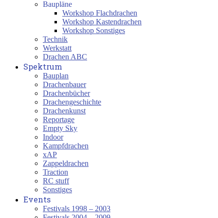
Baupläne
Workshop Flachdrachen
Workshop Kastendrachen
Workshop Sonstiges
Technik
Werkstatt
Drachen ABC
Spektrum
Bauplan
Drachenbauer
Drachenbücher
Drachengeschichte
Drachenkunst
Reportage
Empty Sky
Indoor
Kampfdrachen
xAP
Zappeldrachen
Traction
RC stuff
Sonstiges
Events
Festivals 1998 – 2003
Festivals 2004 – 2009