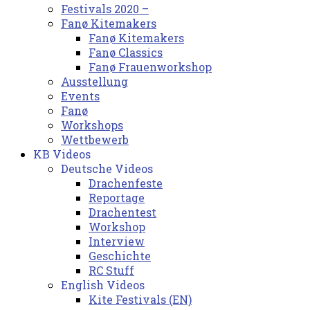
Festivals 2020 –
Fanø Kitemakers
Fanø Kitemakers
Fanø Classics
Fanø Frauenworkshop
Ausstellung
Events
Fanø
Workshops
Wettbewerb
KB Videos
Deutsche Videos
Drachenfeste
Reportage
Drachentest
Workshop
Interview
Geschichte
RC Stuff
English Videos
Kite Festivals (EN)