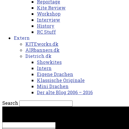
Reportage
Kite Review
Workshop
Interview
History
RC Stuff
Extern
KITEworks.dk
AIRbanners.dk
Dietrich.dk
Showkites
Intern
Eigene Drachen
Klassische Originale
Mini Drachen
Der alte Blog 2006 – 2016
Search
torsdag, 6. august 2026.
Sign in
Welcome! Log into your account
your username