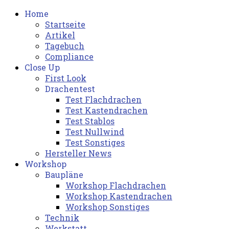
Home
Startseite
Artikel
Tagebuch
Compliance
Close Up
First Look
Drachentest
Test Flachdrachen
Test Kastendrachen
Test Stablos
Test Nullwind
Test Sonstiges
Hersteller News
Workshop
Baupläne
Workshop Flachdrachen
Workshop Kastendrachen
Workshop Sonstiges
Technik
Werkstatt