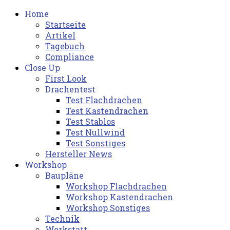
Home
Startseite
Artikel
Tagebuch
Compliance
Close Up
First Look
Drachentest
Test Flachdrachen
Test Kastendrachen
Test Stablos
Test Nullwind
Test Sonstiges
Hersteller News
Workshop
Baupläne
Workshop Flachdrachen
Workshop Kastendrachen
Workshop Sonstiges
Technik
Werkstatt