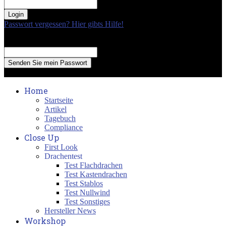
your password
Passwort vergessen? Hier gibts Hilfe!
Passwort Erneuerung
Recover your password
your email
A password will be e-mailed to you.
Home
Startseite
Artikel
Tagebuch
Compliance
Close Up
First Look
Drachentest
Test Flachdrachen
Test Kastendrachen
Test Stablos
Test Nullwind
Test Sonstiges
Hersteller News
Workshop