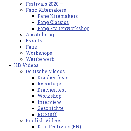
Festivals 2020 –
Fanø Kitemakers
Fanø Kitemakers
Fanø Classics
Fanø Frauenworkshop
Ausstellung
Events
Fanø
Workshops
Wettbewerb
KB Videos
Deutsche Videos
Drachenfeste
Reportage
Drachentest
Workshop
Interview
Geschichte
RC Stuff
English Videos
Kite Festivals (EN)