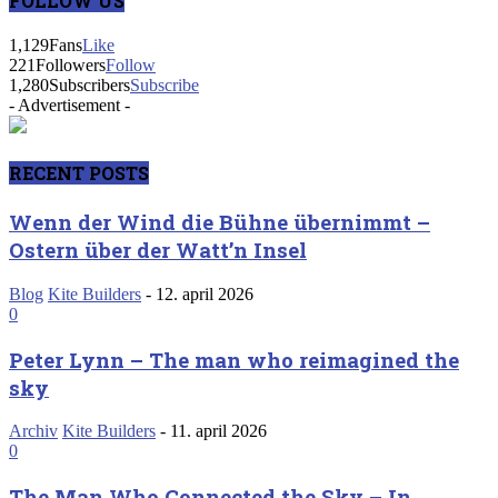
FOLLOW US
1,129
Fans
Like
221
Followers
Follow
1,280
Subscribers
Subscribe
- Advertisement -
RECENT POSTS
Wenn der Wind die Bühne übernimmt –
Ostern über der Watt’n Insel
Blog
Kite Builders
-
12. april 2026
0
Peter Lynn – The man who reimagined the
sky
Archiv
Kite Builders
-
11. april 2026
0
The Man Who Connected the Sky – In