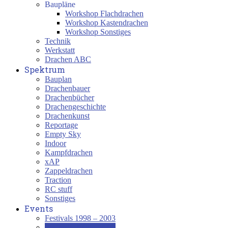
Baupläne
Workshop Flachdrachen
Workshop Kastendrachen
Workshop Sonstiges
Technik
Werkstatt
Drachen ABC
Spektrum
Bauplan
Drachenbauer
Drachenbücher
Drachengeschichte
Drachenkunst
Reportage
Empty Sky
Indoor
Kampfdrachen
xAP
Zappeldrachen
Traction
RC stuff
Sonstiges
Events
Festivals 1998 – 2003
Festivals 2004 – 2009