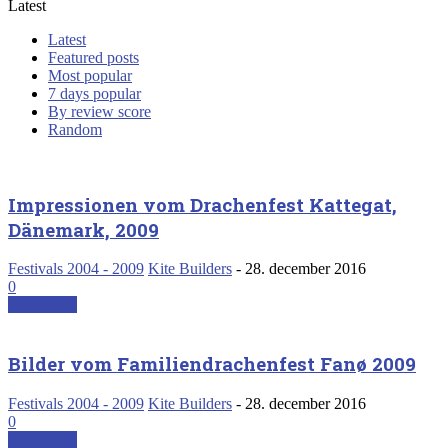
Latest
Latest
Featured posts
Most popular
7 days popular
By review score
Random
Impressionen vom Drachenfest Kattegat,
Dänemark, 2009
Festivals 2004 - 2009
Kite Builders
-
28. december 2016
0
Read more
Bilder vom Familiendrachenfest Fanø 2009
Festivals 2004 - 2009
Kite Builders
-
28. december 2016
0
Read more