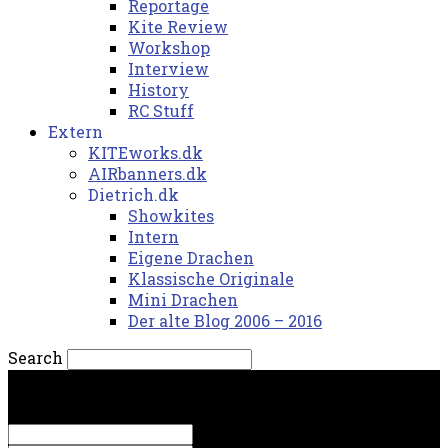
Reportage
Kite Review
Workshop
Interview
History
RC Stuff
Extern
KITEworks.dk
AIRbanners.dk
Dietrich.dk
Showkites
Intern
Eigene Drachen
Klassische Originale
Mini Drachen
Der alte Blog 2006 – 2016
Search
mandag, 10. august 2026.
Sign in
Welcome! Log into your account
your username