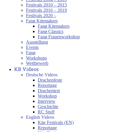
Festivals 2010 – 2015
Festivals 2016 – 2019
Festivals 2020 –
Fanø Kitemakers
Fanø Kitemakers
Fanø Classics
Fanø Frauenworkshop
Ausstellung
Events
Fanø
Workshops
Wettbewerb
KB Videos
Deutsche Videos
Drachenfeste
Reportage
Drachentest
Workshop
Interview
Geschichte
RC Stuff
English Videos
Kite Festivals (EN)
Reportage