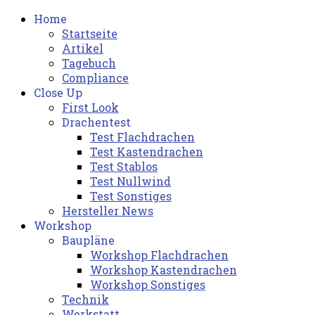
Home
Startseite
Artikel
Tagebuch
Compliance
Close Up
First Look
Drachentest
Test Flachdrachen
Test Kastendrachen
Test Stablos
Test Nullwind
Test Sonstiges
Hersteller News
Workshop
Baupläne
Workshop Flachdrachen
Workshop Kastendrachen
Workshop Sonstiges
Technik
Werkstatt