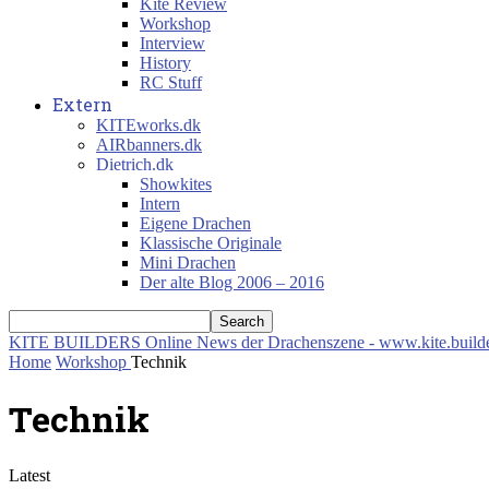
Kite Review
Workshop
Interview
History
RC Stuff
Extern
KITEworks.dk
AIRbanners.dk
Dietrich.dk
Showkites
Intern
Eigene Drachen
Klassische Originale
Mini Drachen
Der alte Blog 2006 – 2016
KITE BUILDERS
Online News der Drachenszene - www.kite.build
Home
Workshop
Technik
Technik
Latest