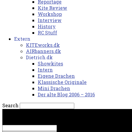
Reportage
Kite Review
Workshop
Interview
History
RC Stuff
Extern
KITEworks.dk
AIRbanners.dk
Dietrich.dk
Showkites
Intern
Eigene Drachen
Klassische Originale
Mini Drachen
Der alte Blog 2006 – 2016
Search
fredag, 7. august 2026.
Sign in
Welcome! Log into your account
your username