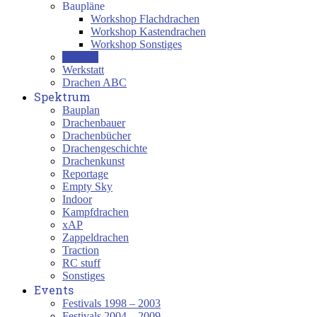
Baupläne
Workshop Flachdrachen
Workshop Kastendrachen
Workshop Sonstiges
Technik
Werkstatt
Drachen ABC
Spektrum
Bauplan
Drachenbauer
Drachenbücher
Drachengeschichte
Drachenkunst
Reportage
Empty Sky
Indoor
Kampfdrachen
xAP
Zappeldrachen
Traction
RC stuff
Sonstiges
Events
Festivals 1998 – 2003
Festivals 2004 – 2009