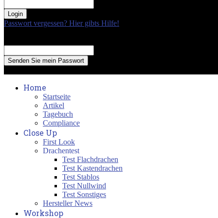
your password
Passwort vergessen? Hier gibts Hilfe!
Passwort Erneuerung
Recover your password
your email
A password will be e-mailed to you.
Home
Startseite
Artikel
Tagebuch
Compliance
Close Up
First Look
Drachentest
Test Flachdrachen
Test Kastendrachen
Test Stablos
Test Nullwind
Test Sonstiges
Hersteller News
Workshop