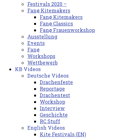
Festivals 2020 –
Fanø Kitemakers
Fanø Kitemakers
Fanø Classics
Fanø Frauenworkshop
Ausstellung
Events
Fanø
Workshops
Wettbewerb
KB Videos
Deutsche Videos
Drachenfeste
Reportage
Drachentest
Workshop
Interview
Geschichte
RC Stuff
English Videos
Kite Festivals (EN)