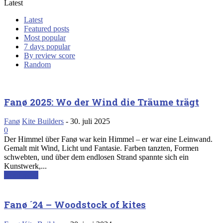
Latest
Latest
Featured posts
Most popular
7 days popular
By review score
Random
Fanø 2025: Wo der Wind die Träume trägt
Fanø
Kite Builders
-
30. juli 2025
0
Der Himmel über Fanø war kein Himmel – er war eine Leinwand.
Gemalt mit Wind, Licht und Fantasie. Farben tanzten, Formen
schwebten, und über dem endlosen Strand spannte sich ein
Kunstwerk,...
Read more
Fanø ´24 – Woodstock of kites