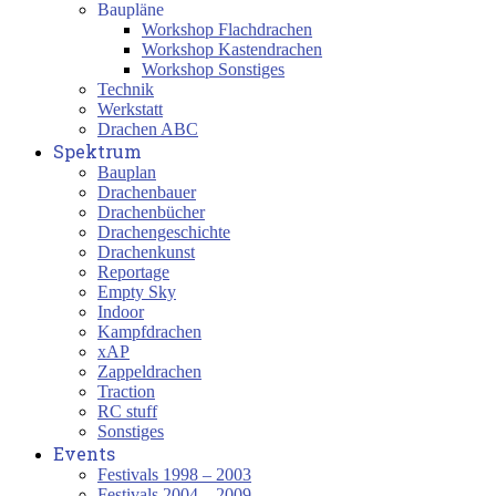
Baupläne
Workshop Flachdrachen
Workshop Kastendrachen
Workshop Sonstiges
Technik
Werkstatt
Drachen ABC
Spektrum
Bauplan
Drachenbauer
Drachenbücher
Drachengeschichte
Drachenkunst
Reportage
Empty Sky
Indoor
Kampfdrachen
xAP
Zappeldrachen
Traction
RC stuff
Sonstiges
Events
Festivals 1998 – 2003
Festivals 2004 – 2009