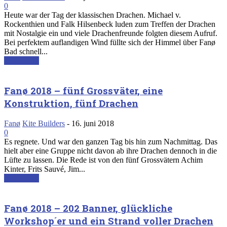
0
Heute war der Tag der klassischen Drachen. Michael v.
Rockenthien und Falk Hilsenbeck luden zum Treffen der Drachen
mit Nostalgie ein und viele Drachenfreunde folgten diesem Aufruf.
Bei perfektem auflandigen Wind füllte sich der Himmel über Fanø
Bad schnell...
Read more
Fanø 2018 – fünf Grossväter, eine
Konstruktion, fünf Drachen
Fanø
Kite Builders
-
16. juni 2018
0
Es regnete. Und war den ganzen Tag bis hin zum Nachmittag. Das
hielt aber eine Gruppe nicht davon ab ihre Drachen dennoch in die
Lüfte zu lassen. Die Rede ist von den fünf Grossvätern Achim
Kinter, Frits Sauvé, Jim...
Read more
Fanø 2018 – 202 Banner, glückliche
Workshop´er und ein Strand voller Drachen