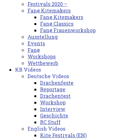
Festivals 2020 –
Fanø Kitemakers
Fanø Kitemakers
Fanø Classics
Fanø Frauenworkshop
Ausstellung
Events
Fanø
Workshops
Wettbewerb
KB Videos
Deutsche Videos
Drachenfeste
Reportage
Drachentest
Workshop
Interview
Geschichte
RC Stuff
English Videos
Kite Festivals (EN)