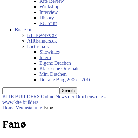
Kite Review
Workshop
Interview
History
RC Stuff
Extern
KITEworks.dk
AIRbanners.dk
Dietrich.dk
Showkites
Intern
Eigene Drachen
Klassische Originale
Mini Drachen
Der alte Blog 2006 – 2016
KITE BUILDERS
Online News der Drachenszene -
www.kite.builders
Home
Veranstaltung
Fanø
Fanø