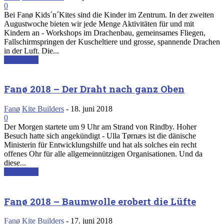
0
Bei Fanø Kids´n´Kites sind die Kinder im Zentrum. In der zweiten
Augustwoche bieten wir jede Menge Aktivitäten für und mit
Kindern an - Workshops im Drachenbau, gemeinsames Fliegen,
Fallschirmspringen der Kuscheltiere und grosse, spannende Drachen
in der Luft. Die...
Read more
Fanø 2018 – Der Draht nach ganz Oben
Fanø
Kite Builders
-
18. juni 2018
0
Der Morgen startete um 9 Uhr am Strand von Rindby. Hoher
Besuch hatte sich angekündigt - Ulla Tørnæs ist die dänische
Ministerin für Entwicklungshilfe und hat als solches ein recht
offenes Ohr für alle allgemeinnützigen Organisationen. Und da
diese...
Read more
Fanø 2018 – Baumwolle erobert die Lüfte
Fanø
Kite Builders
-
17. juni 2018