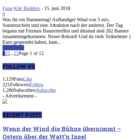
Fanø
Kite Builders
-
15. juni 2018
0
Was für ein Hammertag! Auflandiger Wind von 5 m/s,
Sonnenschein und eine Attraktion nach der anderen. Der Tag
begann mit Florians Bannertreffen und diesmal sind 202 Banner
zusammengekommen. Neuer Rekord! Und da viele Teilnehmer 1
Euro gespendet haben, kam...
Read more
1
2
3
...
12
Page 1 of 12
FOLLOW US
1,129
Fans
Like
221
Followers
Follow
1,280
Subscribers
Subscribe
- Advertisement -
RECENT POSTS
Wenn der Wind die Bühne übernimmt –
Ostern über der Watt’n Insel