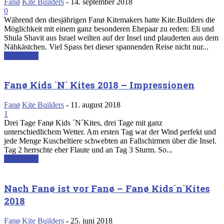
Fanø
Kite Builders
-
14. september 2018
0
Während den diesjährigen Fanø Kitemakers hatte Kite.Builders die
Möglichkeit mit einem ganz besonderen Ehepaar zu reden: Eli und
Shula Shavit aus Israel weilten auf der Insel und plauderten aus dem
Nähkästchen. Viel Spass bei dieser spannenden Reise nicht nur...
Read more
Fanø Kids ´N´ Kites 2018 – Impressionen
Fanø
Kite Builders
-
11. august 2018
1
Drei Tage Fanø Kids ´N´Kites, drei Tage mit ganz
unterschiedlichem Wetter. Am ersten Tag war der Wind perfekt und
jede Menge Kuscheltiere schwebten an Fallschirmen über die Insel.
Tag 2 herrschte eher Flaute und an Tag 3 Sturm. So...
Read more
Nach Fanø ist vor Fanø – Fanø Kids´n´Kites
2018
Fanø
Kite Builders
-
25. juni 2018