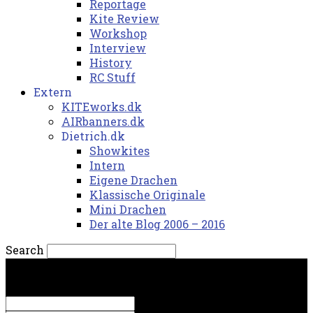
Reportage
Kite Review
Workshop
Interview
History
RC Stuff
Extern
KITEworks.dk
AIRbanners.dk
Dietrich.dk
Showkites
Intern
Eigene Drachen
Klassische Originale
Mini Drachen
Der alte Blog 2006 – 2016
Search
torsdag, 6. august 2026.
Sign in
Welcome! Log into your account
your username