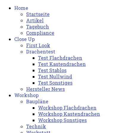
Home
Startseite
Artikel
Tagebuch
Compliance
Close Up
First Look
Drachentest
Test Flachdrachen
Test Kastendrachen
Test Stablos
Test Nullwind
Test Sonstiges
Hersteller News
Workshop
Baupläne
Workshop Flachdrachen
Workshop Kastendrachen
Workshop Sonstiges
Technik
Werkstatt