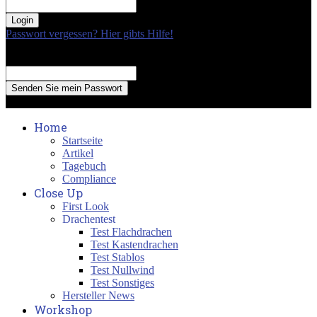
your password
Passwort vergessen? Hier gibts Hilfe!
Passwort Erneuerung
Recover your password
your email
A password will be e-mailed to you.
Home
Startseite
Artikel
Tagebuch
Compliance
Close Up
First Look
Drachentest
Test Flachdrachen
Test Kastendrachen
Test Stablos
Test Nullwind
Test Sonstiges
Hersteller News
Workshop