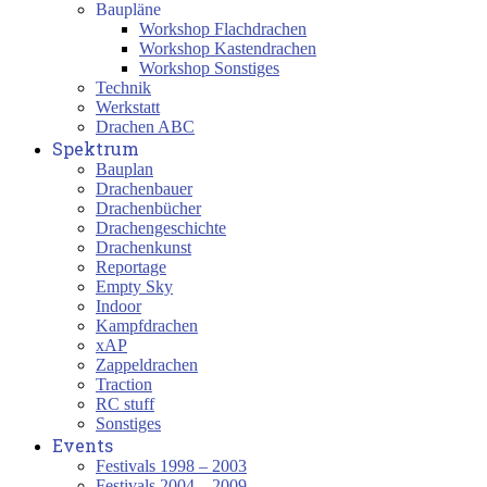
Baupläne
Workshop Flachdrachen
Workshop Kastendrachen
Workshop Sonstiges
Technik
Werkstatt
Drachen ABC
Spektrum
Bauplan
Drachenbauer
Drachenbücher
Drachengeschichte
Drachenkunst
Reportage
Empty Sky
Indoor
Kampfdrachen
xAP
Zappeldrachen
Traction
RC stuff
Sonstiges
Events
Festivals 1998 – 2003
Festivals 2004 – 2009