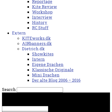
Reportage
Kite Review
Workshop
Interview
History
RC Stuff
Extern
KITEworks.dk
AIRbanners.dk
Dietrich.dk
Showkites
Intern
Eigene Drachen
Klassische Originale
Mini Drachen
Der alte Blog 2006 – 2016
Search
søndag, 9. august 2026.
Sign in
Welcome! Log into your account
your username