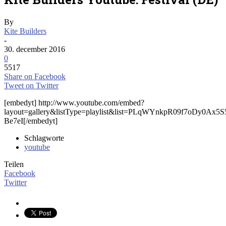
By
Kite Builders
-
30. december 2016
0
5517
Share on Facebook
Tweet on Twitter
[embedyt] http://www.youtube.com/embed?
layout=gallery&listType=playlist&list=PLqWYnkpR09f7oDy0Ax5
Be7eI[/embedyt]
Schlagworte
youtube
Teilen
Facebook
Twitter