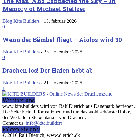
The Man Who Connected the Sky – In
Memory of Michael Steltzer
Blog
Kite Builders
-
18. februar 2026
0
Wenn der Bämbel fliegt – Aiolos wird 30
Blog
Kite Builders
-
23. november 2025
0
Drachen los! Der Hafen hebt ab
Blog
Kite Builders
-
21. november 2025
1
Wir über uns
www.kite.builders wird von Ralf Dietrich aus Dänemark betrieben.
Die Seite bietet Informationen rund um das wohl schönste Hobby
der Welt: dem Steigenlassen von Drachen.
Contact us:
info@kite.builders
Folgen Sie uns!
© 2016 Ralf Dietrich, www.dietrich.dk