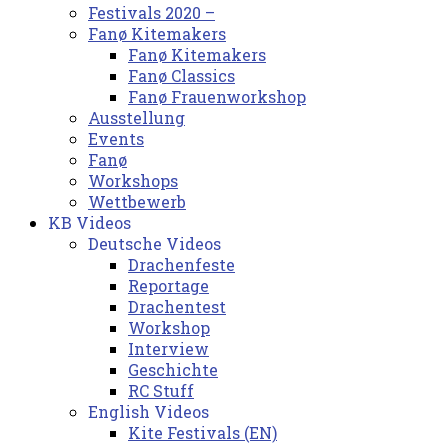
Festivals 2020 –
Fanø Kitemakers
Fanø Kitemakers
Fanø Classics
Fanø Frauenworkshop
Ausstellung
Events
Fanø
Workshops
Wettbewerb
KB Videos
Deutsche Videos
Drachenfeste
Reportage
Drachentest
Workshop
Interview
Geschichte
RC Stuff
English Videos
Kite Festivals (EN)