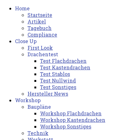
Home
Startseite
Artikel
Tagebuch
Compliance
Close Up
First Look
Drachentest
Test Flachdrachen
Test Kastendrachen
Test Stablos
Test Nullwind
Test Sonstiges
Hersteller News
Workshop
Baupläne
Workshop Flachdrachen
Workshop Kastendrachen
Workshop Sonstiges
Technik
Werkstatt