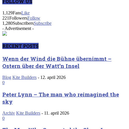
FOLLOW US
1,129
Fans
Like
221
Followers
Follow
1,280
Subscribers
Subscribe
- Advertisement -
RECENT POSTS
Wenn der Wind die Bühne übernimmt –
Ostern über der Watt’n Insel
Blog
Kite Builders
-
12. april 2026
0
Peter Lynn – The man who reimagined the
sky
Archiv
Kite Builders
-
11. april 2026
0