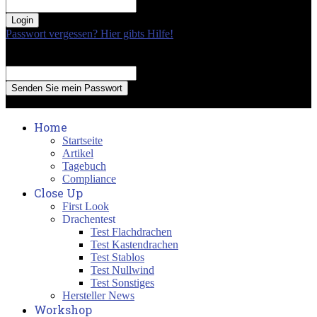
your password
Passwort vergessen? Hier gibts Hilfe!
Passwort Erneuerung
Recover your password
your email
A password will be e-mailed to you.
Home
Startseite
Artikel
Tagebuch
Compliance
Close Up
First Look
Drachentest
Test Flachdrachen
Test Kastendrachen
Test Stablos
Test Nullwind
Test Sonstiges
Hersteller News
Workshop