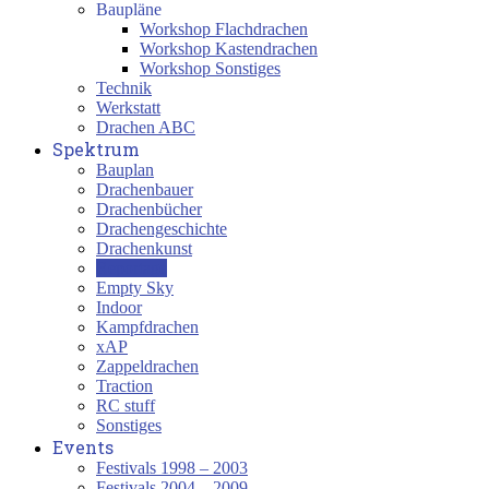
Baupläne
Workshop Flachdrachen
Workshop Kastendrachen
Workshop Sonstiges
Technik
Werkstatt
Drachen ABC
Spektrum
Bauplan
Drachenbauer
Drachenbücher
Drachengeschichte
Drachenkunst
Reportage
Empty Sky
Indoor
Kampfdrachen
xAP
Zappeldrachen
Traction
RC stuff
Sonstiges
Events
Festivals 1998 – 2003
Festivals 2004 – 2009