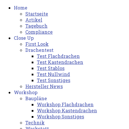
Home
Startseite
Artikel
Tagebuch
Compliance
Close Up
First Look
Drachentest
Test Flachdrachen
Test Kastendrachen
Test Stablos
Test Nullwind
Test Sonstiges
Hersteller News
Workshop
Baupläne
Workshop Flachdrachen
Workshop Kastendrachen
Workshop Sonstiges
Technik
Werkstatt