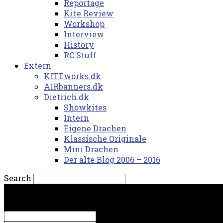
Reportage
Kite Review
Workshop
Interview
History
RC Stuff
Extern
KITEworks.dk
AIRbanners.dk
Dietrich.dk
Showkites
Intern
Eigene Drachen
Klassische Originale
Mini Drachen
Der alte Blog 2006 – 2016
Search
søndag, 9. august 2026.
Sign in
Welcome! Log into your account
your username