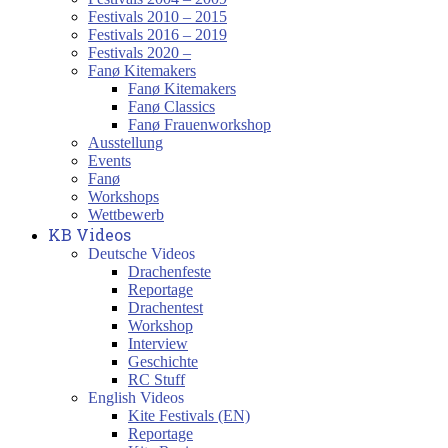
Festivals 2010 – 2015
Festivals 2016 – 2019
Festivals 2020 –
Fanø Kitemakers
Fanø Kitemakers
Fanø Classics
Fanø Frauenworkshop
Ausstellung
Events
Fanø
Workshops
Wettbewerb
KB Videos
Deutsche Videos
Drachenfeste
Reportage
Drachentest
Workshop
Interview
Geschichte
RC Stuff
English Videos
Kite Festivals (EN)
Reportage