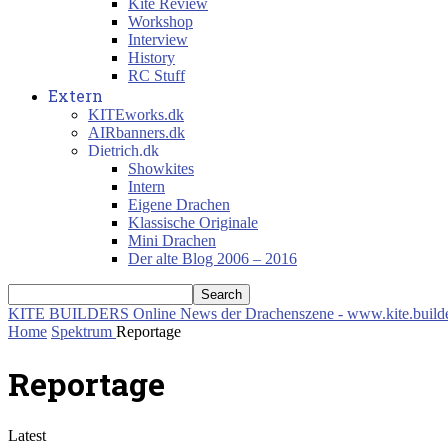
Kite Review
Workshop
Interview
History
RC Stuff
Extern
KITEworks.dk
AIRbanners.dk
Dietrich.dk
Showkites
Intern
Eigene Drachen
Klassische Originale
Mini Drachen
Der alte Blog 2006 – 2016
KITE BUILDERS
Online News der Drachenszene - www.kite.build
Home
Spektrum
Reportage
Reportage
Latest