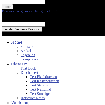
your password
Passwort vergessen? Hier gibts Hilfe!
Passwort Erneuerung
Recover your password
your email
A password will be e-mailed to you.
Home
Startseite
Artikel
Tagebuch
Compliance
Close Up
First Look
Drachentest
Test Flachdrachen
Test Kastendrachen
Test Stablos
Test Nullwind
Test Sonstiges
Hersteller News
Workshop