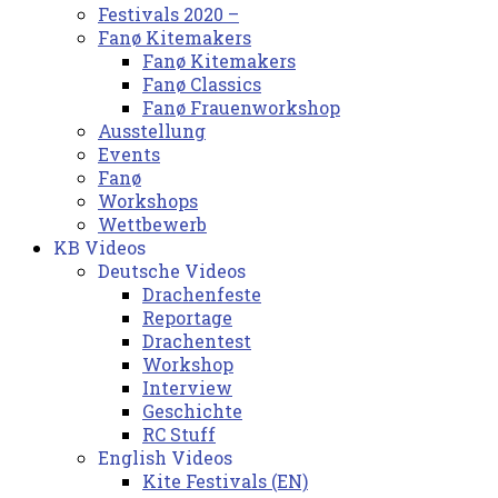
Festivals 2020 –
Fanø Kitemakers
Fanø Kitemakers
Fanø Classics
Fanø Frauenworkshop
Ausstellung
Events
Fanø
Workshops
Wettbewerb
KB Videos
Deutsche Videos
Drachenfeste
Reportage
Drachentest
Workshop
Interview
Geschichte
RC Stuff
English Videos
Kite Festivals (EN)