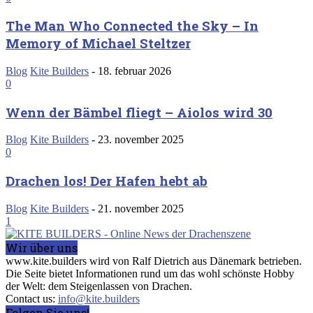
The Man Who Connected the Sky – In
Memory of Michael Steltzer
Blog
Kite Builders
-
18. februar 2026
0
Wenn der Bämbel fliegt – Aiolos wird 30
Blog
Kite Builders
-
23. november 2025
0
Drachen los! Der Hafen hebt ab
Blog
Kite Builders
-
21. november 2025
1
Wir über uns
www.kite.builders wird von Ralf Dietrich aus Dänemark betrieben.
Die Seite bietet Informationen rund um das wohl schönste Hobby
der Welt: dem Steigenlassen von Drachen.
Contact us:
info@kite.builders
Folgen Sie uns!