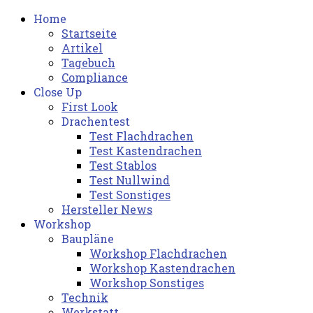
Home
Startseite
Artikel
Tagebuch
Compliance
Close Up
First Look
Drachentest
Test Flachdrachen
Test Kastendrachen
Test Stablos
Test Nullwind
Test Sonstiges
Hersteller News
Workshop
Baupläne
Workshop Flachdrachen
Workshop Kastendrachen
Workshop Sonstiges
Technik
Werkstatt