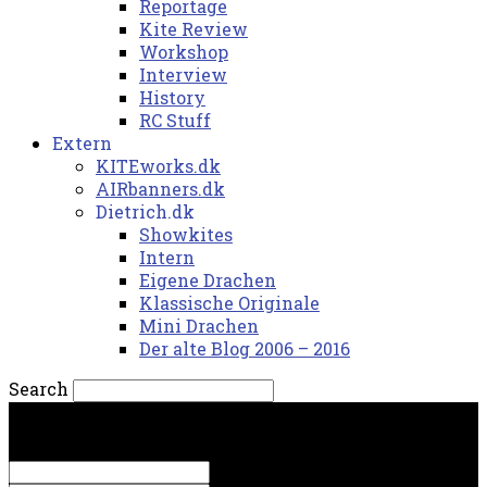
Reportage
Kite Review
Workshop
Interview
History
RC Stuff
Extern
KITEworks.dk
AIRbanners.dk
Dietrich.dk
Showkites
Intern
Eigene Drachen
Klassische Originale
Mini Drachen
Der alte Blog 2006 – 2016
Search
lørdag, 8. august 2026.
Sign in
Welcome! Log into your account
your username