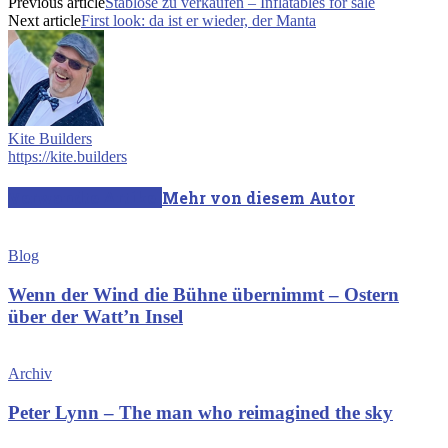
Previous article
Stablose zu verkaufen – Inflatables for sale
Next article
First look: da ist er wieder, der Manta
Kite Builders
https://kite.builders
Verwandte Artikel
Mehr von diesem Autor
Blog
Wenn der Wind die Bühne übernimmt – Ostern
über der Watt’n Insel
Archiv
Peter Lynn – The man who reimagined the sky