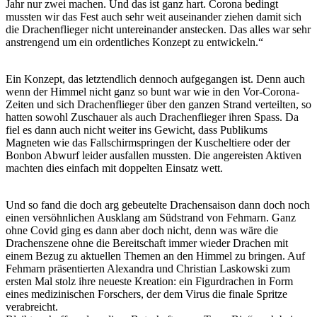
Jahr nur zwei machen. Und das ist ganz hart. Corona bedingt
mussten wir das Fest auch sehr weit auseinander ziehen damit sich
die Drachenflieger nicht untereinander anstecken. Das alles war sehr
anstrengend um ein ordentliches Konzept zu entwickeln.“
Ein Konzept, das letztendlich dennoch aufgegangen ist. Denn auch
wenn der Himmel nicht ganz so bunt war wie in den Vor-Corona-
Zeiten und sich Drachenflieger über den ganzen Strand verteilten, so
hatten sowohl Zuschauer als auch Drachenflieger ihren Spass. Da
fiel es dann auch nicht weiter ins Gewicht, dass Publikums
Magneten wie das Fallschirmspringen der Kuscheltiere oder der
Bonbon Abwurf leider ausfallen mussten. Die angereisten Aktiven
machten dies einfach mit doppelten Einsatz wett.
Und so fand die doch arg gebeutelte Drachensaison dann doch noch
einen versöhnlichen Ausklang am Südstrand von Fehmarn. Ganz
ohne Covid ging es dann aber doch nicht, denn was wäre die
Drachenszene ohne die Bereitschaft immer wieder Drachen mit
einem Bezug zu aktuellen Themen an den Himmel zu bringen. Auf
Fehmarn präsentierten Alexandra und Christian Laskowski zum
ersten Mal stolz ihre neueste Kreation: ein Figurdrachen in Form
eines medizinischen Forschers, der dem Virus die finale Spritze
verabreicht.