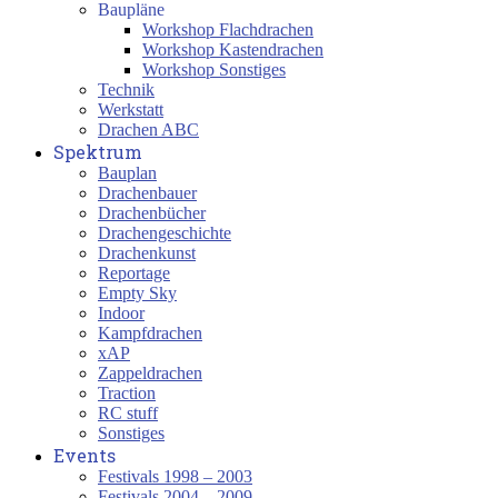
Baupläne
Workshop Flachdrachen
Workshop Kastendrachen
Workshop Sonstiges
Technik
Werkstatt
Drachen ABC
Spektrum
Bauplan
Drachenbauer
Drachenbücher
Drachengeschichte
Drachenkunst
Reportage
Empty Sky
Indoor
Kampfdrachen
xAP
Zappeldrachen
Traction
RC stuff
Sonstiges
Events
Festivals 1998 – 2003
Festivals 2004 – 2009