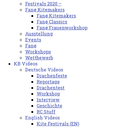
Festivals 2020 –
Fanø Kitemakers
Fanø Kitemakers
Fanø Classics
Fanø Frauenworkshop
Ausstellung
Events
Fanø
Workshops
Wettbewerb
KB Videos
Deutsche Videos
Drachenfeste
Reportage
Drachentest
Workshop
Interview
Geschichte
RC Stuff
English Videos
Kite Festivals (EN)