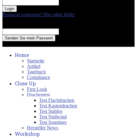
your password
Passwort vergessen? Hier gibts Hilfe!
Passwort Erneuerung
Recover your password
your email
A password will be e-mailed to you.
Home
Startseite
Artikel
Tagebuch
Compliance
Close Up
First Look
Drachentest
Test Flachdrachen
Test Kastendrachen
Test Stablos
Test Nullwind
Test Sonstiges
Hersteller News
Workshop