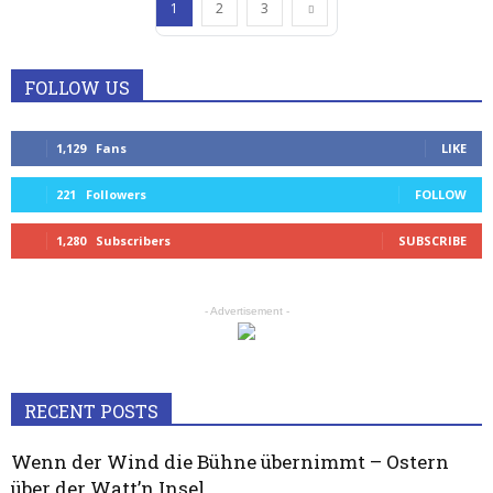
1
2
3
FOLLOW US
1,129
Fans
LIKE
221
Followers
FOLLOW
1,280
Subscribers
SUBSCRIBE
- Advertisement -
RECENT POSTS
Wenn der Wind die Bühne übernimmt – Ostern
über der Watt’n Insel