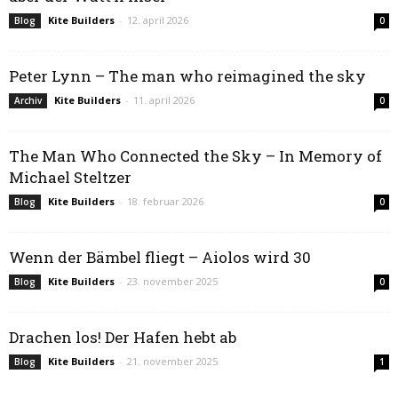
Kite Builders
-
12. april 2026
Blog
0
Peter Lynn – The man who reimagined the sky
Kite Builders
-
11. april 2026
Archiv
0
The Man Who Connected the Sky – In Memory of
Michael Steltzer
Kite Builders
-
18. februar 2026
Blog
0
Wenn der Bämbel fliegt – Aiolos wird 30
Kite Builders
-
23. november 2025
Blog
0
Drachen los! Der Hafen hebt ab
Kite Builders
-
21. november 2025
Blog
1