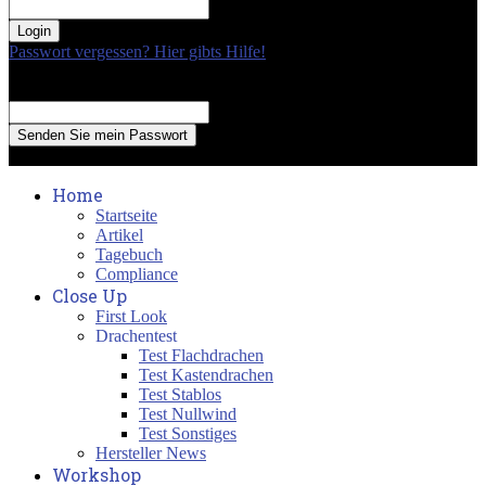
your password
Passwort vergessen? Hier gibts Hilfe!
Passwort Erneuerung
Recover your password
your email
A password will be e-mailed to you.
Home
Startseite
Artikel
Tagebuch
Compliance
Close Up
First Look
Drachentest
Test Flachdrachen
Test Kastendrachen
Test Stablos
Test Nullwind
Test Sonstiges
Hersteller News
Workshop