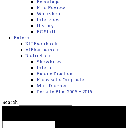
Reportage
Kite Review
Workshop
Interview
History
RC Stuff
Extern
KITEworks.dk
AIRbanners.dk
Dietrich.dk
Showkites
Intern
Eigene Drachen
Klassische Originale
Mini Drachen
Der alte Blog 2006 – 2016
Search
fredag, 7. august 2026.
Sign in
Welcome! Log into your account
your username