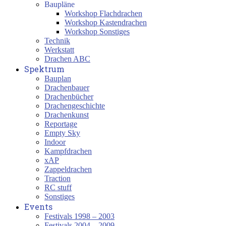
Baupläne
Workshop Flachdrachen
Workshop Kastendrachen
Workshop Sonstiges
Technik
Werkstatt
Drachen ABC
Spektrum
Bauplan
Drachenbauer
Drachenbücher
Drachengeschichte
Drachenkunst
Reportage
Empty Sky
Indoor
Kampfdrachen
xAP
Zappeldrachen
Traction
RC stuff
Sonstiges
Events
Festivals 1998 – 2003
Festivals 2004 – 2009