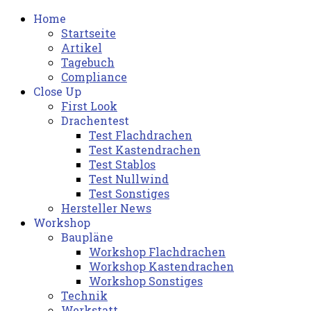
Home
Startseite
Artikel
Tagebuch
Compliance
Close Up
First Look
Drachentest
Test Flachdrachen
Test Kastendrachen
Test Stablos
Test Nullwind
Test Sonstiges
Hersteller News
Workshop
Baupläne
Workshop Flachdrachen
Workshop Kastendrachen
Workshop Sonstiges
Technik
Werkstatt