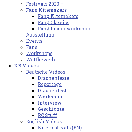
Festivals 2020 –
Fanø Kitemakers
Fanø Kitemakers
Fanø Classics
Fanø Frauenworkshop
Ausstellung
Events
Fanø
Workshops
Wettbewerb
KB Videos
Deutsche Videos
Drachenfeste
Reportage
Drachentest
Workshop
Interview
Geschichte
RC Stuff
English Videos
Kite Festivals (EN)