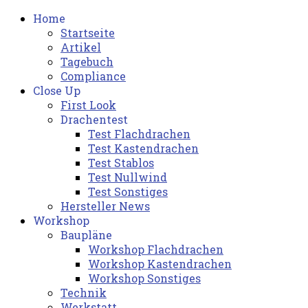
Home
Startseite
Artikel
Tagebuch
Compliance
Close Up
First Look
Drachentest
Test Flachdrachen
Test Kastendrachen
Test Stablos
Test Nullwind
Test Sonstiges
Hersteller News
Workshop
Baupläne
Workshop Flachdrachen
Workshop Kastendrachen
Workshop Sonstiges
Technik
Werkstatt