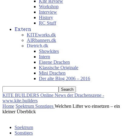
Kite Review
Workshop
Interview
History
RC Stuff
Extern
KITEworks.dk
AIRbanners.dk
Dietrich.dk
Showkites
Intern
Eigene Drachen
Klassische Originale
Mini Drachen
Der alte Blog 2006 – 2016
KITE BUILDERS
Online News der Drachenszene -
www.kite.builders
Home
Spektrum
Sonstiges
Welchen Lifter wo einsetzen – ein
kleiner Überblick
Spektrum
Sonstiges