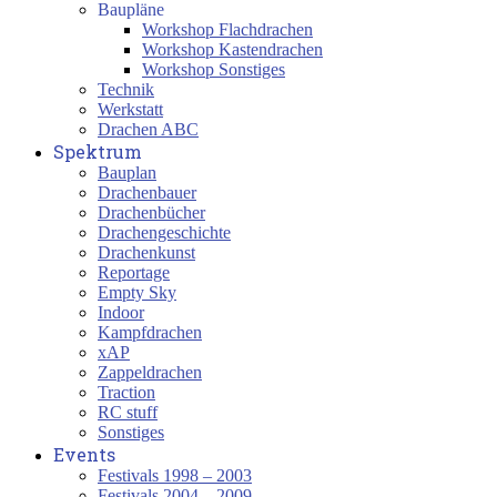
Baupläne
Workshop Flachdrachen
Workshop Kastendrachen
Workshop Sonstiges
Technik
Werkstatt
Drachen ABC
Spektrum
Bauplan
Drachenbauer
Drachenbücher
Drachengeschichte
Drachenkunst
Reportage
Empty Sky
Indoor
Kampfdrachen
xAP
Zappeldrachen
Traction
RC stuff
Sonstiges
Events
Festivals 1998 – 2003
Festivals 2004 – 2009