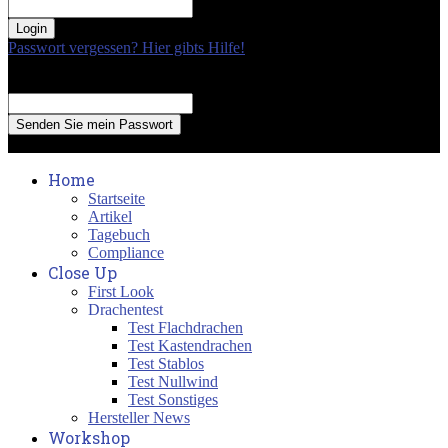
your password
Passwort vergessen? Hier gibts Hilfe!
Passwort Erneuerung
Recover your password
your email
A password will be e-mailed to you.
Home
Startseite
Artikel
Tagebuch
Compliance
Close Up
First Look
Drachentest
Test Flachdrachen
Test Kastendrachen
Test Stablos
Test Nullwind
Test Sonstiges
Hersteller News
Workshop