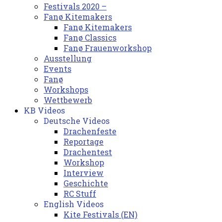
Festivals 2020 –
Fanø Kitemakers
Fanø Kitemakers
Fanø Classics
Fanø Frauenworkshop
Ausstellung
Events
Fanø
Workshops
Wettbewerb
KB Videos
Deutsche Videos
Drachenfeste
Reportage
Drachentest
Workshop
Interview
Geschichte
RC Stuff
English Videos
Kite Festivals (EN)