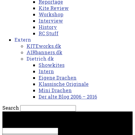
Reportage
Kite Review
Workshop
Interview
History
RC Stuff
Extern
KITEworks.dk
AIRbanners.dk
Dietrich.dk
Showkites
Intern
Eigene Drachen
Klassische Originale
Mini Drachen
Der alte Blog 2006 – 2016
Search
søndag, 9. august 2026.
Sign in
Welcome! Log into your account
your username