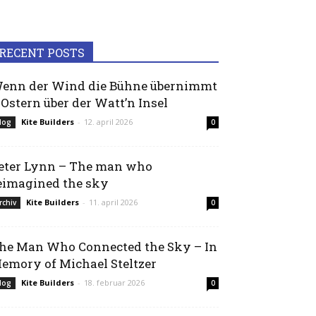
RECENT POSTS
enn der Wind die Bühne übernimmt
 Ostern über der Watt’n Insel
Kite Builders
-
12. april 2026
log
0
eter Lynn – The man who
eimagined the sky
Kite Builders
-
11. april 2026
rchiv
0
he Man Who Connected the Sky – In
emory of Michael Steltzer
Kite Builders
-
18. februar 2026
log
0