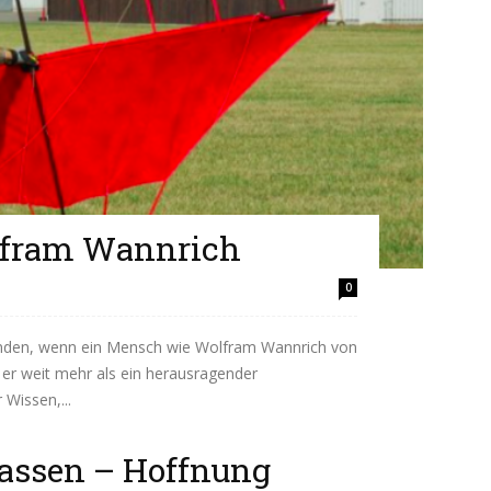
lfram Wannrich
0
 finden, wenn ein Mensch wie Wolfram Wannrich von
r er weit mehr als ein herausragender
Wissen,...
lassen – Hoffnung