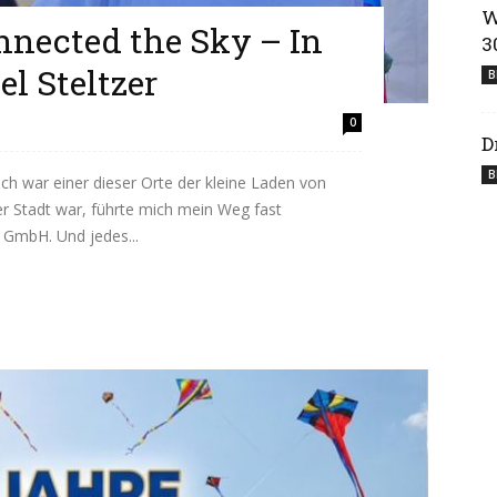
W
nected the Sky – In
3
l Steltzer
B
0
D
B
ch war einer dieser Orte der kleine Laden von
er Stadt war, führte mich mein Weg fast
 GmbH. Und jedes...