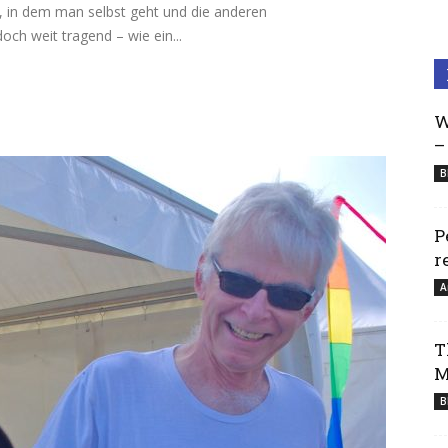
 in dem man selbst geht und die anderen
och weit tragend – wie ein...
W
–
B
P
r
A
T
M
B