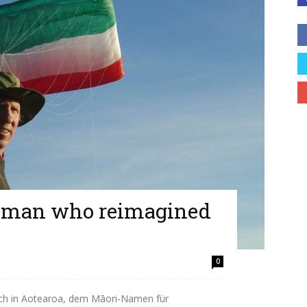
e man who reimagined
0
ich in Aotearoa, dem Māori-Namen für