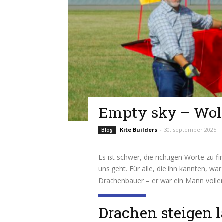
Empty sky – Wo
Kite Builders
-
30. september 2025
Blog
Es ist schwer, die richtigen Worte zu
uns geht. Für alle, die ihn kannten, wa
Drachenbauer – er war ein Mann voller 
Read more
Drachen steigen 