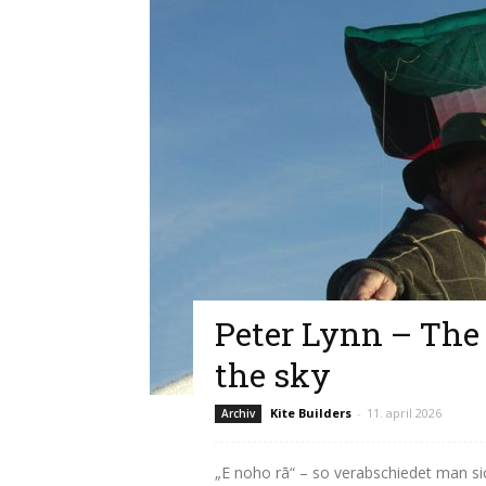
Peter Lynn – Th
the sky
Kite Builders
-
11. april 2026
Archiv
„E noho rā“ – so verabschiedet man s