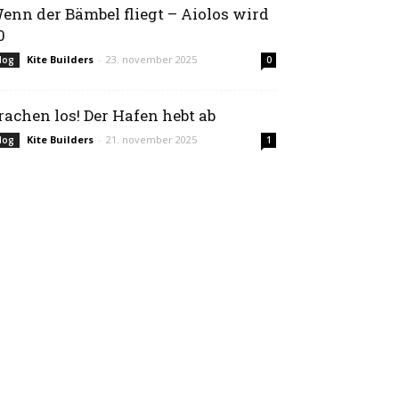
enn der Bämbel fliegt – Aiolos wird
0
Kite Builders
-
23. november 2025
log
0
rachen los! Der Hafen hebt ab
Kite Builders
-
21. november 2025
log
1