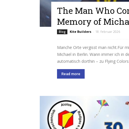
The Man Who Con
Memory of Michae
Kite Builders
-
18. februar 2026
Blog
Manche Orte vergisst man nicht.Für mi
Michael in Berlin. Wann immer ich in d
automatisch dorthin – zu Flying Colors
Read more