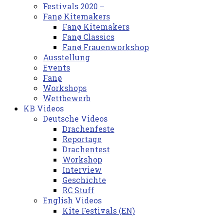
Festivals 2020 –
Fanø Kitemakers
Fanø Kitemakers
Fanø Classics
Fanø Frauenworkshop
Ausstellung
Events
Fanø
Workshops
Wettbewerb
KB Videos
Deutsche Videos
Drachenfeste
Reportage
Drachentest
Workshop
Interview
Geschichte
RC Stuff
English Videos
Kite Festivals (EN)