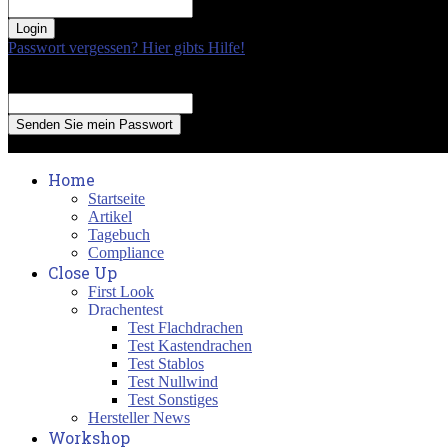
your password
Passwort vergessen? Hier gibts Hilfe!
Passwort Erneuerung
Recover your password
your email
A password will be e-mailed to you.
Home
Startseite
Artikel
Tagebuch
Compliance
Close Up
First Look
Drachentest
Test Flachdrachen
Test Kastendrachen
Test Stablos
Test Nullwind
Test Sonstiges
Hersteller News
Workshop