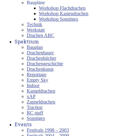
Baupläne
Workshop Flachdrachen
Workshop Kastendrachen
Workshop Sonstiges
Technik
Werkstatt
Drachen ABC
Spektrum
Bauplan
Drachenbauer
Drachenbücher
Drachengeschichte
Drachenkunst
Reportage
Empty Sky
Indoor
Kampfdrachen
xAP
Zappeldrachen
Traction
RC stuff
Sonstiges
Events
Festivals 1998 – 2003
Festivals 2004 – 2009