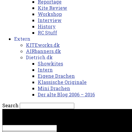
Reportage
Kite Review
Workshop
Interview
History
RC Stuff
Extern
KITEworks.dk
AIRbanners.dk
Dietrich.dk
Showkites
Intern
Eigene Drachen
Klassische Originale
Mini Drachen
Der alte Blog 2006 – 2016
Search
fredag, 7. august 2026.
Sign in
Welcome! Log into your account
your username