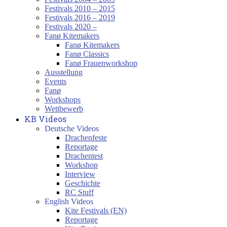
Festivals 2010 – 2015
Festivals 2016 – 2019
Festivals 2020 –
Fanø Kitemakers
Fanø Kitemakers
Fanø Classics
Fanø Frauenworkshop
Ausstellung
Events
Fanø
Workshops
Wettbewerb
KB Videos
Deutsche Videos
Drachenfeste
Reportage
Drachentest
Workshop
Interview
Geschichte
RC Stuff
English Videos
Kite Festivals (EN)
Reportage