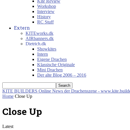
Kite Review
Workshop
Interview
History
RC Stuff
Extern
KITEworks.dk
AIRbanners.dk
Dietrich.dk
Showkites
Intern
Eigene Drachen
Klassische Originale
Mini Drachen
Der alte Blog 2006 – 2016
KITE BUILDERS
Online News der Drachenszene - www.kite.build
Home
Close Up
Close Up
Latest