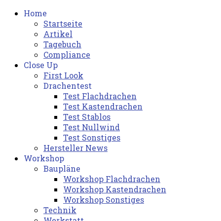
Home
Startseite
Artikel
Tagebuch
Compliance
Close Up
First Look
Drachentest
Test Flachdrachen
Test Kastendrachen
Test Stablos
Test Nullwind
Test Sonstiges
Hersteller News
Workshop
Baupläne
Workshop Flachdrachen
Workshop Kastendrachen
Workshop Sonstiges
Technik
Werkstatt