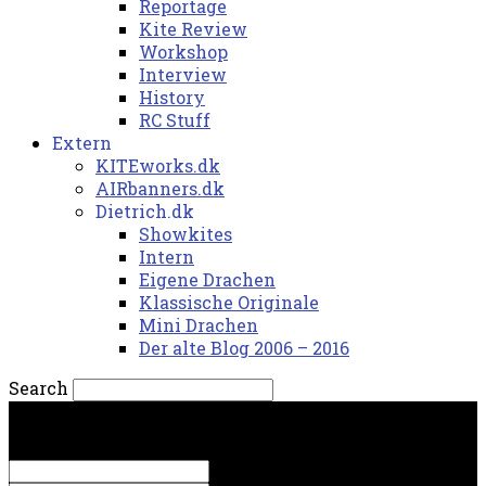
Reportage
Kite Review
Workshop
Interview
History
RC Stuff
Extern
KITEworks.dk
AIRbanners.dk
Dietrich.dk
Showkites
Intern
Eigene Drachen
Klassische Originale
Mini Drachen
Der alte Blog 2006 – 2016
Search
søndag, 9. august 2026.
Sign in
Welcome! Log into your account
your username