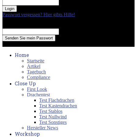
your password
Passwort vergessen? Hier gibts Hilfe!
Passwort Erneuerung
Recover your password
your email
A password will be e-mailed to you.
Home
Startseite
Artikel
Tagebuch
Compliance
Close Up
First Look
Drachentest
Test Flachdrachen
Test Kastendrachen
Test Stablos
Test Nullwind
Test Sonstiges
Hersteller News
Workshop