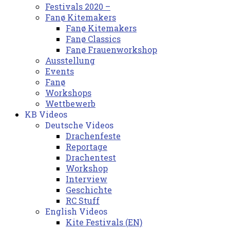
Festivals 2020 –
Fanø Kitemakers
Fanø Kitemakers
Fanø Classics
Fanø Frauenworkshop
Ausstellung
Events
Fanø
Workshops
Wettbewerb
KB Videos
Deutsche Videos
Drachenfeste
Reportage
Drachentest
Workshop
Interview
Geschichte
RC Stuff
English Videos
Kite Festivals (EN)