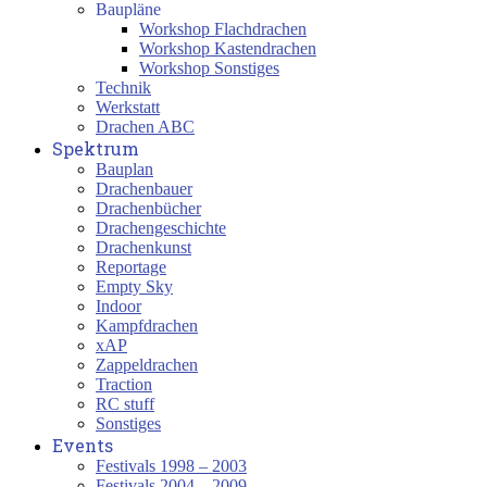
Baupläne
Workshop Flachdrachen
Workshop Kastendrachen
Workshop Sonstiges
Technik
Werkstatt
Drachen ABC
Spektrum
Bauplan
Drachenbauer
Drachenbücher
Drachengeschichte
Drachenkunst
Reportage
Empty Sky
Indoor
Kampfdrachen
xAP
Zappeldrachen
Traction
RC stuff
Sonstiges
Events
Festivals 1998 – 2003
Festivals 2004 – 2009