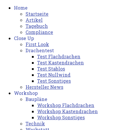
Home
Startseite
Artikel
Tagebuch
Compliance
Close Up
First Look
Drachentest
Test Flachdrachen
Test Kastendrachen
Test Stablos
Test Nullwind
Test Sonstiges
Hersteller News
Workshop
Baupläne
Workshop Flachdrachen
Workshop Kastendrachen
Workshop Sonstiges
Technik
Werkstatt