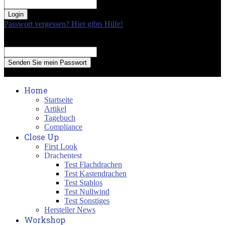
your password
Passwort vergessen? Hier gibts Hilfe!
Passwort Erneuerung
Recover your password
your email
A password will be e-mailed to you.
Home
Startseite
Artikel
Tagebuch
Compliance
Close Up
First Look
Drachentest
Test Flachdrachen
Test Kastendrachen
Test Stablos
Test Nullwind
Test Sonstiges
Hersteller News
Workshop