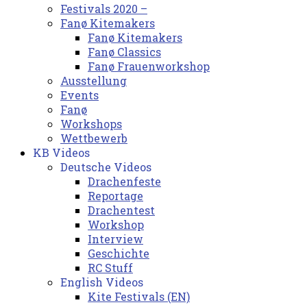
Festivals 2020 –
Fanø Kitemakers
Fanø Kitemakers
Fanø Classics
Fanø Frauenworkshop
Ausstellung
Events
Fanø
Workshops
Wettbewerb
KB Videos
Deutsche Videos
Drachenfeste
Reportage
Drachentest
Workshop
Interview
Geschichte
RC Stuff
English Videos
Kite Festivals (EN)