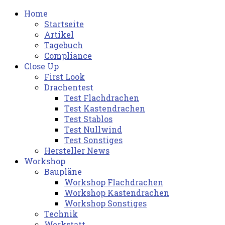
Home
Startseite
Artikel
Tagebuch
Compliance
Close Up
First Look
Drachentest
Test Flachdrachen
Test Kastendrachen
Test Stablos
Test Nullwind
Test Sonstiges
Hersteller News
Workshop
Baupläne
Workshop Flachdrachen
Workshop Kastendrachen
Workshop Sonstiges
Technik
Werkstatt