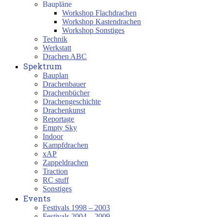
Baupläne
Workshop Flachdrachen
Workshop Kastendrachen
Workshop Sonstiges
Technik
Werkstatt
Drachen ABC
Spektrum
Bauplan
Drachenbauer
Drachenbücher
Drachengeschichte
Drachenkunst
Reportage
Empty Sky
Indoor
Kampfdrachen
xAP
Zappeldrachen
Traction
RC stuff
Sonstiges
Events
Festivals 1998 – 2003
Festivals 2004 – 2009