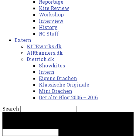
Reportage
Kite Review
Workshop
Interview
History
RC Stuff
Extern
KITEworks.dk
AIRbanners.dk
Dietrich.dk
Showkites
Intern
Eigene Drachen
Klassische Originale
Mini Drachen
Der alte Blog 2006 – 2016
Search
lørdag, 8. august 2026.
Sign in
Welcome! Log into your account
your username