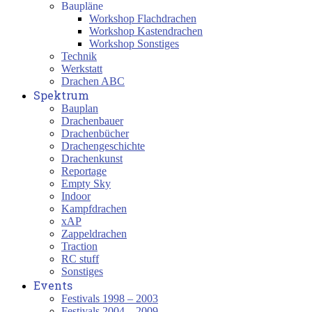
Baupläne
Workshop Flachdrachen
Workshop Kastendrachen
Workshop Sonstiges
Technik
Werkstatt
Drachen ABC
Spektrum
Bauplan
Drachenbauer
Drachenbücher
Drachengeschichte
Drachenkunst
Reportage
Empty Sky
Indoor
Kampfdrachen
xAP
Zappeldrachen
Traction
RC stuff
Sonstiges
Events
Festivals 1998 – 2003
Festivals 2004 – 2009