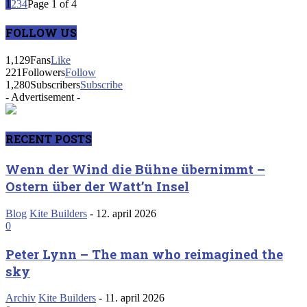
1
2
3
4
Page 1 of 4
FOLLOW US
1,129
Fans
Like
221
Followers
Follow
1,280
Subscribers
Subscribe
- Advertisement -
RECENT POSTS
Wenn der Wind die Bühne übernimmt –
Ostern über der Watt’n Insel
Blog
Kite Builders
-
12. april 2026
0
Peter Lynn – The man who reimagined the
sky
Archiv
Kite Builders
-
11. april 2026