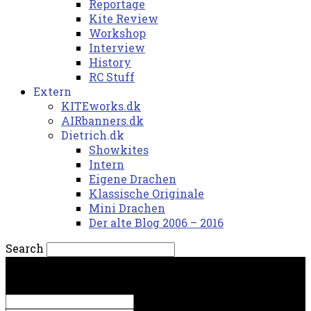
Reportage
Kite Review
Workshop
Interview
History
RC Stuff
Extern
KITEworks.dk
AIRbanners.dk
Dietrich.dk
Showkites
Intern
Eigene Drachen
Klassische Originale
Mini Drachen
Der alte Blog 2006 – 2016
Search
søndag, 9. august 2026.
Sign in
Welcome! Log into your account
your username