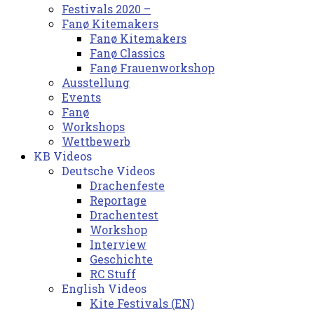
Festivals 2020 –
Fanø Kitemakers
Fanø Kitemakers
Fanø Classics
Fanø Frauenworkshop
Ausstellung
Events
Fanø
Workshops
Wettbewerb
KB Videos
Deutsche Videos
Drachenfeste
Reportage
Drachentest
Workshop
Interview
Geschichte
RC Stuff
English Videos
Kite Festivals (EN)