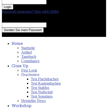
your password
Passwort vergessen? Hier gibts Hilfe!
Passwort Erneuerung
Recover your password
your email
A password will be e-mailed to you.
Home
Startseite
Artikel
Tagebuch
Compliance
Close Up
First Look
Drachentest
Test Flachdrachen
Test Kastendrachen
Test Stablos
Test Nullwind
Test Sonstiges
Hersteller News
Workshop