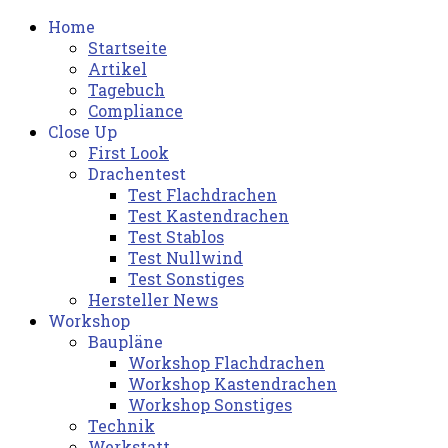
Home
Startseite
Artikel
Tagebuch
Compliance
Close Up
First Look
Drachentest
Test Flachdrachen
Test Kastendrachen
Test Stablos
Test Nullwind
Test Sonstiges
Hersteller News
Workshop
Baupläne
Workshop Flachdrachen
Workshop Kastendrachen
Workshop Sonstiges
Technik
Werkstatt