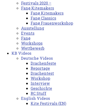
Festivals 2020 –
Fanø Kitemakers
Fanø Kitemakers
Fanø Classics
Fanø Frauenworkshop
Ausstellung
Events
Fanø
Workshops
Wettbewerb
KB Videos
Deutsche Videos
Drachenfeste
Reportage
Drachentest
Workshop
Interview
Geschichte
RC Stuff
English Videos
Kite Festivals (EN)