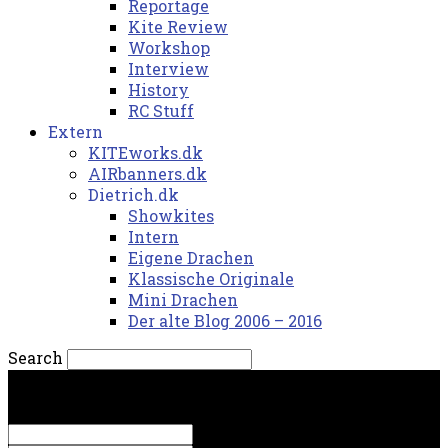
Reportage
Kite Review
Workshop
Interview
History
RC Stuff
Extern
KITEworks.dk
AIRbanners.dk
Dietrich.dk
Showkites
Intern
Eigene Drachen
Klassische Originale
Mini Drachen
Der alte Blog 2006 – 2016
Search
søndag, 9. august 2026.
Sign in
Welcome! Log into your account
your username