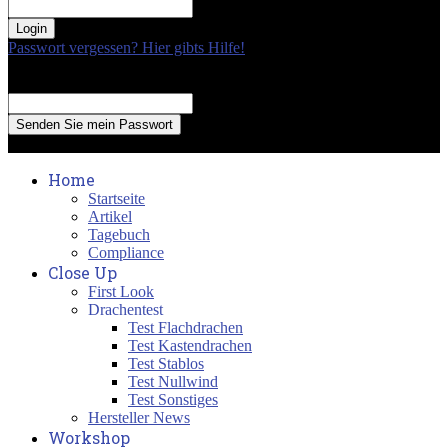
your password
Passwort vergessen? Hier gibts Hilfe!
Passwort Erneuerung
Recover your password
your email
A password will be e-mailed to you.
Home
Startseite
Artikel
Tagebuch
Compliance
Close Up
First Look
Drachentest
Test Flachdrachen
Test Kastendrachen
Test Stablos
Test Nullwind
Test Sonstiges
Hersteller News
Workshop