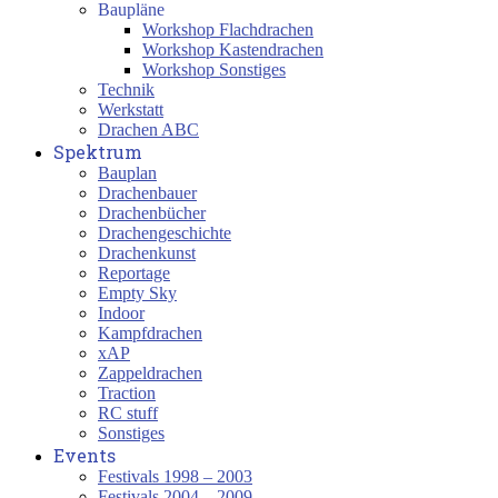
Baupläne
Workshop Flachdrachen
Workshop Kastendrachen
Workshop Sonstiges
Technik
Werkstatt
Drachen ABC
Spektrum
Bauplan
Drachenbauer
Drachenbücher
Drachengeschichte
Drachenkunst
Reportage
Empty Sky
Indoor
Kampfdrachen
xAP
Zappeldrachen
Traction
RC stuff
Sonstiges
Events
Festivals 1998 – 2003
Festivals 2004 – 2009