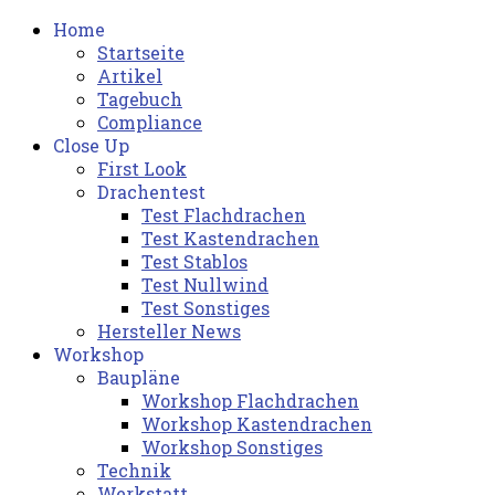
Home
Startseite
Artikel
Tagebuch
Compliance
Close Up
First Look
Drachentest
Test Flachdrachen
Test Kastendrachen
Test Stablos
Test Nullwind
Test Sonstiges
Hersteller News
Workshop
Baupläne
Workshop Flachdrachen
Workshop Kastendrachen
Workshop Sonstiges
Technik
Werkstatt