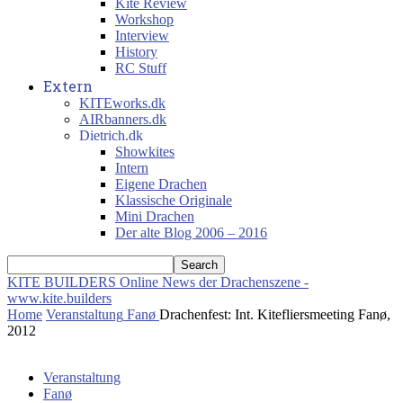
Kite Review
Workshop
Interview
History
RC Stuff
Extern
KITEworks.dk
AIRbanners.dk
Dietrich.dk
Showkites
Intern
Eigene Drachen
Klassische Originale
Mini Drachen
Der alte Blog 2006 – 2016
KITE BUILDERS
Online News der Drachenszene -
www.kite.builders
Home
Veranstaltung
Fanø
Drachenfest: Int. Kitefliersmeeting Fanø,
2012
Veranstaltung
Fanø