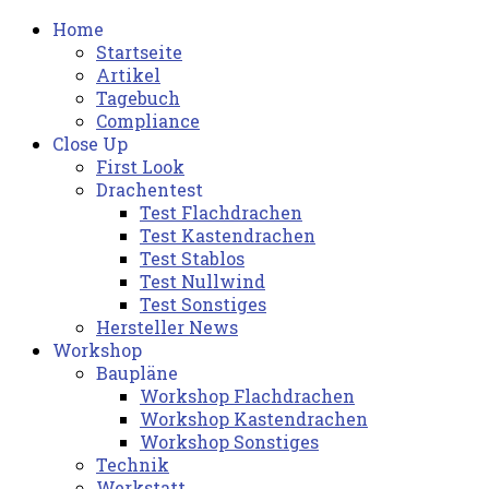
Home
Startseite
Artikel
Tagebuch
Compliance
Close Up
First Look
Drachentest
Test Flachdrachen
Test Kastendrachen
Test Stablos
Test Nullwind
Test Sonstiges
Hersteller News
Workshop
Baupläne
Workshop Flachdrachen
Workshop Kastendrachen
Workshop Sonstiges
Technik
Werkstatt