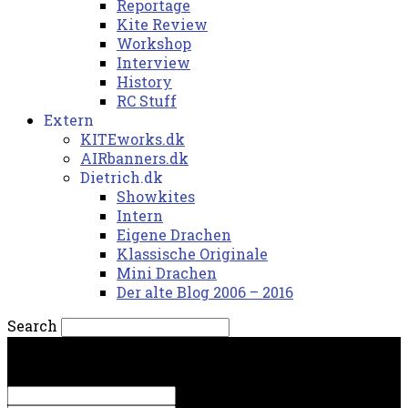
Reportage
Kite Review
Workshop
Interview
History
RC Stuff
Extern
KITEworks.dk
AIRbanners.dk
Dietrich.dk
Showkites
Intern
Eigene Drachen
Klassische Originale
Mini Drachen
Der alte Blog 2006 – 2016
Search
torsdag, 6. august 2026.
Sign in
Welcome! Log into your account
your username