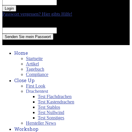
your password
Passwort vergessen? Hier gibts Hilfe!
Passwort Erneuerung
Recover your password
your email
A password will be e-mailed to you.
Home
Startseite
Artikel
Tagebuch
Compliance
Close Up
First Look
Drachentest
Test Flachdrachen
Test Kastendrachen
Test Stablos
Test Nullwind
Test Sonstiges
Hersteller News
Workshop