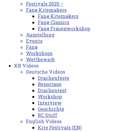
Festivals 2020 –
Fanø Kitemakers
Fanø Kitemakers
Fanø Classics
Fanø Frauenworkshop
Ausstellung
Events
Fanø
Workshops
Wettbewerb
KB Videos
Deutsche Videos
Drachenfeste
Reportage
Drachentest
Workshop
Interview
Geschichte
RC Stuff
English Videos
Kite Festivals (EN)