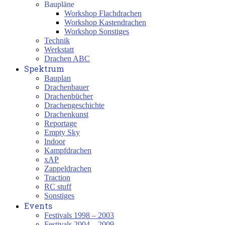
Baupläne
Workshop Flachdrachen
Workshop Kastendrachen
Workshop Sonstiges
Technik
Werkstatt
Drachen ABC
Spektrum
Bauplan
Drachenbauer
Drachenbücher
Drachengeschichte
Drachenkunst
Reportage
Empty Sky
Indoor
Kampfdrachen
xAP
Zappeldrachen
Traction
RC stuff
Sonstiges
Events
Festivals 1998 – 2003
Festivals 2004 – 2009