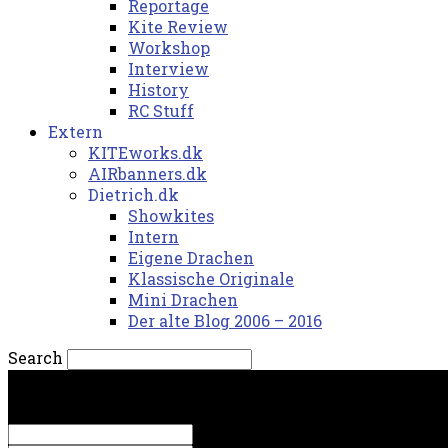
Reportage
Kite Review
Workshop
Interview
History
RC Stuff
Extern
KITEworks.dk
AIRbanners.dk
Dietrich.dk
Showkites
Intern
Eigene Drachen
Klassische Originale
Mini Drachen
Der alte Blog 2006 – 2016
Search
lørdag, 8. august 2026.
Sign in
Welcome! Log into your account
your username