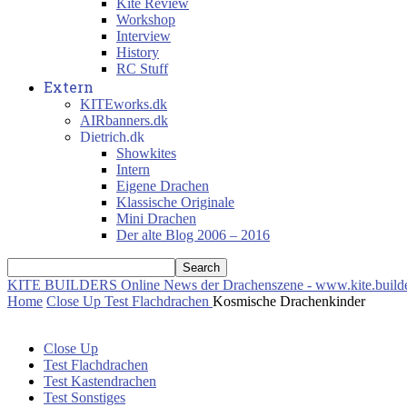
Kite Review
Workshop
Interview
History
RC Stuff
Extern
KITEworks.dk
AIRbanners.dk
Dietrich.dk
Showkites
Intern
Eigene Drachen
Klassische Originale
Mini Drachen
Der alte Blog 2006 – 2016
KITE BUILDERS
Online News der Drachenszene - www.kite.build
Home
Close Up
Test Flachdrachen
Kosmische Drachenkinder
Close Up
Test Flachdrachen
Test Kastendrachen
Test Sonstiges