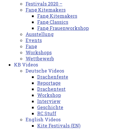
Festivals 2020 –
Fanø Kitemakers
Fanø Kitemakers
Fanø Classics
Fanø Frauenworkshop
Ausstellung
Events
Fanø
Workshops
Wettbewerb
KB Videos
Deutsche Videos
Drachenfeste
Reportage
Drachentest
Workshop
Interview
Geschichte
RC Stuff
English Videos
Kite Festivals (EN)