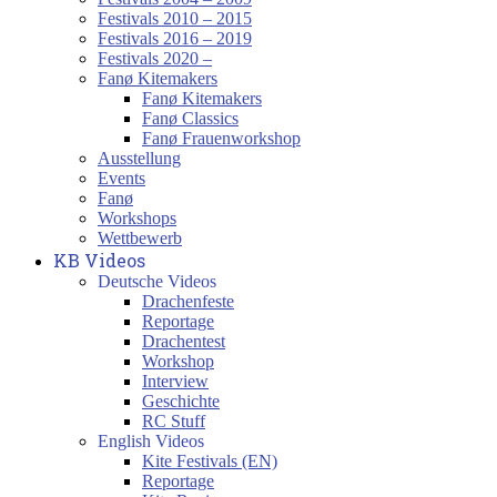
Festivals 2010 – 2015
Festivals 2016 – 2019
Festivals 2020 –
Fanø Kitemakers
Fanø Kitemakers
Fanø Classics
Fanø Frauenworkshop
Ausstellung
Events
Fanø
Workshops
Wettbewerb
KB Videos
Deutsche Videos
Drachenfeste
Reportage
Drachentest
Workshop
Interview
Geschichte
RC Stuff
English Videos
Kite Festivals (EN)
Reportage