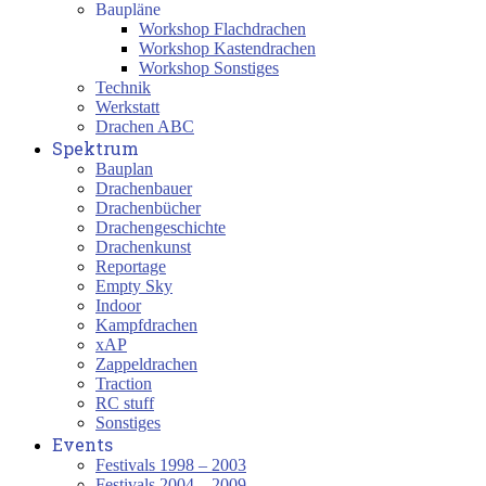
Baupläne
Workshop Flachdrachen
Workshop Kastendrachen
Workshop Sonstiges
Technik
Werkstatt
Drachen ABC
Spektrum
Bauplan
Drachenbauer
Drachenbücher
Drachengeschichte
Drachenkunst
Reportage
Empty Sky
Indoor
Kampfdrachen
xAP
Zappeldrachen
Traction
RC stuff
Sonstiges
Events
Festivals 1998 – 2003
Festivals 2004 – 2009