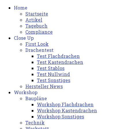
Home
Startseite
Artikel
Tagebuch
Compliance
Close Up
First Look
Drachentest
Test Flachdrachen
Test Kastendrachen
Test Stablos
Test Nullwind
Test Sonstiges
Hersteller News
Workshop
Baupläne
Workshop Flachdrachen
Workshop Kastendrachen
Workshop Sonstiges
Technik
Werkstatt