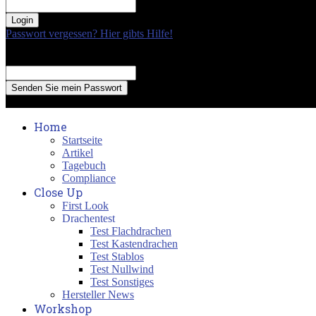
your password
Passwort vergessen? Hier gibts Hilfe!
Passwort Erneuerung
Recover your password
your email
A password will be e-mailed to you.
Home
Startseite
Artikel
Tagebuch
Compliance
Close Up
First Look
Drachentest
Test Flachdrachen
Test Kastendrachen
Test Stablos
Test Nullwind
Test Sonstiges
Hersteller News
Workshop