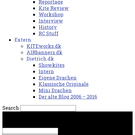
Reportage
Kite Review
Workshop
Interview
History
RC Stuff
Extern
KITEworks.dk
AIRbanners.dk
Dietrich.dk
Showkites
Intern
Eigene Drachen
Klassische Originale
Mini Drachen
Der alte Blog 2006 – 2016
Search
fredag, 7. august 2026.
Sign in
Welcome! Log into your account
your username