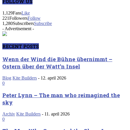
FOLLOW US
1,129
Fans
Like
221
Followers
Follow
1,280
Subscribers
Subscribe
- Advertisement -
RECENT POSTS
Wenn der Wind die Bühne übernimmt –
Ostern über der Watt’n Insel
Blog
Kite Builders
-
12. april 2026
0
Peter Lynn – The man who reimagined the
sky
Archiv
Kite Builders
-
11. april 2026
0