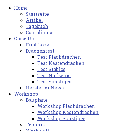
Home
Startseite
Artikel
Tagebuch
Compliance
Close Up
First Look
Drachentest
Test Flachdrachen
Test Kastendrachen
Test Stablos
Test Nullwind
Test Sonstiges
Hersteller News
Workshop
Baupläne
Workshop Flachdrachen
Workshop Kastendrachen
Workshop Sonstiges
Technik
Werkstatt