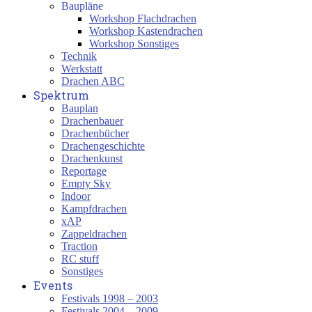
Baupläne
Workshop Flachdrachen
Workshop Kastendrachen
Workshop Sonstiges
Technik
Werkstatt
Drachen ABC
Spektrum
Bauplan
Drachenbauer
Drachenbücher
Drachengeschichte
Drachenkunst
Reportage
Empty Sky
Indoor
Kampfdrachen
xAP
Zappeldrachen
Traction
RC stuff
Sonstiges
Events
Festivals 1998 – 2003
Festivals 2004 – 2009