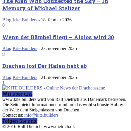
The Man Who Connected the Sky – In
Memory of Michael Steltzer
Blog
Kite Builders
-
18. februar 2026
0
Wenn der Bämbel fliegt – Aiolos wird 30
Blog
Kite Builders
-
23. november 2025
0
Drachen los! Der Hafen hebt ab
Blog
Kite Builders
-
21. november 2025
1
Wir über uns
www.kite.builders wird von Ralf Dietrich aus Dänemark betrieben.
Die Seite bietet Informationen rund um das wohl schönste Hobby
der Welt: dem Steigenlassen von Drachen.
Contact us:
info@kite.builders
Folgen Sie uns!
© 2016 Ralf Dietrich, www.dietrich.dk