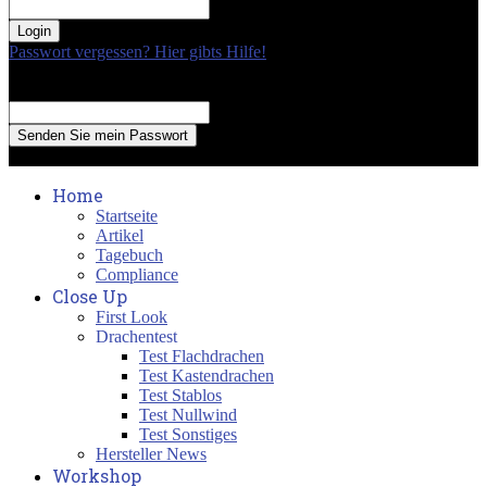
your password
Passwort vergessen? Hier gibts Hilfe!
Passwort Erneuerung
Recover your password
your email
A password will be e-mailed to you.
Home
Startseite
Artikel
Tagebuch
Compliance
Close Up
First Look
Drachentest
Test Flachdrachen
Test Kastendrachen
Test Stablos
Test Nullwind
Test Sonstiges
Hersteller News
Workshop