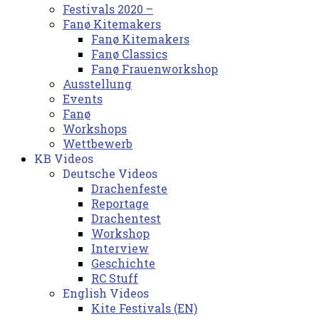
Festivals 2020 –
Fanø Kitemakers
Fanø Kitemakers
Fanø Classics
Fanø Frauenworkshop
Ausstellung
Events
Fanø
Workshops
Wettbewerb
KB Videos
Deutsche Videos
Drachenfeste
Reportage
Drachentest
Workshop
Interview
Geschichte
RC Stuff
English Videos
Kite Festivals (EN)