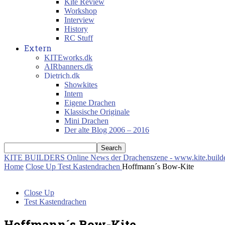
Kite Review
Workshop
Interview
History
RC Stuff
Extern
KITEworks.dk
AIRbanners.dk
Dietrich.dk
Showkites
Intern
Eigene Drachen
Klassische Originale
Mini Drachen
Der alte Blog 2006 – 2016
KITE BUILDERS
Online News der Drachenszene - www.kite.build
Home
Close Up
Test Kastendrachen
Hoffmann´s Bow-Kite
Close Up
Test Kastendrachen
Hoffmann´s Bow-Kite