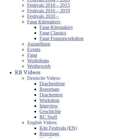
Festivals 2010 – 2015
Festivals 2016 – 2019
Festivals 2020 –
Fanø Kitemakers
Fanø Kitemakers
Fanø Classics
Fanø Frauenworkshop
Ausstellung
Events
Fanø
Workshops
Wettbewerb
KB Videos
Deutsche Videos
Drachenfeste
Reportage
Drachentest
Workshop
Interview
Geschichte
RC Stuff
English Videos
Kite Festivals (EN)
Reportage