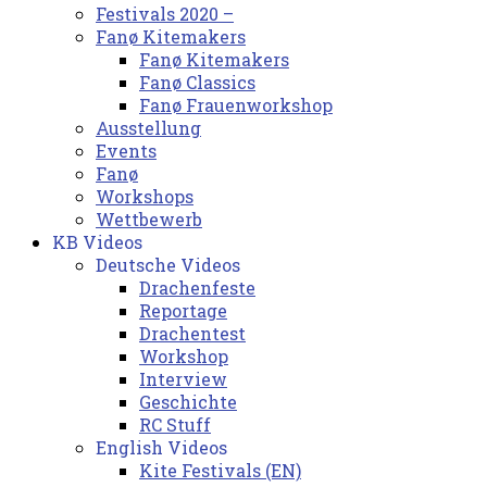
Festivals 2020 –
Fanø Kitemakers
Fanø Kitemakers
Fanø Classics
Fanø Frauenworkshop
Ausstellung
Events
Fanø
Workshops
Wettbewerb
KB Videos
Deutsche Videos
Drachenfeste
Reportage
Drachentest
Workshop
Interview
Geschichte
RC Stuff
English Videos
Kite Festivals (EN)