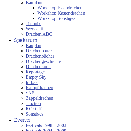
Baupläne
Workshop Flachdrachen
Workshop Kastendrachen
Workshop Sonstiges
Technik
Werkstatt
Drachen ABC
Spektrum
Bauplan
Drachenbauer
Drachenbücher
Drachengeschichte
Drachenkunst
Reportage
Empty Sky
Indoor
Kampfdrachen
xAP
Zappeldrachen
Traction
RC stuff
Sonstiges
Events
Festivals 1998 – 2003
Festivals 2004 – 2009