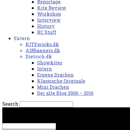
Reportage
Kite Review
Workshop
Interview
History
RC Stuff
Extern
KITEworks.dk
AIRbanners.dk
Dietrich.dk
Showkites
Intern
Eigene Drachen
Klassische Originale
Mini Drachen
Der alte Blog 2006 – 2016
Search
lørdag, 8. august 2026.
Sign in
Welcome! Log into your account
your username