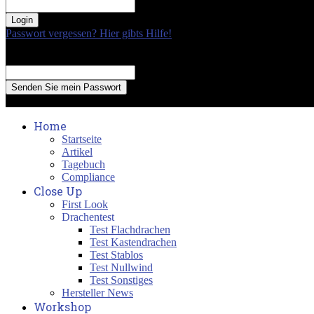
your password
Passwort vergessen? Hier gibts Hilfe!
Passwort Erneuerung
Recover your password
your email
A password will be e-mailed to you.
Home
Startseite
Artikel
Tagebuch
Compliance
Close Up
First Look
Drachentest
Test Flachdrachen
Test Kastendrachen
Test Stablos
Test Nullwind
Test Sonstiges
Hersteller News
Workshop