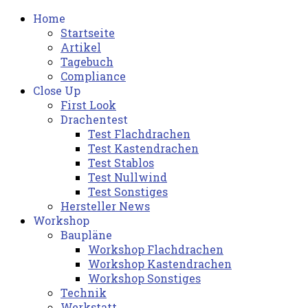
Home
Startseite
Artikel
Tagebuch
Compliance
Close Up
First Look
Drachentest
Test Flachdrachen
Test Kastendrachen
Test Stablos
Test Nullwind
Test Sonstiges
Hersteller News
Workshop
Baupläne
Workshop Flachdrachen
Workshop Kastendrachen
Workshop Sonstiges
Technik
Werkstatt