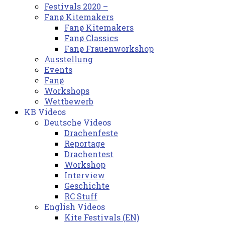
Festivals 2020 –
Fanø Kitemakers
Fanø Kitemakers
Fanø Classics
Fanø Frauenworkshop
Ausstellung
Events
Fanø
Workshops
Wettbewerb
KB Videos
Deutsche Videos
Drachenfeste
Reportage
Drachentest
Workshop
Interview
Geschichte
RC Stuff
English Videos
Kite Festivals (EN)