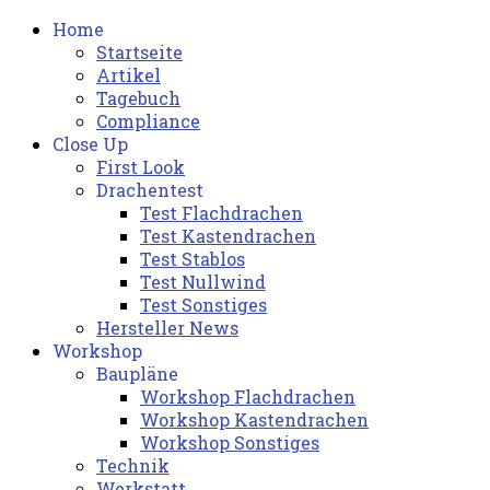
Home
Startseite
Artikel
Tagebuch
Compliance
Close Up
First Look
Drachentest
Test Flachdrachen
Test Kastendrachen
Test Stablos
Test Nullwind
Test Sonstiges
Hersteller News
Workshop
Baupläne
Workshop Flachdrachen
Workshop Kastendrachen
Workshop Sonstiges
Technik
Werkstatt