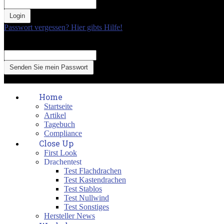
your password
Passwort vergessen? Hier gibts Hilfe!
Passwort Erneuerung
Recover your password
your email
A password will be e-mailed to you.
Home
Startseite
Artikel
Tagebuch
Compliance
Close Up
First Look
Drachentest
Test Flachdrachen
Test Kastendrachen
Test Stablos
Test Nullwind
Test Sonstiges
Hersteller News