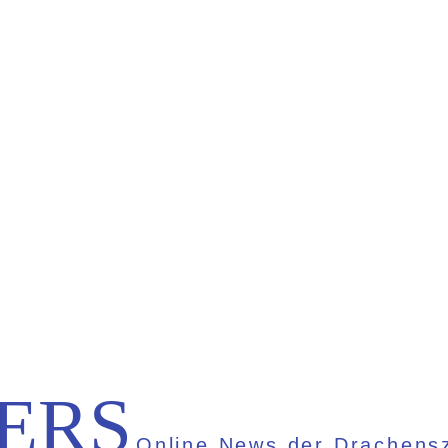
ERS
Online News der Drachensz