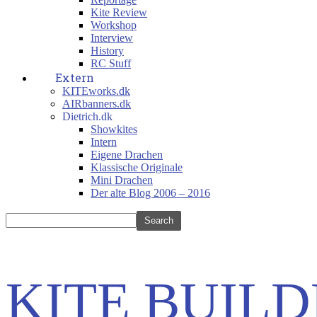
Kite Review
Workshop
Interview
History
RC Stuff
Extern
KITEworks.dk
AIRbanners.dk
Dietrich.dk
Showkites
Intern
Eigene Drachen
Klassische Originale
Mini Drachen
Der alte Blog 2006 – 2016
KITE BUILD