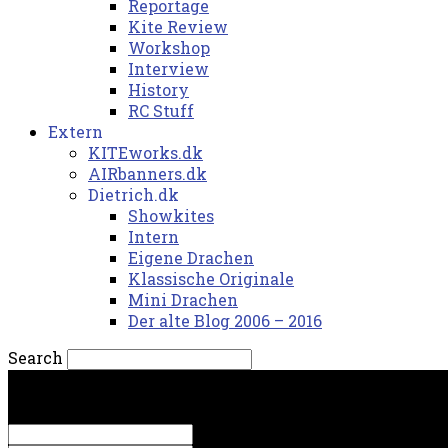
Reportage
Kite Review
Workshop
Interview
History
RC Stuff
Extern
KITEworks.dk
AIRbanners.dk
Dietrich.dk
Showkites
Intern
Eigene Drachen
Klassische Originale
Mini Drachen
Der alte Blog 2006 – 2016
Search
torsdag, 6. august 2026.
Sign in
Welcome! Log into your account
your username