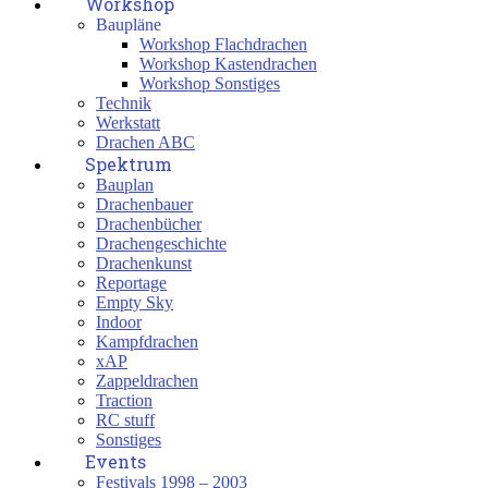
Workshop
Baupläne
Workshop Flachdrachen
Workshop Kastendrachen
Workshop Sonstiges
Technik
Werkstatt
Drachen ABC
Spektrum
Bauplan
Drachenbauer
Drachenbücher
Drachengeschichte
Drachenkunst
Reportage
Empty Sky
Indoor
Kampfdrachen
xAP
Zappeldrachen
Traction
RC stuff
Sonstiges
Events
Festivals 1998 – 2003