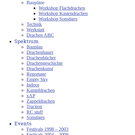
Baupläne
Workshop Flachdrachen
Workshop Kastendrachen
Workshop Sonstiges
Technik
Werkstatt
Drachen ABC
Spektrum
Bauplan
Drachenbauer
Drachenbücher
Drachengeschichte
Drachenkunst
Reportage
Empty Sky
Indoor
Kampfdrachen
xAP
Zappeldrachen
Traction
RC stuff
Sonstiges
Events
Festivals 1998 – 2003
Festivals 2004 – 2009