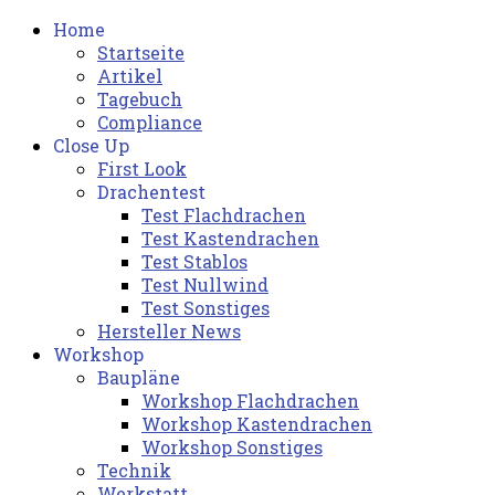
Home
Startseite
Artikel
Tagebuch
Compliance
Close Up
First Look
Drachentest
Test Flachdrachen
Test Kastendrachen
Test Stablos
Test Nullwind
Test Sonstiges
Hersteller News
Workshop
Baupläne
Workshop Flachdrachen
Workshop Kastendrachen
Workshop Sonstiges
Technik
Werkstatt