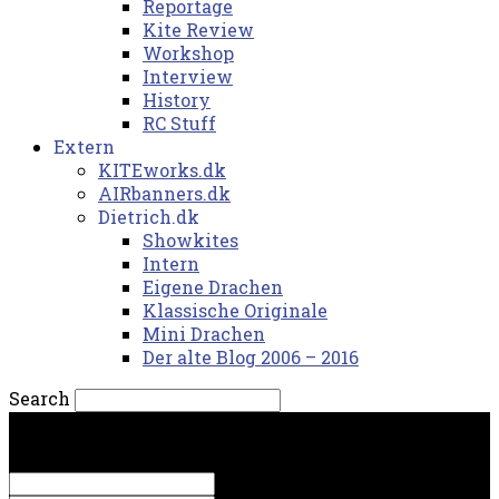
Reportage
Kite Review
Workshop
Interview
History
RC Stuff
Extern
KITEworks.dk
AIRbanners.dk
Dietrich.dk
Showkites
Intern
Eigene Drachen
Klassische Originale
Mini Drachen
Der alte Blog 2006 – 2016
Search
fredag, 7. august 2026.
Sign in
Welcome! Log into your account
your username