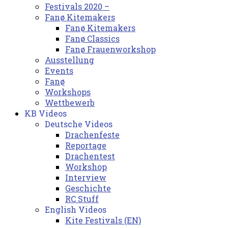
Festivals 2020 –
Fanø Kitemakers
Fanø Kitemakers
Fanø Classics
Fanø Frauenworkshop
Ausstellung
Events
Fanø
Workshops
Wettbewerb
KB Videos
Deutsche Videos
Drachenfeste
Reportage
Drachentest
Workshop
Interview
Geschichte
RC Stuff
English Videos
Kite Festivals (EN)