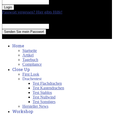
your password
Passwort vergessen? Hier gibts Hilfe!
Passwort Erneuerung
Recover your password
your email
A password will be e-mailed to you.
Home
Startseite
Artikel
Tagebuch
Compliance
Close Up
First Look
Drachentest
Test Flachdrachen
Test Kastendrachen
Test Stablos
Test Nullwind
Test Sonstiges
Hersteller News
Workshop