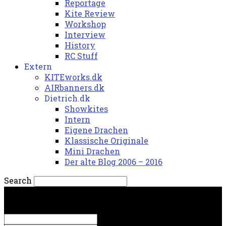
Reportage
Kite Review
Workshop
Interview
History
RC Stuff
Extern
KITEworks.dk
AIRbanners.dk
Dietrich.dk
Showkites
Intern
Eigene Drachen
Klassische Originale
Mini Drachen
Der alte Blog 2006 – 2016
Search
lørdag, 8. august 2026.
Sign in
Welcome! Log into your account
your username