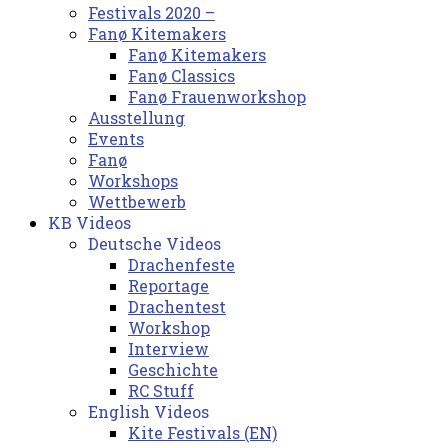
Festivals 2020 –
Fanø Kitemakers
Fanø Kitemakers
Fanø Classics
Fanø Frauenworkshop
Ausstellung
Events
Fanø
Workshops
Wettbewerb
KB Videos
Deutsche Videos
Drachenfeste
Reportage
Drachentest
Workshop
Interview
Geschichte
RC Stuff
English Videos
Kite Festivals (EN)