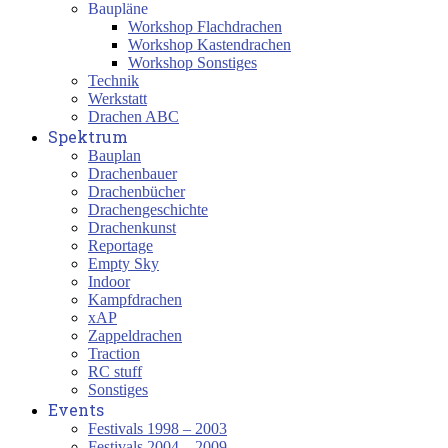
Baupläne
Workshop Flachdrachen
Workshop Kastendrachen
Workshop Sonstiges
Technik
Werkstatt
Drachen ABC
Spektrum
Bauplan
Drachenbauer
Drachenbücher
Drachengeschichte
Drachenkunst
Reportage
Empty Sky
Indoor
Kampfdrachen
xAP
Zappeldrachen
Traction
RC stuff
Sonstiges
Events
Festivals 1998 – 2003
Festivals 2004 – 2009