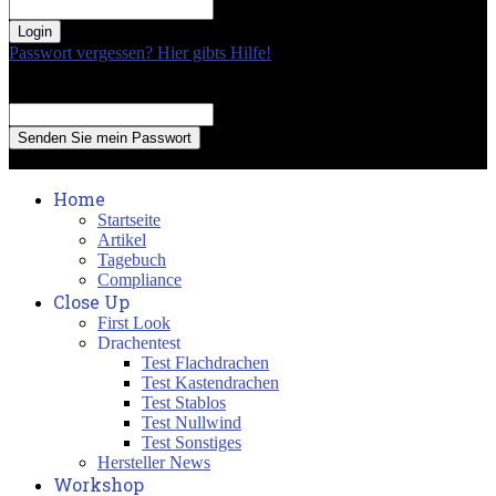
your password
Passwort vergessen? Hier gibts Hilfe!
Passwort Erneuerung
Recover your password
your email
A password will be e-mailed to you.
Home
Startseite
Artikel
Tagebuch
Compliance
Close Up
First Look
Drachentest
Test Flachdrachen
Test Kastendrachen
Test Stablos
Test Nullwind
Test Sonstiges
Hersteller News
Workshop