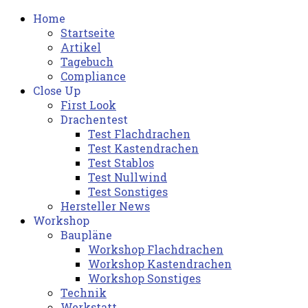
Home
Startseite
Artikel
Tagebuch
Compliance
Close Up
First Look
Drachentest
Test Flachdrachen
Test Kastendrachen
Test Stablos
Test Nullwind
Test Sonstiges
Hersteller News
Workshop
Baupläne
Workshop Flachdrachen
Workshop Kastendrachen
Workshop Sonstiges
Technik
Werkstatt