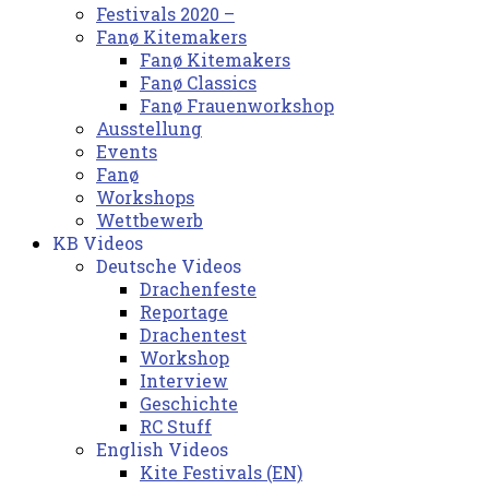
Festivals 2020 –
Fanø Kitemakers
Fanø Kitemakers
Fanø Classics
Fanø Frauenworkshop
Ausstellung
Events
Fanø
Workshops
Wettbewerb
KB Videos
Deutsche Videos
Drachenfeste
Reportage
Drachentest
Workshop
Interview
Geschichte
RC Stuff
English Videos
Kite Festivals (EN)