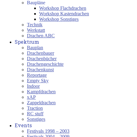
Baupläne
Workshop Flachdrachen
Workshop Kastendrachen
Workshop Sonstiges
Technik
Werkstatt
Drachen ABC
Spektrum
Bauplan
Drachenbauer
Drachenbücher
Drachengeschichte
Drachenkunst
Reportage
Empty Sky
Indoor
Kampfdrachen
xAP
Zappeldrachen
Traction
RC stuff
Sonstiges
Events
Festivals 1998 – 2003
Festivals 2004 – 2009