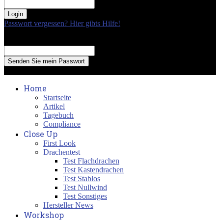
your password
Passwort vergessen? Hier gibts Hilfe!
Passwort Erneuerung
Recover your password
your email
A password will be e-mailed to you.
Home
Startseite
Artikel
Tagebuch
Compliance
Close Up
First Look
Drachentest
Test Flachdrachen
Test Kastendrachen
Test Stablos
Test Nullwind
Test Sonstiges
Hersteller News
Workshop