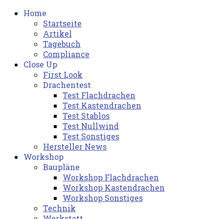
Home
Startseite
Artikel
Tagebuch
Compliance
Close Up
First Look
Drachentest
Test Flachdrachen
Test Kastendrachen
Test Stablos
Test Nullwind
Test Sonstiges
Hersteller News
Workshop
Baupläne
Workshop Flachdrachen
Workshop Kastendrachen
Workshop Sonstiges
Technik
Werkstatt