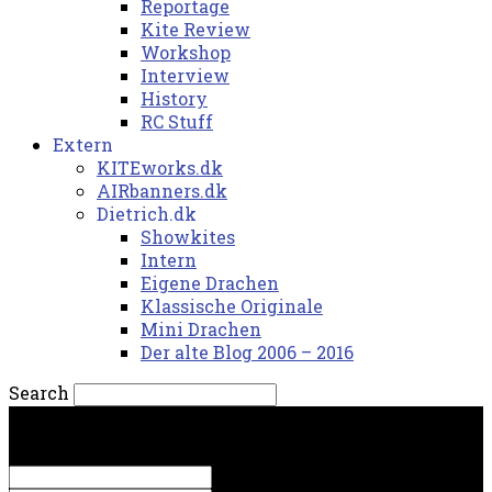
Reportage
Kite Review
Workshop
Interview
History
RC Stuff
Extern
KITEworks.dk
AIRbanners.dk
Dietrich.dk
Showkites
Intern
Eigene Drachen
Klassische Originale
Mini Drachen
Der alte Blog 2006 – 2016
Search
fredag, 7. august 2026.
Sign in
Welcome! Log into your account
your username