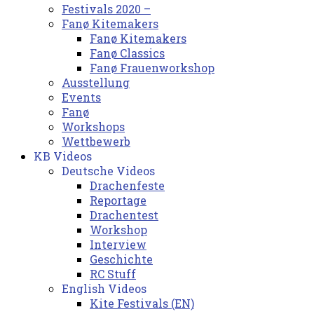
Festivals 2020 –
Fanø Kitemakers
Fanø Kitemakers
Fanø Classics
Fanø Frauenworkshop
Ausstellung
Events
Fanø
Workshops
Wettbewerb
KB Videos
Deutsche Videos
Drachenfeste
Reportage
Drachentest
Workshop
Interview
Geschichte
RC Stuff
English Videos
Kite Festivals (EN)