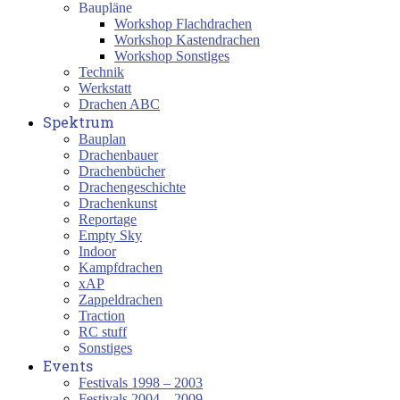
Baupläne
Workshop Flachdrachen
Workshop Kastendrachen
Workshop Sonstiges
Technik
Werkstatt
Drachen ABC
Spektrum
Bauplan
Drachenbauer
Drachenbücher
Drachengeschichte
Drachenkunst
Reportage
Empty Sky
Indoor
Kampfdrachen
xAP
Zappeldrachen
Traction
RC stuff
Sonstiges
Events
Festivals 1998 – 2003
Festivals 2004 – 2009