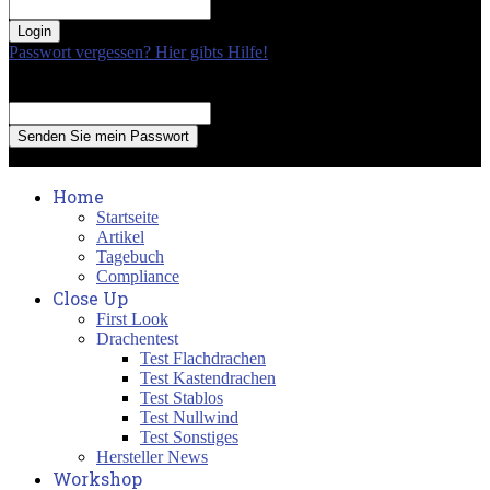
your password
Passwort vergessen? Hier gibts Hilfe!
Passwort Erneuerung
Recover your password
your email
A password will be e-mailed to you.
Home
Startseite
Artikel
Tagebuch
Compliance
Close Up
First Look
Drachentest
Test Flachdrachen
Test Kastendrachen
Test Stablos
Test Nullwind
Test Sonstiges
Hersteller News
Workshop