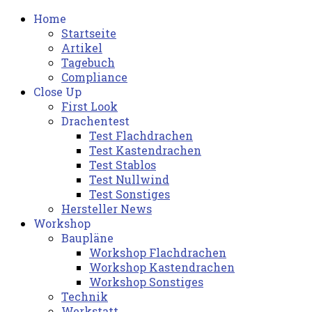
Home
Startseite
Artikel
Tagebuch
Compliance
Close Up
First Look
Drachentest
Test Flachdrachen
Test Kastendrachen
Test Stablos
Test Nullwind
Test Sonstiges
Hersteller News
Workshop
Baupläne
Workshop Flachdrachen
Workshop Kastendrachen
Workshop Sonstiges
Technik
Werkstatt