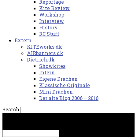
Reportage
Kite Review
Workshop
Interview
History
RC Stuff
Extern
KITEworks.dk
AIRbanners.dk
Dietrich.dk
Showkites
Intern
Eigene Drachen
Klassische Originale
Mini Drachen
Der alte Blog 2006 – 2016
Search
lørdag, 8. august 2026.
Sign in
Welcome! Log into your account
your username