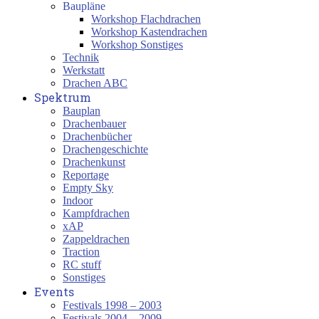
Baupläne
Workshop Flachdrachen
Workshop Kastendrachen
Workshop Sonstiges
Technik
Werkstatt
Drachen ABC
Spektrum
Bauplan
Drachenbauer
Drachenbücher
Drachengeschichte
Drachenkunst
Reportage
Empty Sky
Indoor
Kampfdrachen
xAP
Zappeldrachen
Traction
RC stuff
Sonstiges
Events
Festivals 1998 – 2003
Festivals 2004 – 2009