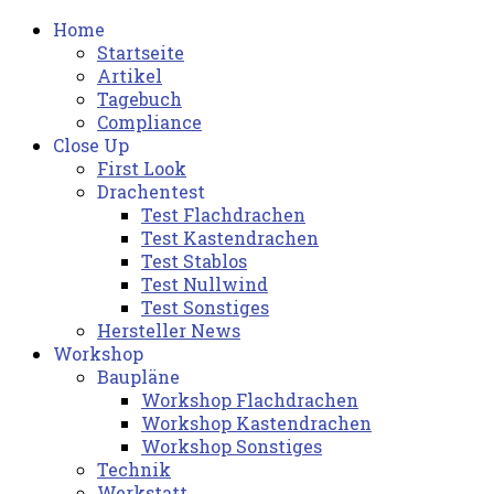
Home
Startseite
Artikel
Tagebuch
Compliance
Close Up
First Look
Drachentest
Test Flachdrachen
Test Kastendrachen
Test Stablos
Test Nullwind
Test Sonstiges
Hersteller News
Workshop
Baupläne
Workshop Flachdrachen
Workshop Kastendrachen
Workshop Sonstiges
Technik
Werkstatt