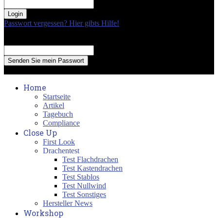
your password
Passwort vergessen? Hier gibts Hilfe!
Passwort Erneuerung
Recover your password
your email
A password will be e-mailed to you.
Home
Startseite
Artikel
Tagebuch
Compliance
Close Up
First Look
Drachentest
Test Flachdrachen
Test Kastendrachen
Test Stablos
Test Nullwind
Test Sonstiges
Hersteller News
Workshop