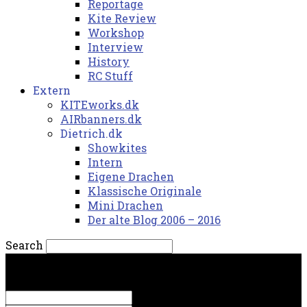
Reportage
Kite Review
Workshop
Interview
History
RC Stuff
Extern
KITEworks.dk
AIRbanners.dk
Dietrich.dk
Showkites
Intern
Eigene Drachen
Klassische Originale
Mini Drachen
Der alte Blog 2006 – 2016
Search
lørdag, 8. august 2026.
Sign in
Welcome! Log into your account
your username