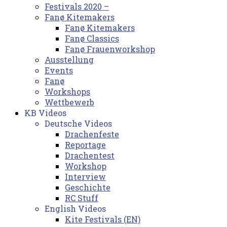
Festivals 2020 –
Fanø Kitemakers
Fanø Kitemakers
Fanø Classics
Fanø Frauenworkshop
Ausstellung
Events
Fanø
Workshops
Wettbewerb
KB Videos
Deutsche Videos
Drachenfeste
Reportage
Drachentest
Workshop
Interview
Geschichte
RC Stuff
English Videos
Kite Festivals (EN)