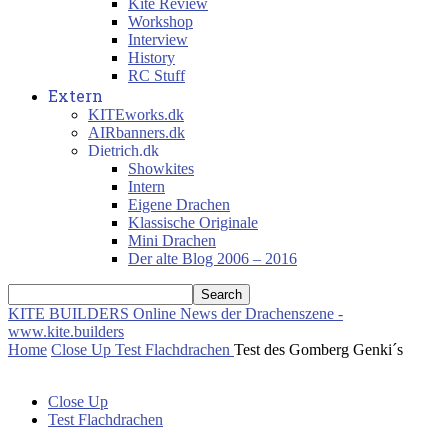
Kite Review
Workshop
Interview
History
RC Stuff
Extern
KITEworks.dk
AIRbanners.dk
Dietrich.dk
Showkites
Intern
Eigene Drachen
Klassische Originale
Mini Drachen
Der alte Blog 2006 – 2016
KITE BUILDERS
Online News der Drachenszene -
www.kite.builders
Home
Close Up
Test Flachdrachen
Test des Gomberg Genki´s
Close Up
Test Flachdrachen