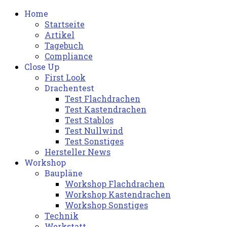
Home
Startseite
Artikel
Tagebuch
Compliance
Close Up
First Look
Drachentest
Test Flachdrachen
Test Kastendrachen
Test Stablos
Test Nullwind
Test Sonstiges
Hersteller News
Workshop
Baupläne
Workshop Flachdrachen
Workshop Kastendrachen
Workshop Sonstiges
Technik
Werkstatt