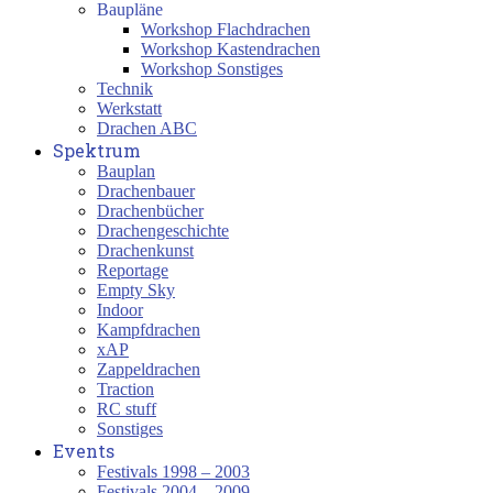
Baupläne
Workshop Flachdrachen
Workshop Kastendrachen
Workshop Sonstiges
Technik
Werkstatt
Drachen ABC
Spektrum
Bauplan
Drachenbauer
Drachenbücher
Drachengeschichte
Drachenkunst
Reportage
Empty Sky
Indoor
Kampfdrachen
xAP
Zappeldrachen
Traction
RC stuff
Sonstiges
Events
Festivals 1998 – 2003
Festivals 2004 – 2009