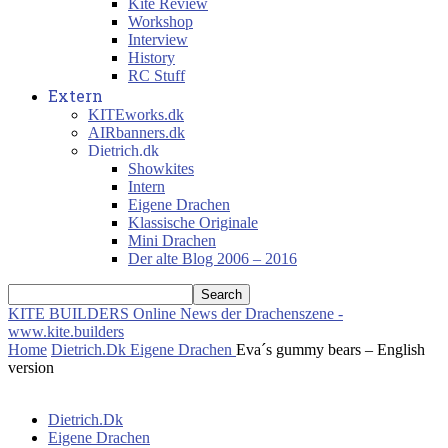
Kite Review
Workshop
Interview
History
RC Stuff
Extern
KITEworks.dk
AIRbanners.dk
Dietrich.dk
Showkites
Intern
Eigene Drachen
Klassische Originale
Mini Drachen
Der alte Blog 2006 – 2016
KITE BUILDERS
Online News der Drachenszene -
www.kite.builders
Home
Dietrich.Dk
Eigene Drachen
Eva´s gummy bears – English
version
Dietrich.Dk
Eigene Drachen