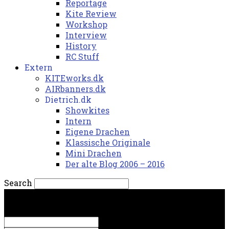
Reportage
Kite Review
Workshop
Interview
History
RC Stuff
Extern
KITEworks.dk
AIRbanners.dk
Dietrich.dk
Showkites
Intern
Eigene Drachen
Klassische Originale
Mini Drachen
Der alte Blog 2006 – 2016
Search
lørdag, 8. august 2026.
Sign in
Welcome! Log into your account
your username