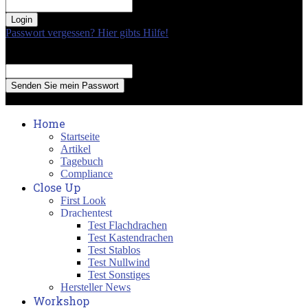
your password
Passwort vergessen? Hier gibts Hilfe!
Passwort Erneuerung
Recover your password
your email
A password will be e-mailed to you.
Home
Startseite
Artikel
Tagebuch
Compliance
Close Up
First Look
Drachentest
Test Flachdrachen
Test Kastendrachen
Test Stablos
Test Nullwind
Test Sonstiges
Hersteller News
Workshop