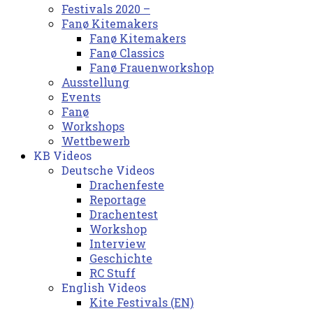
Festivals 2020 –
Fanø Kitemakers
Fanø Kitemakers
Fanø Classics
Fanø Frauenworkshop
Ausstellung
Events
Fanø
Workshops
Wettbewerb
KB Videos
Deutsche Videos
Drachenfeste
Reportage
Drachentest
Workshop
Interview
Geschichte
RC Stuff
English Videos
Kite Festivals (EN)