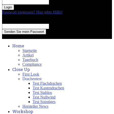
your password
Passwort vergessen? Hier gibts Hilfe!
Passwort Erneuerung
Recover your password
your email
A password will be e-mailed to you.
Home
Startseite
Artikel
Tagebuch
Compliance
Close Up
First Look
Drachentest
Test Flachdrachen
Test Kastendrachen
Test Stablos
Test Nullwind
Test Sonstiges
Hersteller News
Workshop