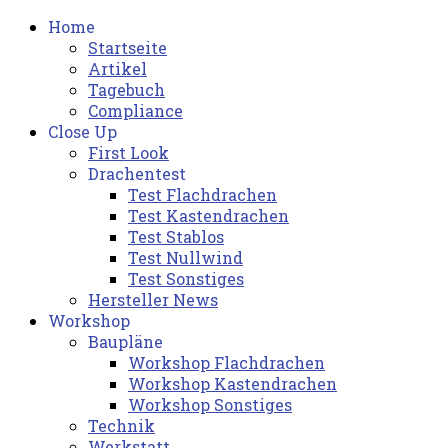
Home
Startseite
Artikel
Tagebuch
Compliance
Close Up
First Look
Drachentest
Test Flachdrachen
Test Kastendrachen
Test Stablos
Test Nullwind
Test Sonstiges
Hersteller News
Workshop
Baupläne
Workshop Flachdrachen
Workshop Kastendrachen
Workshop Sonstiges
Technik
Werkstatt