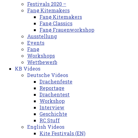
Festivals 2020 –
Fanø Kitemakers
Fanø Kitemakers
Fanø Classics
Fanø Frauenworkshop
Ausstellung
Events
Fanø
Workshops
Wettbewerb
KB Videos
Deutsche Videos
Drachenfeste
Reportage
Drachentest
Workshop
Interview
Geschichte
RC Stuff
English Videos
Kite Festivals (EN)