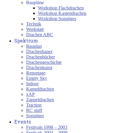
Baupläne
Workshop Flachdrachen
Workshop Kastendrachen
Workshop Sonstiges
Technik
Werkstatt
Drachen ABC
Spektrum
Bauplan
Drachenbauer
Drachenbücher
Drachengeschichte
Drachenkunst
Reportage
Empty Sky
Indoor
Kampfdrachen
xAP
Zappeldrachen
Traction
RC stuff
Sonstiges
Events
Festivals 1998 – 2003
Festivals 2004 – 2009