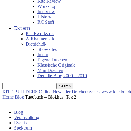
Kite Review
Workshop
Interview
History
RC Stuff
Extern
KITEworks.dk
AIRbanners.dk
Dietrich.dk
Showkites
Intern
Eigene Drachen
Klassische Originale
Mini Drachen
Der alte Blog 2006 – 2016
KITE BUILDERS
Online News der Drachenszene - www.kite.build
Home
Blog
Tagebuch – Blokhus, Tag 2
Blog
Veranstaltung
Events
Spektrum