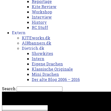
Reportage
Kite Review
Workshop
Interview
History
RC Stuff
Extern
KITEworks.dk
AIRbanners.dk
Dietrich.dk
Showkites
Intern
Eigene Drachen
Klassische Originale
Mini Drachen
Der alte Blog 2006 – 2016
Search
fredag, 7. august 2026.
Sign in
Welcome! Log into your account
your username