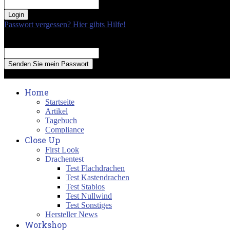
your password
Passwort vergessen? Hier gibts Hilfe!
Passwort Erneuerung
Recover your password
your email
A password will be e-mailed to you.
Home
Startseite
Artikel
Tagebuch
Compliance
Close Up
First Look
Drachentest
Test Flachdrachen
Test Kastendrachen
Test Stablos
Test Nullwind
Test Sonstiges
Hersteller News
Workshop