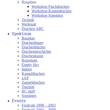
Baupläne
Workshop Flachdrachen
Workshop Kastendrachen
Workshop Sonstiges
Technik
Werkstatt
Drachen ABC
Spektrum
Bauplan
Drachenbauer
Drachenbücher
Drachengeschichte
Drachenkunst
Reportage
Empty Sky
Indoor
Kampfdrachen
xAP
Zappeldrachen
Traction
RC stuff
Sonstiges
Events
Festivals 1998 – 2003
Festivals 2004 – 2009