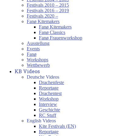
Festivals 2010 – 2015
Festivals 2016 – 2019
Festivals 2020 –
Fanø Kitemakers
Fanø Kitemakers
Fanø Classics
Fanø Frauenworkshop
Ausstellung
Events
Fanø
Workshops
Wettbewerb
KB Videos
Deutsche Videos
Drachenfeste
Reportage
Drachentest
Workshop
Interview
Geschichte
RC Stuff
English Videos
Kite Festivals (EN)
Reportage