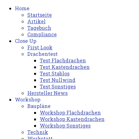
Home
Startseite
Artikel
Tagebuch
Compliance
Close Up
First Look
Drachentest
Test Flachdrachen
Test Kastendrachen
Test Stablos
Test Nullwind
Test Sonstiges
Hersteller News
Workshop
Baupläne
Workshop Flachdrachen
Workshop Kastendrachen
Workshop Sonstiges
Technik
Werkstatt