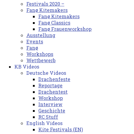
Festivals 2020 –
Fanø Kitemakers
Fanø Kitemakers
Fanø Classics
Fanø Frauenworkshop
Ausstellung
Events
Fanø
Workshops
Wettbewerb
KB Videos
Deutsche Videos
Drachenfeste
Reportage
Drachentest
Workshop
Interview
Geschichte
RC Stuff
English Videos
Kite Festivals (EN)