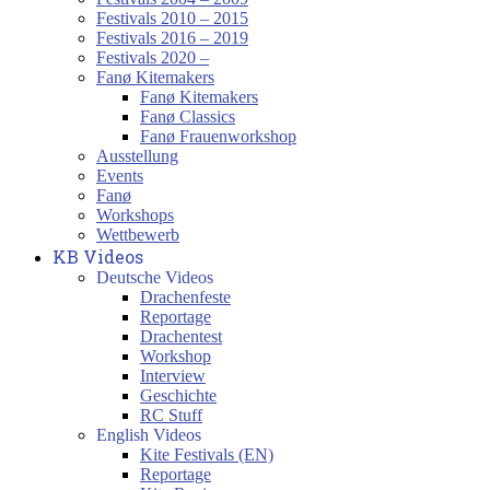
Festivals 2010 – 2015
Festivals 2016 – 2019
Festivals 2020 –
Fanø Kitemakers
Fanø Kitemakers
Fanø Classics
Fanø Frauenworkshop
Ausstellung
Events
Fanø
Workshops
Wettbewerb
KB Videos
Deutsche Videos
Drachenfeste
Reportage
Drachentest
Workshop
Interview
Geschichte
RC Stuff
English Videos
Kite Festivals (EN)
Reportage