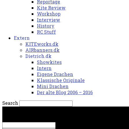
Reportage
Kite Review
Workshop
Interview
History
RC Stuff
Extern
KITEworks.dk
AIRbanners.dk
Dietrich.dk
Showkites
Intern
Eigene Drachen
Klassische Originale
Mini Drachen
Der alte Blog 2006 – 2016
Search
lørdag, 8. august 2026.
Sign in
Welcome! Log into your account
your username