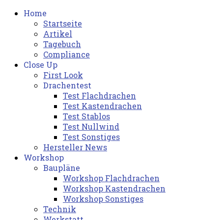
Home
Startseite
Artikel
Tagebuch
Compliance
Close Up
First Look
Drachentest
Test Flachdrachen
Test Kastendrachen
Test Stablos
Test Nullwind
Test Sonstiges
Hersteller News
Workshop
Baupläne
Workshop Flachdrachen
Workshop Kastendrachen
Workshop Sonstiges
Technik
Werkstatt