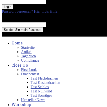
your password
Passwort vergessen? Hier gibts Hilfe!
Passwort Erneuerung
Recover your password
your email
A password will be e-mailed to you.
Home
Startseite
Artikel
Tagebuch
Compliance
Close Up
First Look
Drachentest
Test Flachdrachen
Test Kastendrachen
Test Stablos
Test Nullwind
Test Sonstiges
Hersteller News
Workshop