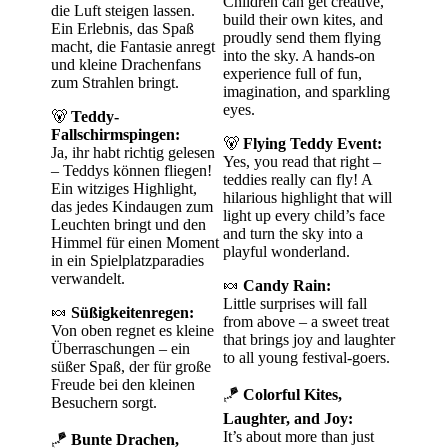
Children can get creative,
die Luft steigen lassen.
build their own kites, and
Ein Erlebnis, das Spaß
proudly send them flying
macht, die Fantasie anregt
into the sky. A hands-on
und kleine Drachenfans
experience full of fun,
zum Strahlen bringt.
imagination, and sparkling
eyes.
🐻
Teddy-
Fallschirmspingen:
🐻
Flying Teddy Event:
Ja, ihr habt richtig gelesen
Yes, you read that right –
– Teddys können fliegen!
teddies really can fly! A
Ein witziges Highlight,
hilarious highlight that will
das jedes Kindaugen zum
light up every child’s face
Leuchten bringt und den
and turn the sky into a
Himmel für einen Moment
playful wonderland.
in ein Spielplatzparadies
verwandelt.
🍬
Candy Rain:
Little surprises will fall
🍬
Süßigkeitenregen:
from above – a sweet treat
Von oben regnet es kleine
that brings joy and laughter
Überraschungen – ein
to all young festival-goers.
süßer Spaß, der für große
Freude bei den kleinen
🪁
Colorful Kites,
Besuchern sorgt.
Laughter, and Joy:
It’s about more than just
🪁
Bunte Drachen,