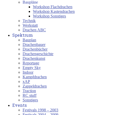
Baupläne
Workshop Flachdrachen
Workshop Kastendrachen
Workshop Sonstiges
Technik
Werkstatt
Drachen ABC
Spektrum
Bauplan
Drachenbauer
Drachenbücher
Drachengeschichte
Drachenkunst
Reportage
Empty Sky
Indoor
Kampfdrachen
xAP
Zappeldrachen
Traction
RC stuff
Sonstiges
Events
Festivals 1998 – 2003
Festivals 2004 – 2009