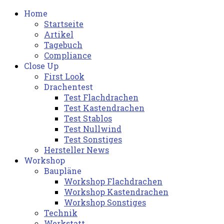
Home
Startseite
Artikel
Tagebuch
Compliance
Close Up
First Look
Drachentest
Test Flachdrachen
Test Kastendrachen
Test Stablos
Test Nullwind
Test Sonstiges
Hersteller News
Workshop
Baupläne
Workshop Flachdrachen
Workshop Kastendrachen
Workshop Sonstiges
Technik
Werkstatt