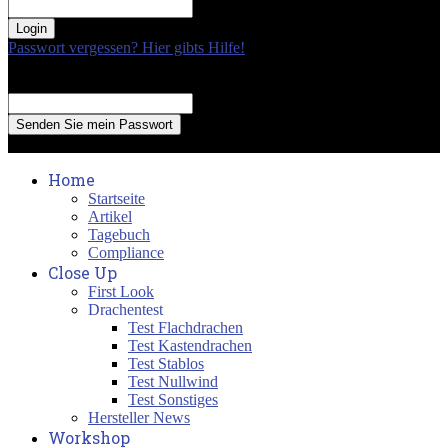
your password
Passwort vergessen? Hier gibts Hilfe!
Passwort Erneuerung
Recover your password
your email
A password will be e-mailed to you.
Home
Startseite
Artikel
Tagebuch
Compliance
Close Up
First Look
Drachentest
Test Flachdrachen
Test Kastendrachen
Test Stablos
Test Nullwind
Test Sonstiges
Hersteller News
Workshop