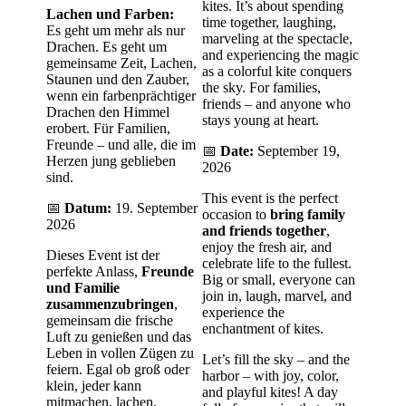
kites. It’s about spending
Lachen und Farben:
time together, laughing,
Es geht um mehr als nur
marveling at the spectacle,
Drachen. Es geht um
and experiencing the magic
gemeinsame Zeit, Lachen,
as a colorful kite conquers
Staunen und den Zauber,
the sky. For families,
wenn ein farbenprächtiger
friends – and anyone who
Drachen den Himmel
stays young at heart.
erobert. Für Familien,
Freunde – und alle, die im
📅
Date:
September 19,
Herzen jung geblieben
2026
sind.
This event is the perfect
📅
Datum:
19. September
occasion to
bring family
2026
and friends together
,
enjoy the fresh air, and
Dieses Event ist der
celebrate life to the fullest.
perfekte Anlass,
Freunde
Big or small, everyone can
und Familie
join in, laugh, marvel, and
zusammenzubringen
,
experience the
gemeinsam die frische
enchantment of kites.
Luft zu genießen und das
Leben in vollen Zügen zu
Let’s fill the sky – and the
feiern. Egal ob groß oder
harbor – with joy, color,
klein, jeder kann
and playful kites! A day
mitmachen, lachen,