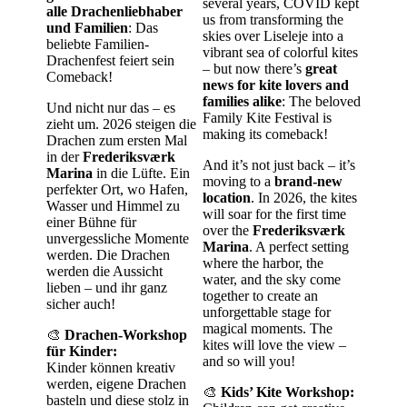
several years, COVID kept
alle Drachenliebhaber
us from transforming the
und Familien
: Das
skies over Liseleje into a
beliebte Familien-
vibrant sea of colorful kites
Drachenfest feiert sein
– but now there’s
great
Comeback!
news for kite lovers and
families alike
: The beloved
Und nicht nur das – es
Family Kite Festival is
zieht um. 2026 steigen die
making its comeback!
Drachen zum ersten Mal
in der
Frederiksværk
And it’s not just back – it’s
Marina
in die Lüfte. Ein
moving to a
brand-new
perfekter Ort, wo Hafen,
location
. In 2026, the kites
Wasser und Himmel zu
will soar for the first time
einer Bühne für
over the
Frederiksværk
unvergessliche Momente
Marina
. A perfect setting
werden. Die Drachen
where the harbor, the
werden die Aussicht
water, and the sky come
lieben – und ihr ganz
together to create an
sicher auch!
unforgettable stage for
magical moments. The
🎨
Drachen-Workshop
kites will love the view –
für Kinder:
and so will you!
Kinder können kreativ
werden, eigene Drachen
🎨
Kids’ Kite Workshop:
basteln und diese stolz in