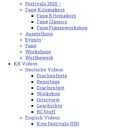
Festivals 2020 –
Fanø Kitemakers
Fanø Kitemakers
Fanø Classics
Fanø Frauenworkshop
Ausstellung
Events
Fanø
Workshops
Wettbewerb
KB Videos
Deutsche Videos
Drachenfeste
Reportage
Drachentest
Workshop
Interview
Geschichte
RC Stuff
English Videos
Kite Festivals (EN)