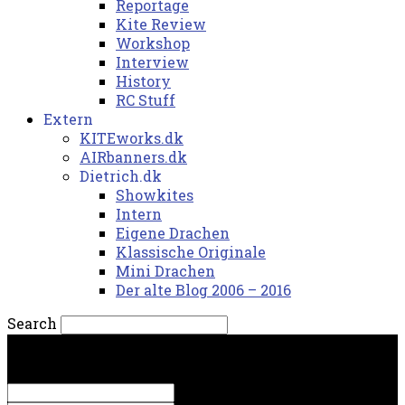
Reportage
Kite Review
Workshop
Interview
History
RC Stuff
Extern
KITEworks.dk
AIRbanners.dk
Dietrich.dk
Showkites
Intern
Eigene Drachen
Klassische Originale
Mini Drachen
Der alte Blog 2006 – 2016
Search
mandag, 10. august 2026.
Sign in
Welcome! Log into your account
your username