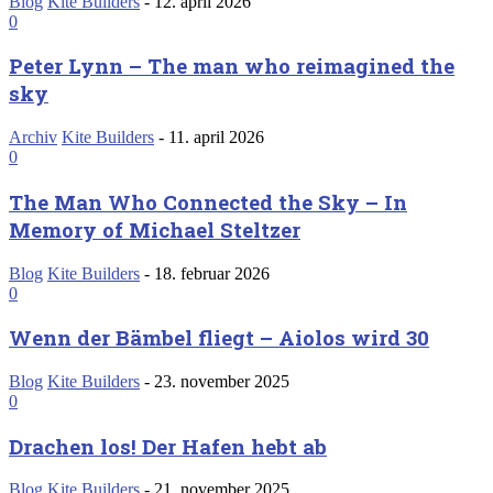
Blog
Kite Builders
-
12. april 2026
0
Peter Lynn – The man who reimagined the
sky
Archiv
Kite Builders
-
11. april 2026
0
The Man Who Connected the Sky – In
Memory of Michael Steltzer
Blog
Kite Builders
-
18. februar 2026
0
Wenn der Bämbel fliegt – Aiolos wird 30
Blog
Kite Builders
-
23. november 2025
0
Drachen los! Der Hafen hebt ab
Blog
Kite Builders
-
21. november 2025