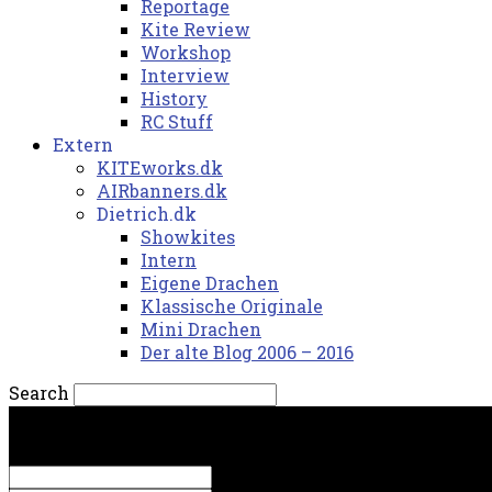
Reportage
Kite Review
Workshop
Interview
History
RC Stuff
Extern
KITEworks.dk
AIRbanners.dk
Dietrich.dk
Showkites
Intern
Eigene Drachen
Klassische Originale
Mini Drachen
Der alte Blog 2006 – 2016
Search
fredag, 7. august 2026.
Sign in
Welcome! Log into your account
your username