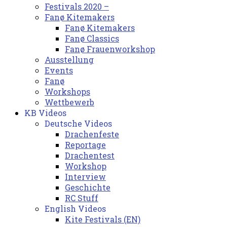
Festivals 2020 –
Fanø Kitemakers
Fanø Kitemakers
Fanø Classics
Fanø Frauenworkshop
Ausstellung
Events
Fanø
Workshops
Wettbewerb
KB Videos
Deutsche Videos
Drachenfeste
Reportage
Drachentest
Workshop
Interview
Geschichte
RC Stuff
English Videos
Kite Festivals (EN)