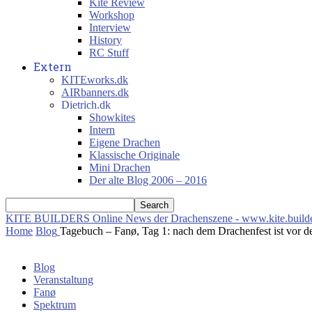
Kite Review
Workshop
Interview
History
RC Stuff
Extern
KITEworks.dk
AIRbanners.dk
Dietrich.dk
Showkites
Intern
Eigene Drachen
Klassische Originale
Mini Drachen
Der alte Blog 2006 – 2016
KITE BUILDERS
Online News der Drachenszene - www.kite.build
Home
Blog
Tagebuch – Fanø, Tag 1: nach dem Drachenfest ist vor 
Blog
Veranstaltung
Fanø
Spektrum