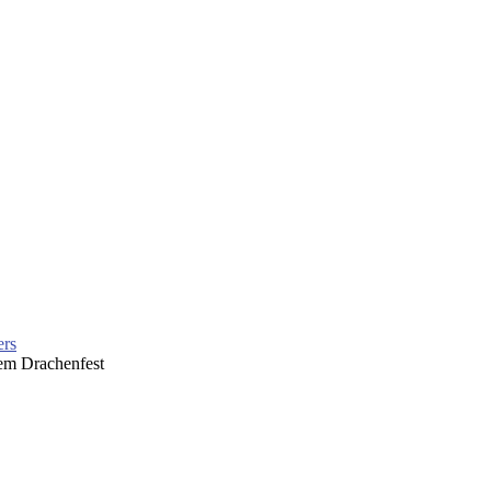
ers
dem Drachenfest