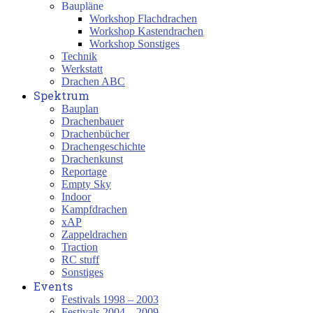
Baupläne
Workshop Flachdrachen
Workshop Kastendrachen
Workshop Sonstiges
Technik
Werkstatt
Drachen ABC
Spektrum
Bauplan
Drachenbauer
Drachenbücher
Drachengeschichte
Drachenkunst
Reportage
Empty Sky
Indoor
Kampfdrachen
xAP
Zappeldrachen
Traction
RC stuff
Sonstiges
Events
Festivals 1998 – 2003
Festivals 2004 – 2009