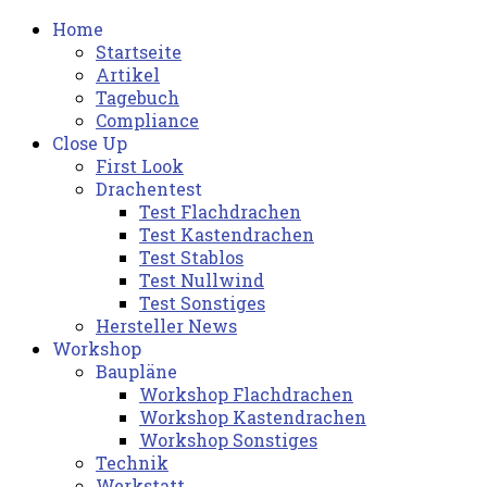
Home
Startseite
Artikel
Tagebuch
Compliance
Close Up
First Look
Drachentest
Test Flachdrachen
Test Kastendrachen
Test Stablos
Test Nullwind
Test Sonstiges
Hersteller News
Workshop
Baupläne
Workshop Flachdrachen
Workshop Kastendrachen
Workshop Sonstiges
Technik
Werkstatt