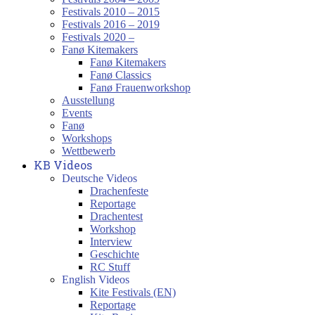
Festivals 2010 – 2015
Festivals 2016 – 2019
Festivals 2020 –
Fanø Kitemakers
Fanø Kitemakers
Fanø Classics
Fanø Frauenworkshop
Ausstellung
Events
Fanø
Workshops
Wettbewerb
KB Videos
Deutsche Videos
Drachenfeste
Reportage
Drachentest
Workshop
Interview
Geschichte
RC Stuff
English Videos
Kite Festivals (EN)
Reportage