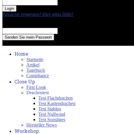
your password
Passwort vergessen? Hier gibts Hilfe!
Passwort Erneuerung
Recover your password
your email
A password will be e-mailed to you.
Home
Startseite
Artikel
Tagebuch
Compliance
Close Up
First Look
Drachentest
Test Flachdrachen
Test Kastendrachen
Test Stablos
Test Nullwind
Test Sonstiges
Hersteller News
Workshop