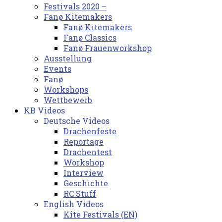
Festivals 2020 –
Fanø Kitemakers
Fanø Kitemakers
Fanø Classics
Fanø Frauenworkshop
Ausstellung
Events
Fanø
Workshops
Wettbewerb
KB Videos
Deutsche Videos
Drachenfeste
Reportage
Drachentest
Workshop
Interview
Geschichte
RC Stuff
English Videos
Kite Festivals (EN)