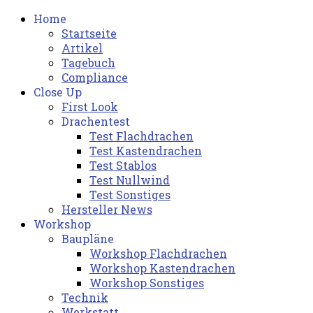
Home
Startseite
Artikel
Tagebuch
Compliance
Close Up
First Look
Drachentest
Test Flachdrachen
Test Kastendrachen
Test Stablos
Test Nullwind
Test Sonstiges
Hersteller News
Workshop
Baupläne
Workshop Flachdrachen
Workshop Kastendrachen
Workshop Sonstiges
Technik
Werkstatt