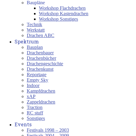
Baupläne
Workshop Flachdrachen
Workshop Kastendrachen
Workshop Sonstiges
Technik
Werkstatt
Drachen ABC
Spektrum
Bauplan
Drachenbauer
Drachenbücher
Drachengeschichte
Drachenkunst
Reportage
Empty Sky
Indoor
Kampfdrachen
xAP
Zappeldrachen
Traction
RC stuff
Sonstiges
Events
Festivals 1998 – 2003
Festivals 2004 – 2009