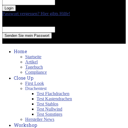
your password
Passwort vergessen? Hier gibts Hilfe!
Passwort Erneuerung
Recover your password
your email
A password will be e-mailed to you.
Home
Startseite
Artikel
Tagebuch
Compliance
Close Up
First Look
Drachentest
Test Flachdrachen
Test Kastendrachen
Test Stablos
Test Nullwind
Test Sonstiges
Hersteller News
Workshop