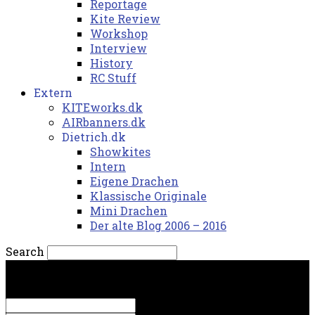
Reportage
Kite Review
Workshop
Interview
History
RC Stuff
Extern
KITEworks.dk
AIRbanners.dk
Dietrich.dk
Showkites
Intern
Eigene Drachen
Klassische Originale
Mini Drachen
Der alte Blog 2006 – 2016
Search
lørdag, 8. august 2026.
Sign in
Welcome! Log into your account
your username