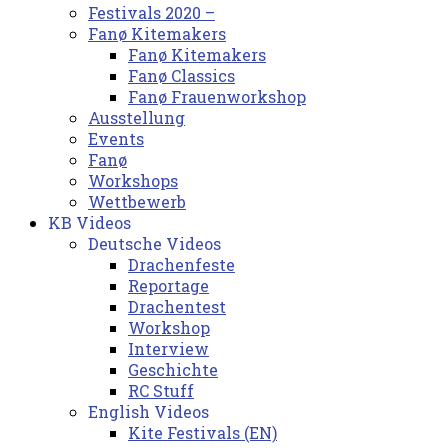
Festivals 2020 –
Fanø Kitemakers
Fanø Kitemakers
Fanø Classics
Fanø Frauenworkshop
Ausstellung
Events
Fanø
Workshops
Wettbewerb
KB Videos
Deutsche Videos
Drachenfeste
Reportage
Drachentest
Workshop
Interview
Geschichte
RC Stuff
English Videos
Kite Festivals (EN)