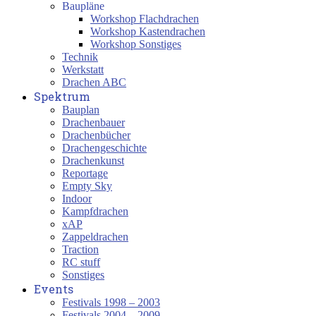
Baupläne
Workshop Flachdrachen
Workshop Kastendrachen
Workshop Sonstiges
Technik
Werkstatt
Drachen ABC
Spektrum
Bauplan
Drachenbauer
Drachenbücher
Drachengeschichte
Drachenkunst
Reportage
Empty Sky
Indoor
Kampfdrachen
xAP
Zappeldrachen
Traction
RC stuff
Sonstiges
Events
Festivals 1998 – 2003
Festivals 2004 – 2009