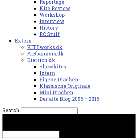
Reportage
Kite Review
Workshop
Interview
History
RC Stuff
Extern
KITEworks.dk
AIRbanners.dk
Dietrich.dk
Showkites
Intern
Eigene Drachen
Klassische Originale
Mini Drachen
Der alte Blog 2006 – 2016
Search
søndag, 9. august 2026.
Sign in
Welcome! Log into your account
your username