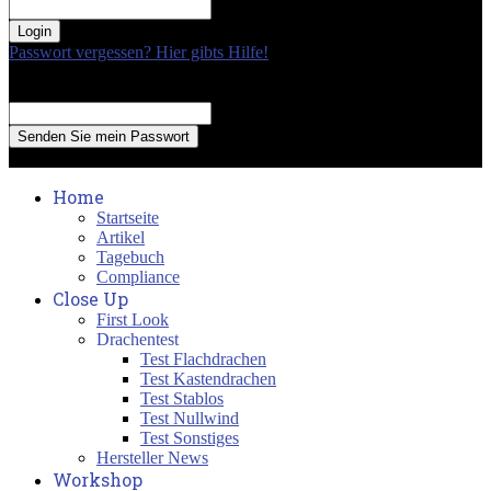
your password
Passwort vergessen? Hier gibts Hilfe!
Passwort Erneuerung
Recover your password
your email
A password will be e-mailed to you.
Home
Startseite
Artikel
Tagebuch
Compliance
Close Up
First Look
Drachentest
Test Flachdrachen
Test Kastendrachen
Test Stablos
Test Nullwind
Test Sonstiges
Hersteller News
Workshop