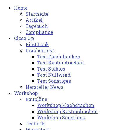
Home
Startseite
Artikel
Tagebuch
Compliance
Close Up
First Look
Drachentest
Test Flachdrachen
Test Kastendrachen
Test Stablos
Test Nullwind
Test Sonstiges
Hersteller News
Workshop
Baupläne
Workshop Flachdrachen
Workshop Kastendrachen
Workshop Sonstiges
Technik
Werkstatt