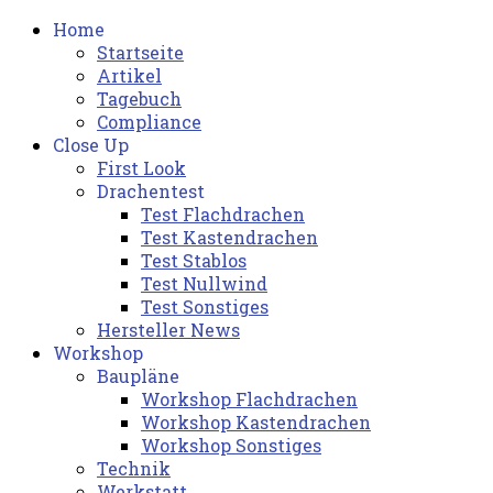
Home
Startseite
Artikel
Tagebuch
Compliance
Close Up
First Look
Drachentest
Test Flachdrachen
Test Kastendrachen
Test Stablos
Test Nullwind
Test Sonstiges
Hersteller News
Workshop
Baupläne
Workshop Flachdrachen
Workshop Kastendrachen
Workshop Sonstiges
Technik
Werkstatt