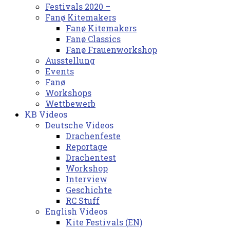
Festivals 2020 –
Fanø Kitemakers
Fanø Kitemakers
Fanø Classics
Fanø Frauenworkshop
Ausstellung
Events
Fanø
Workshops
Wettbewerb
KB Videos
Deutsche Videos
Drachenfeste
Reportage
Drachentest
Workshop
Interview
Geschichte
RC Stuff
English Videos
Kite Festivals (EN)