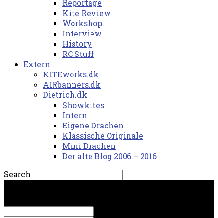
Reportage
Kite Review
Workshop
Interview
History
RC Stuff
Extern
KITEworks.dk
AIRbanners.dk
Dietrich.dk
Showkites
Intern
Eigene Drachen
Klassische Originale
Mini Drachen
Der alte Blog 2006 – 2016
Search
lørdag, 8. august 2026.
Sign in
Welcome! Log into your account
your username