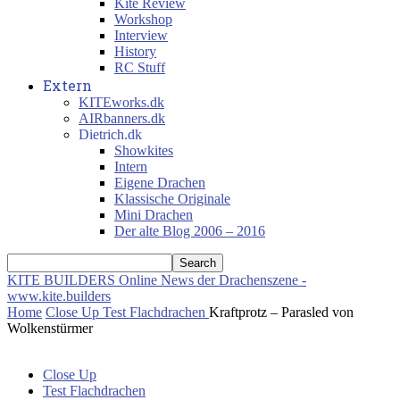
Kite Review
Workshop
Interview
History
RC Stuff
Extern
KITEworks.dk
AIRbanners.dk
Dietrich.dk
Showkites
Intern
Eigene Drachen
Klassische Originale
Mini Drachen
Der alte Blog 2006 – 2016
KITE BUILDERS
Online News der Drachenszene -
www.kite.builders
Home
Close Up
Test Flachdrachen
Kraftprotz – Parasled von
Wolkenstürmer
Close Up
Test Flachdrachen