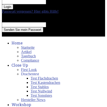
your password
Passwort vergessen? Hier gibts Hilfe!
Passwort Erneuerung
Recover your password
your email
A password will be e-mailed to you.
Home
Startseite
Artikel
Tagebuch
Compliance
Close Up
First Look
Drachentest
Test Flachdrachen
Test Kastendrachen
Test Stablos
Test Nullwind
Test Sonstiges
Hersteller News
Workshop