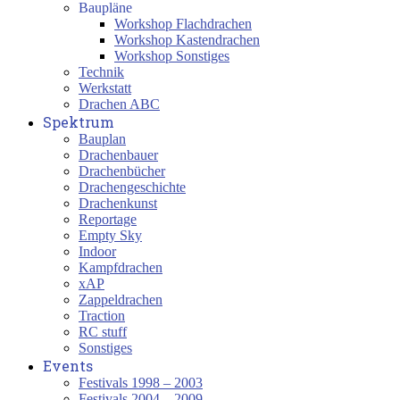
Baupläne
Workshop Flachdrachen
Workshop Kastendrachen
Workshop Sonstiges
Technik
Werkstatt
Drachen ABC
Spektrum
Bauplan
Drachenbauer
Drachenbücher
Drachengeschichte
Drachenkunst
Reportage
Empty Sky
Indoor
Kampfdrachen
xAP
Zappeldrachen
Traction
RC stuff
Sonstiges
Events
Festivals 1998 – 2003
Festivals 2004 – 2009