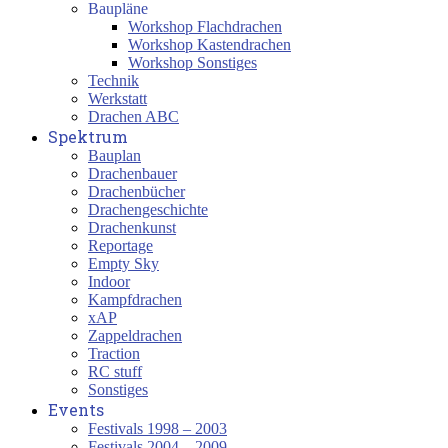
Baupläne
Workshop Flachdrachen
Workshop Kastendrachen
Workshop Sonstiges
Technik
Werkstatt
Drachen ABC
Spektrum
Bauplan
Drachenbauer
Drachenbücher
Drachengeschichte
Drachenkunst
Reportage
Empty Sky
Indoor
Kampfdrachen
xAP
Zappeldrachen
Traction
RC stuff
Sonstiges
Events
Festivals 1998 – 2003
Festivals 2004 – 2009