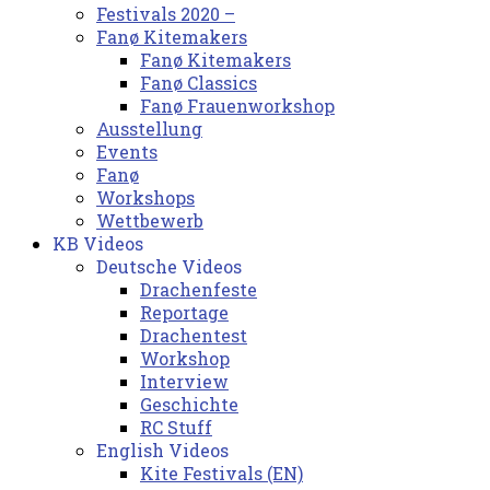
Festivals 2020 –
Fanø Kitemakers
Fanø Kitemakers
Fanø Classics
Fanø Frauenworkshop
Ausstellung
Events
Fanø
Workshops
Wettbewerb
KB Videos
Deutsche Videos
Drachenfeste
Reportage
Drachentest
Workshop
Interview
Geschichte
RC Stuff
English Videos
Kite Festivals (EN)