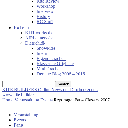
Kite Review
Workshop
Interview
History
RC Stuff
Extern
KITEworks.dk
AIRbanners.dk
Dietrich.dk
Showkites
Intern
Eigene Drachen
Klassische Originale
Mini Drachen
Der alte Blog 2006 – 2016
KITE BUILDERS
Online News der Drachenszene -
www.kite.builders
Home
Veranstaltung
Events
Reportage: Fanø Classics 2007
Veranstaltung
Events
Fanø