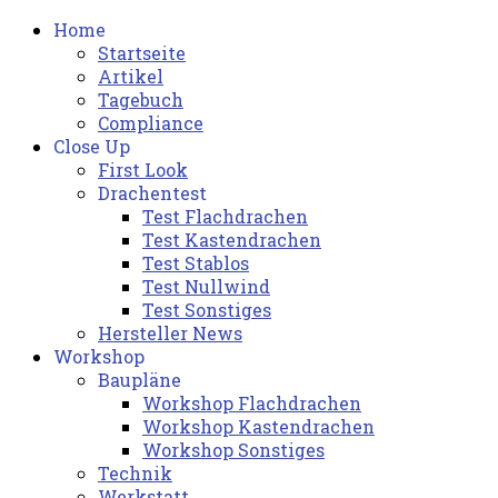
Home
Startseite
Artikel
Tagebuch
Compliance
Close Up
First Look
Drachentest
Test Flachdrachen
Test Kastendrachen
Test Stablos
Test Nullwind
Test Sonstiges
Hersteller News
Workshop
Baupläne
Workshop Flachdrachen
Workshop Kastendrachen
Workshop Sonstiges
Technik
Werkstatt