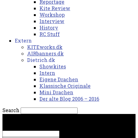
Reportage
Kite Review
Workshop
Interview
History
RC Stuff
Extern
KITEworks.dk
AIRbanners.dk
Dietrich.dk
Showkites
Intern
Eigene Drachen
Klassische Originale
Mini Drachen
Der alte Blog 2006 – 2016
Search
lørdag, 8. august 2026.
Sign in
Welcome! Log into your account
your username