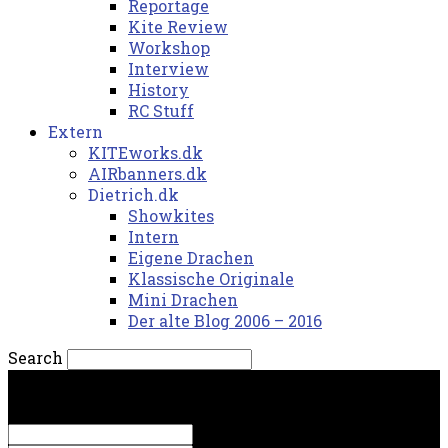
Reportage
Kite Review
Workshop
Interview
History
RC Stuff
Extern
KITEworks.dk
AIRbanners.dk
Dietrich.dk
Showkites
Intern
Eigene Drachen
Klassische Originale
Mini Drachen
Der alte Blog 2006 – 2016
Search
fredag, 7. august 2026.
Sign in
Welcome! Log into your account
your username