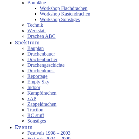
Baupläne
Workshop Flachdrachen
Workshop Kastendrachen
Workshop Sonstiges
Technik
Werkstatt
Drachen ABC
Spektrum
Bauplan
Drachenbauer
Drachenbücher
Drachengeschichte
Drachenkunst
Reportage
Empty Sky
Indoor
Kampfdrachen
xAP
Zappeldrachen
Traction
RC stuff
Sonstiges
Events
Festivals 1998 – 2003
Festivals 2004 – 2009