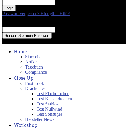
your password
Passwort vergessen? Hier gibts Hilfe!
Passwort Erneuerung
Recover your password
your email
A password will be e-mailed to you.
Home
Startseite
Artikel
Tagebuch
Compliance
Close Up
First Look
Drachentest
Test Flachdrachen
Test Kastendrachen
Test Stablos
Test Nullwind
Test Sonstiges
Hersteller News
Workshop