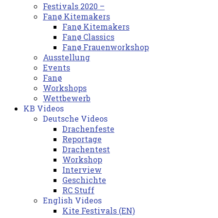
Festivals 2020 –
Fanø Kitemakers
Fanø Kitemakers
Fanø Classics
Fanø Frauenworkshop
Ausstellung
Events
Fanø
Workshops
Wettbewerb
KB Videos
Deutsche Videos
Drachenfeste
Reportage
Drachentest
Workshop
Interview
Geschichte
RC Stuff
English Videos
Kite Festivals (EN)