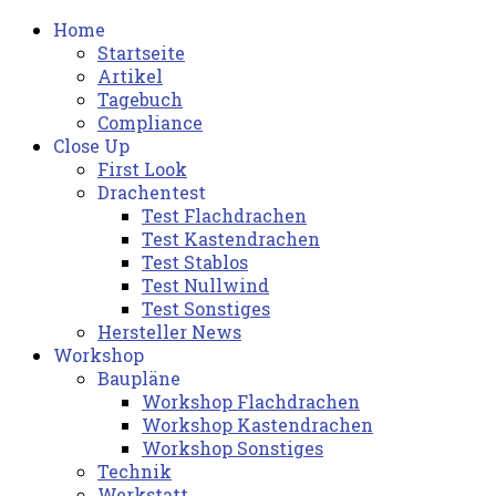
Home
Startseite
Artikel
Tagebuch
Compliance
Close Up
First Look
Drachentest
Test Flachdrachen
Test Kastendrachen
Test Stablos
Test Nullwind
Test Sonstiges
Hersteller News
Workshop
Baupläne
Workshop Flachdrachen
Workshop Kastendrachen
Workshop Sonstiges
Technik
Werkstatt