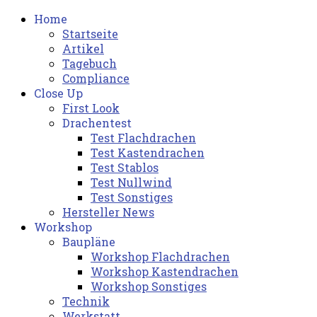
Home
Startseite
Artikel
Tagebuch
Compliance
Close Up
First Look
Drachentest
Test Flachdrachen
Test Kastendrachen
Test Stablos
Test Nullwind
Test Sonstiges
Hersteller News
Workshop
Baupläne
Workshop Flachdrachen
Workshop Kastendrachen
Workshop Sonstiges
Technik
Werkstatt