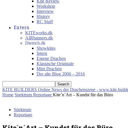
Kite Review
Workshop
Interview
History
RC Stuff
Extern
KITEworks.dk
AIRbanners.dk
Dietrich.dk
Showkites
Intern
Eigene Drachen
Klassische Originale
Mini Drachen
Der alte Blog 2006 – 2016
KITE BUILDERS
Online News der Drachenszene - www.kite.build
Home
Spektrum
Reportage
Kite´n´Art – Kundst für das Büro
Spektrum
Reportage
Kite´n´Art – Kundst für das Büro