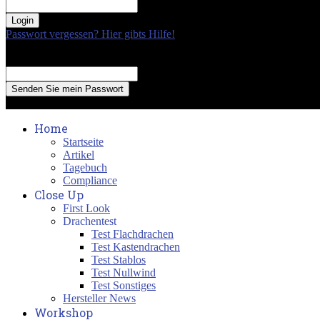
your password
Passwort vergessen? Hier gibts Hilfe!
Passwort Erneuerung
Recover your password
your email
A password will be e-mailed to you.
Home
Startseite
Artikel
Tagebuch
Compliance
Close Up
First Look
Drachentest
Test Flachdrachen
Test Kastendrachen
Test Stablos
Test Nullwind
Test Sonstiges
Hersteller News
Workshop