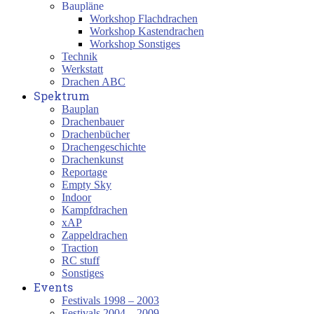
Baupläne
Workshop Flachdrachen
Workshop Kastendrachen
Workshop Sonstiges
Technik
Werkstatt
Drachen ABC
Spektrum
Bauplan
Drachenbauer
Drachenbücher
Drachengeschichte
Drachenkunst
Reportage
Empty Sky
Indoor
Kampfdrachen
xAP
Zappeldrachen
Traction
RC stuff
Sonstiges
Events
Festivals 1998 – 2003
Festivals 2004 – 2009