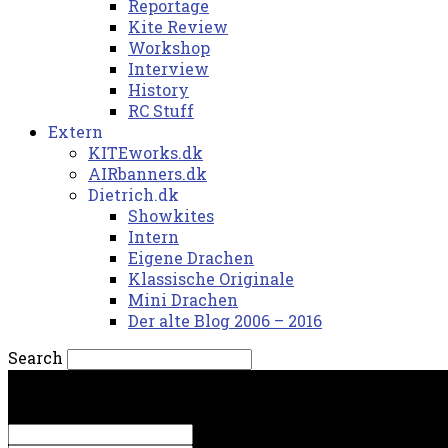
Reportage
Kite Review
Workshop
Interview
History
RC Stuff
Extern
KITEworks.dk
AIRbanners.dk
Dietrich.dk
Showkites
Intern
Eigene Drachen
Klassische Originale
Mini Drachen
Der alte Blog 2006 – 2016
Search
torsdag, 6. august 2026.
Sign in
Welcome! Log into your account
your username