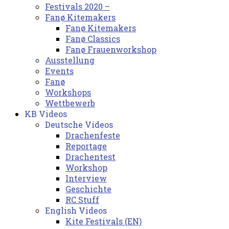
Festivals 2020 –
Fanø Kitemakers
Fanø Kitemakers
Fanø Classics
Fanø Frauenworkshop
Ausstellung
Events
Fanø
Workshops
Wettbewerb
KB Videos
Deutsche Videos
Drachenfeste
Reportage
Drachentest
Workshop
Interview
Geschichte
RC Stuff
English Videos
Kite Festivals (EN)