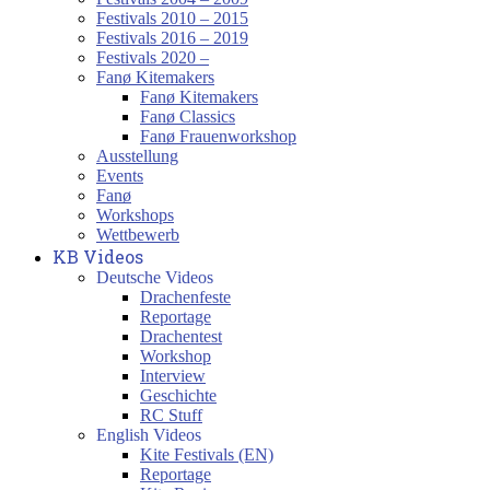
Festivals 2010 – 2015
Festivals 2016 – 2019
Festivals 2020 –
Fanø Kitemakers
Fanø Kitemakers
Fanø Classics
Fanø Frauenworkshop
Ausstellung
Events
Fanø
Workshops
Wettbewerb
KB Videos
Deutsche Videos
Drachenfeste
Reportage
Drachentest
Workshop
Interview
Geschichte
RC Stuff
English Videos
Kite Festivals (EN)
Reportage