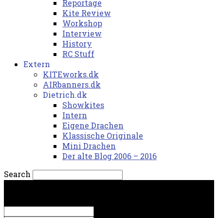
Reportage
Kite Review
Workshop
Interview
History
RC Stuff
Extern
KITEworks.dk
AIRbanners.dk
Dietrich.dk
Showkites
Intern
Eigene Drachen
Klassische Originale
Mini Drachen
Der alte Blog 2006 – 2016
Search
fredag, 7. august 2026.
Sign in
Welcome! Log into your account
your username