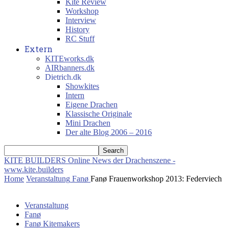
Kite Review
Workshop
Interview
History
RC Stuff
Extern
KITEworks.dk
AIRbanners.dk
Dietrich.dk
Showkites
Intern
Eigene Drachen
Klassische Originale
Mini Drachen
Der alte Blog 2006 – 2016
KITE BUILDERS
Online News der Drachenszene -
www.kite.builders
Home
Veranstaltung
Fanø
Fanø Frauenworkshop 2013: Federviech
Veranstaltung
Fanø
Fanø Kitemakers