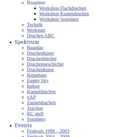
Baupläne
Workshop Flachdrachen
Workshop Kastendrachen
Workshop Sonstiges
Technik
Werkstatt
Drachen ABC
Spektrum
Bauplan
Drachenbauer
Drachenbücher
Drachengeschichte
Drachenkunst
Reportage
Empty Sky
Indoor
Kampfdrachen
xAP
Zappeldrachen
Traction
RC stuff
Sonstiges
Events
Festivals 1998 – 2003
Festivals 2004 – 2009