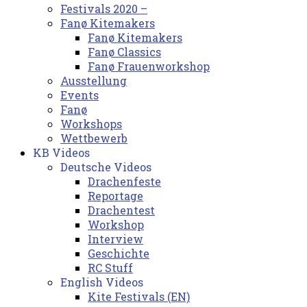
Festivals 2020 –
Fanø Kitemakers
Fanø Kitemakers
Fanø Classics
Fanø Frauenworkshop
Ausstellung
Events
Fanø
Workshops
Wettbewerb
KB Videos
Deutsche Videos
Drachenfeste
Reportage
Drachentest
Workshop
Interview
Geschichte
RC Stuff
English Videos
Kite Festivals (EN)