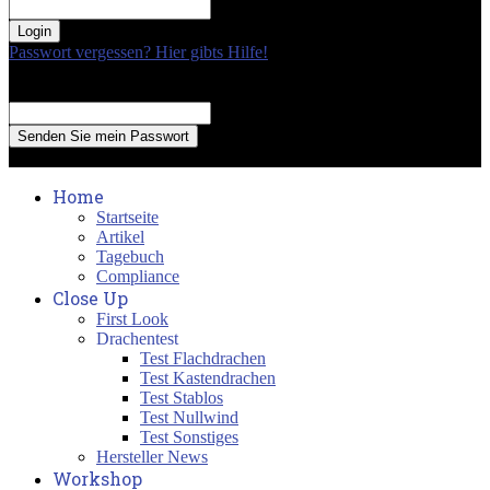
your password
Passwort vergessen? Hier gibts Hilfe!
Passwort Erneuerung
Recover your password
your email
A password will be e-mailed to you.
Home
Startseite
Artikel
Tagebuch
Compliance
Close Up
First Look
Drachentest
Test Flachdrachen
Test Kastendrachen
Test Stablos
Test Nullwind
Test Sonstiges
Hersteller News
Workshop