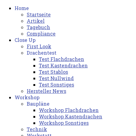
Home
Startseite
Artikel
Tagebuch
Compliance
Close Up
First Look
Drachentest
Test Flachdrachen
Test Kastendrachen
Test Stablos
Test Nullwind
Test Sonstiges
Hersteller News
Workshop
Baupläne
Workshop Flachdrachen
Workshop Kastendrachen
Workshop Sonstiges
Technik
Werkstatt