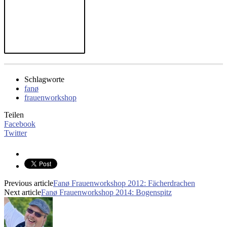
Schlagworte
fanø
frauenworkshop
Teilen
Facebook
Twitter
Previous article
Fanø Frauenworkshop 2012: Fächerdrachen
Next article
Fanø Frauenworkshop 2014: Bogenspitz